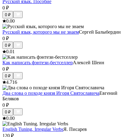
Русский язык. Пособие
0
₽
0
₽
0.0
0
Русский язык, которого мы не знаем
Сергей Балыбердин
0
₽
0
₽
0.0
1
Как написать фэнтези-бестселлер
Алексей Шеин
0
₽
0
₽
4.7
16
Два слова о походе князя Игоря Святославича
Евгений
Беляков
0
₽
0
₽
0.0
0
English Tuning. Irregular Verbs
Я. Писарев
120
₽