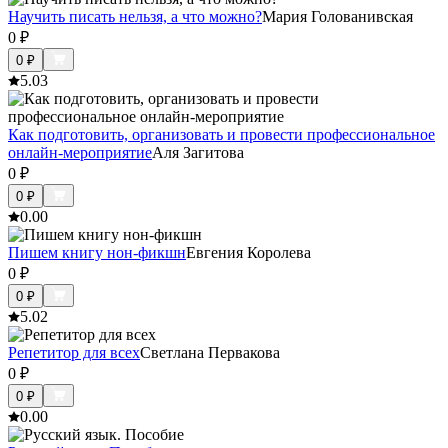
Научить писать нельзя, а что можно?
Мария Голованивская
0
₽
0
₽
5.0
3
Как подготовить, организовать и провести профессиональное
онлайн-мероприятие
Аля Загитова
0
₽
0
₽
0.0
0
Пишем книгу нон-фикшн
Евгения Королева
0
₽
0
₽
5.0
2
Репетитор для всех
Светлана Первакова
0
₽
0
₽
0.0
0