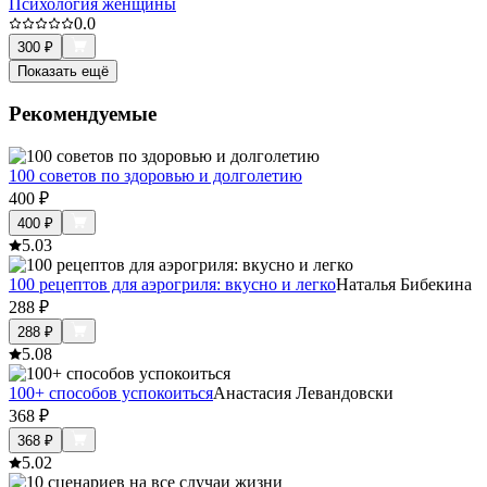
Психология женщины
0.0
300
₽
Показать ещё
Рекомендуемые
100 советов по здоровью и долголетию
400
₽
400
₽
5.0
3
100 рецептов для аэрогриля: вкусно и легко
Наталья Бибекина
288
₽
288
₽
5.0
8
100+ способов успокоиться
Анастасия Левандовски
368
₽
368
₽
5.0
2