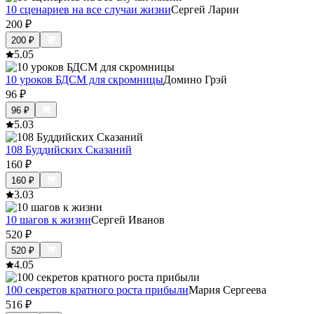
10 сценариев на все случаи жизни
Сергей Ларин
200
₽
200
₽
5.0
5
10 уроков БДСМ для скромницы
Домино Грэй
96
₽
96
₽
5.0
3
108 Буддийских Сказаний
160
₽
160
₽
3.0
3
10 шагов к жизни
Сергей Иванов
520
₽
520
₽
4.0
5
100 секретов кратного роста прибыли
Мария Сергеева
516
₽