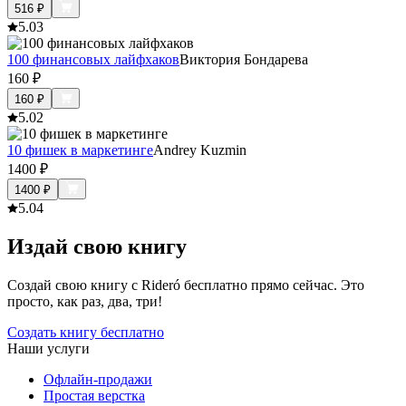
516
₽
5.0
3
100 финансовых лайфхаков
Виктория Бондарева
160
₽
160
₽
5.0
2
10 фишек в маркетинге
Andrey Kuzmin
1400
₽
1400
₽
5.0
4
Издай свою книгу
Создай свою книгу с Rideró бесплатно прямо сейчас. Это
просто, как раз, два, три!
Создать книгу бесплатно
Наши услуги
Офлайн-продажи
Простая верстка