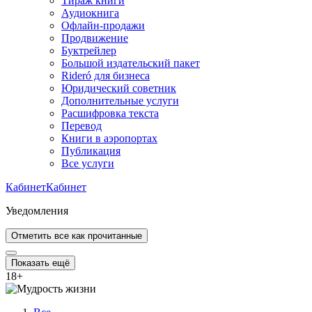
Тираж книги
Аудиокнига
Офлайн-продажи
Продвижение
Буктрейлер
Большой издательский пакет
Rideró для бизнеса
Юридический советник
Дополнительные услуги
Расшифровка текста
Перевод
Книги в аэропортах
Публикация
Все услуги
Кабинет
Кабинет
Уведомления
Отметить все как прочитанные
Показать ещё
18
+