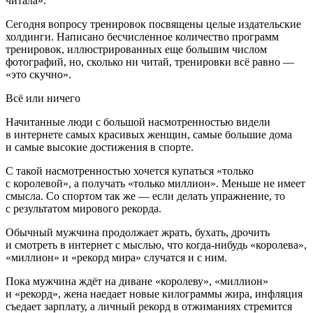
читала».
Сегодня вопросу тренировок посвящены целые издательские
холдинги. Написано бесчисленное количество программ
тренировок, иллюстрированных еще большим числом
фотографий, но, сколько ни читай, тренировки всё равно —
«это скучно».
Всё или ничего
Начитанные люди с большой насмотренностью видели
в интернете самых красивых женщин, самые большие дома
и самые высокие достижения в спорте.
С такой насмотренностью хочется купаться «только
с королевой», а получать «только миллион». Меньше не имеет
смысла. Со спортом так же — если делать упражнение, то
с результатом мирового рекорда.
Обычный мужчина продолжает жрать, бухать,
дрочи
ть
и смотреть в интернет с мыслью, что когда-нибудь «королева»,
«миллион» и «рекорд мира» случатся и с ним.
Пока мужчина ждёт на диване «королеву», «миллион»
и «рекорд», жена наедает новые килограммы жира, инфляция
съедает зарплату, а личный рекорд в отжиманиях стремится