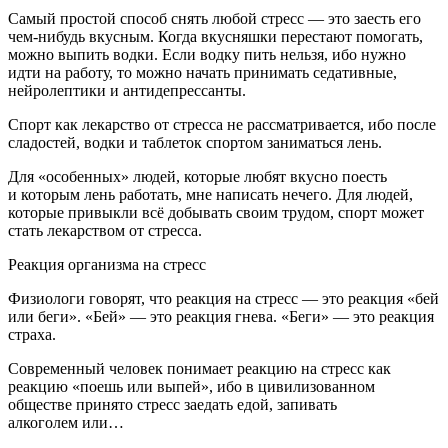
Самый простой способ снять любой стресс — это заесть его
чем-нибудь вкусным. Когда вкусняшки перестают помогать,
можно выпить водки. Если водку пить нельзя, ибо нужно
идти на работу, то можно начать принимать седативные,
нейролептики и антидепрессанты.
Спорт как лекарство от стресса не рассматривается, ибо после
сладостей, водки и
таблет
ок спортом заниматься лень.
Для «особенных» людей, которые любят вкусно поесть
и которым лень работать, мне написать нечего. Для людей,
которые привыкли всё добывать своим трудом, спорт может
стать лекарством от стресса.
Реакция организма на стресс
Физиологи говорят, что реакция на стресс — это реакция «бей
или беги». «Бей» — это реакция гнева. «Беги» — это реакция
страха.
Современный человек понимает реакцию на стресс как
реакцию «поешь или выпей», ибо в цивилизованном
обществе принято стресс заедать едой, запивать
алкогол
ем или…