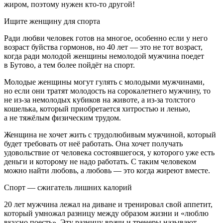
жиром, поэтому нужен кто-то другой!
Ищите женщину для спорта
Ради любви человек готов на многое, особенно если у него
возраст буйства гормонов, но 40 лет — это не тот возраст,
когда ради молодой женщины немолодой мужчина поедет
в Бутово, а тем более пойдёт на спорт.
Молодые женщины могут гулять с молодыми мужчинами,
но если они тратят молодость на сорока
летн
его мужчину, то
не из-за немолодых кубиков на животе, а из-за толстого
кошелька, который приобретается хитростью и ленью,
а не тяжёлым физическим трудом.
Женщина не хочет жить с трудолюбивым мужчиной, который
будет требовать от неё работать. Она хочет получать
удовольствие от человека состоявшегося, у которого уже есть
деньги и которому не надо работать. С таким человеком
можно найти любовь, а любовь — это когда жиреют вместе.
Спорт — сжигатель лишних калорий
20 лет мужчина лежал на диване и тренировал свой аппетит,
который умножал разницу между образом жизни и «люблю
вкусно поесть». Эту разницу врачи и тренеры называют