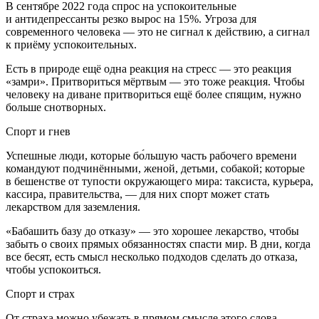
В сентябре 2022 года спрос на успокоительные
и антидепрессанты резко вырос на 15%. Угроза для
современного человека — это не сигнал к действию, а сигнал
к приёму успокоительных.
Есть в природе ещё одна реакция на стресс — это реакция
«замри». Притвориться мёртвым — это тоже реакция. Чтобы
человеку на диване притвориться ещё более спящим, нужно
больше снотворных.
Спорт и гнев
Успешные люди, которые бо́льшую часть рабочего времени
командуют подчинёнными, женой, детьми, собакой; которые
в бешенстве от тупости окружающего мира: таксиста, курьера,
кассира, правительства, — для них спорт может стать
лекарством для заземления.
«Бабашить базу до отказу» — это хорошее лекарство, чтобы
забыть о своих прямых обязанностях спасти мир. В дни, когда
все бесят, есть смысл несколько подходов сделать до отказа,
чтобы успокоиться.
Спорт и страх
От страха можно убежать в прямом смысле этого слова.