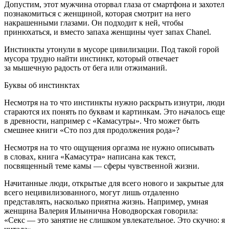
Допустим, этот мужчина оторвал глаза от смартфона и захотел
познакомиться с женщиной, которая смотрит на него
накрашенными глазами. Он подходит к ней, чтобы
принюхаться, и вместо запаха женщины чует запах Chanel.
Инстинкты утонули в мусоре цивилизации. Под такой горой
мусора трудно найти инстинкт, который отвечает
за мышечную радость от бега или отжиманий.
Буквы об инстинктах
Несмотря на то что инстинкты нужно раскрыть изнутри, люди
стараются их понять по буквам и картинкам. Это началось еще
в древности, например с «Камасутры». Что может быть
смешнее книги «Сто поз для продолжения рода»?
Несмотря на то что ощущения
оргазм
а не нужно описывать
в словах, книга «Камасутра» написана как текст,
посвященный теме камы — сферы чувственной жизни.
Начитанные люди, открытые для всего нового и закрытые для
всего нецивилизованного, могут лишь отдаленно
представлять, насколько приятна жизнь. Например, умная
женщина Валерия Ильинична Новодворская говорила:
«
Секс
— это занятие не слишком увлекательное. Это скучно: я