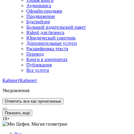
Тираж книги
Аудиокнига
Офлайн-продажи
Продвижение
Буктрейлер
Большой издательский пакет
Rideró для бизнеса
Юридический советник
Дополнительные услуги
Расшифровка текста
Перевод
Книги в аэропортах
Публикация
Все услуги
Кабинет
Кабинет
Уведомления
Отметить все как прочитанные
Показать ещё
18
+