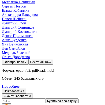
Мелалика Невинная
Сергей Петров
Батька Кобыляка
Александра Давыдова
Павел Шейнин
Дмитрий Орел
Дмитрий Сошников
Дмитрий Костюкевич
Денис Приемышев
Анна Бурденко
Яна Вуйковская
Лев Самойлов
Медведь Зеленый
Ольга Дорофеева
Электронная
0
₽
Печатная
804
₽
Формат:
epub, fb2, pdfRead, mobi
Объем:
245
бумажных стр.
Подробнее
Пожаловаться
Скачать бесплатно
Купить за свою цену