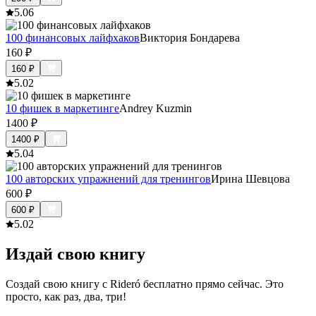
5.0
6
100 финансовых лайфхаков
Виктория Бондарева
160
₽
160
₽
5.0
2
10 фишек в маркетинге
Andrey Kuzmin
1400
₽
1400
₽
5.0
4
100 авторских упражнений для тренингов
Ирина Шевцова
600
₽
600
₽
5.0
2
Издай свою книгу
Создай свою книгу с Rideró бесплатно прямо сейчас. Это
просто, как раз, два, три!