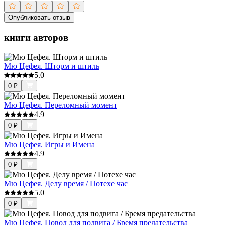
Опубликовать отзыв
книги авторов
Мю Цефея. Шторм и штиль
5.0
0
₽
Мю Цефея. Переломный момент
4.9
0
₽
Мю Цефея. Игры и Имена
4.9
0
₽
Мю Цефея. Делу время / Потехе час
5.0
0
₽
Мю Цефея. Повод для подвига / Бремя предательства