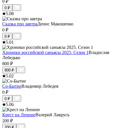
0
₽
0
₽
5.0
8
Сказка про завтра
Денис Макошенко
0
₽
0
₽
5.0
1
Хроники российской саньясы 2025. Сезон 1
Владислав
Лебедько
800
₽
800
₽
5.0
2
Со-Бытие
Владимир Лебедев
0
₽
0
₽
5.0
6
Крест на Ленине
Валерий Лаврусь
200
₽
200
₽