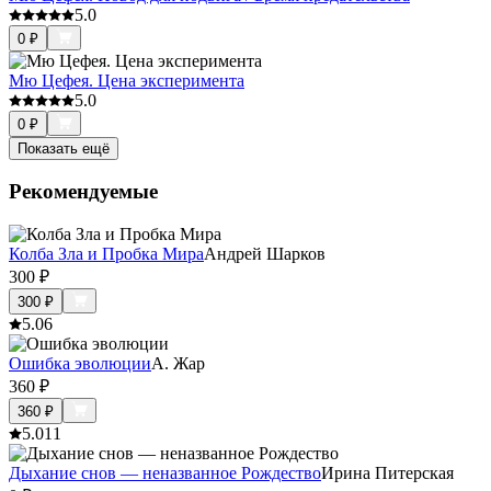
5.0
0
₽
Мю Цефея. Цена эксперимента
5.0
0
₽
Показать ещё
Рекомендуемые
Колба Зла и Пробка Мира
Андрей Шарков
300
₽
300
₽
5.0
6
Ошибка эволюции
А. Жар
360
₽
360
₽
5.0
11
Дыхание снов — неназванное Рождество
Ирина Питерская