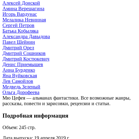
Алексей Донской
Амина Верещагина
Игорь Вардунас
Мелалика Невинная
Сергей Петров
Батька Кобыляка
Александра Давыдова
Павел Шейнин
Дмитрий Орел
Дмитрий Сошников
Дмитрий Костюкевич
Денис Приемышев
Анна Бурденко
Яна Вуйковская
Лев Самойлов
Медведь Зеленый
Ольга Дорофеева
Мю Цефея — альманах фантастики. Все возможные жанры,
рассказы, повести и зарисовки, рецензии и статьи.
Подробная информация
Объем:
245
стр.
Дата выпуска:
19 апреля 2019 г.