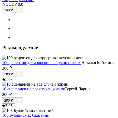
0.0
240
₽
Рекомендуемые
100 рецептов для аэрогриля: вкусно и легко
Наталья Бибекина
288
₽
288
₽
5.0
8
10 сценариев на все случаи жизни
Сергей Ларин
200
₽
200
₽
5.0
5
108 Буддийских Сказаний