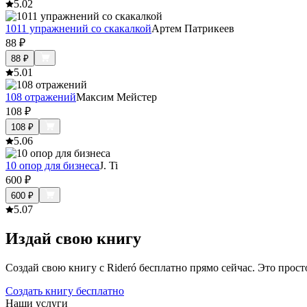
5.0
2
1011 упражнений со скакалкой
Артем Патрикеев
88
₽
88
₽
5.0
1
108 отражений
Максим Мейстер
108
₽
108
₽
5.0
6
10 опор для бизнеса
J. Ti
600
₽
600
₽
5.0
7
Издай свою книгу
Создай свою книгу с Rideró бесплатно прямо сейчас. Это просто,
Создать книгу бесплатно
Наши услуги