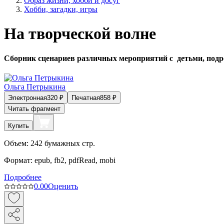
Образ жизни, хобби и досуг
Хобби, загадки, игры
На творческой волне
Сборник сценариев различных мероприятий с детьми, подр
Ольга Петрыкина
Электронная
320
₽
Печатная
858
₽
Читать фрагмент
Купить
Объем:
242
бумажных стр.
Формат:
epub, fb2, pdfRead, mobi
Подробнее
0.0
0
Оценить