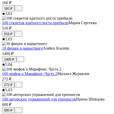
160
₽
160
₽
3.0
3
100 секретов кратного роста прибыли
Мария Сергеева
516
₽
516
₽
5.0
3
10 фишек в маркетинге
Andrey Kuzmin
1400
₽
1400
₽
5.0
4
100 мифов о Марафоне. Часть 2
Михаил Журавлев
272
₽
272
₽
5.0
3
100 авторских упражнений для тренингов
Ирина Шевцова
600
₽
600
₽