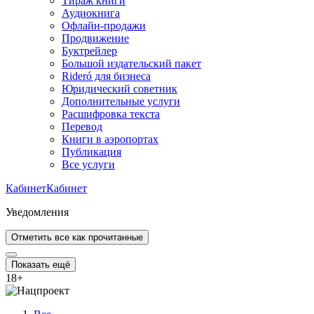
Тираж книги
Аудиокнига
Офлайн-продажи
Продвижение
Буктрейлер
Большой издательский пакет
Rideró для бизнеса
Юридический советник
Дополнительные услуги
Расшифровка текста
Перевод
Книги в аэропортах
Публикация
Все услуги
Кабинет
Кабинет
Уведомления
Отметить все как прочитанные
Показать ещё
18
+