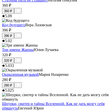
Статины пить не страшно!
Наталья Пикулик
360
₽
360
₽
5.0
9
Код будущего
Вера Лазовская
396
₽
396
₽
5.0
2
Три имени Жанны
Юлия Лучаева
320
₽
320
₽
5.0
33
Окрыленная музыкой
Мария Назаренко
280
₽
280
₽
5.0
25
Шнурки, свитер и тайны Вселенной. Как не дать мозгу себя
обмануть
Евгений Юрин