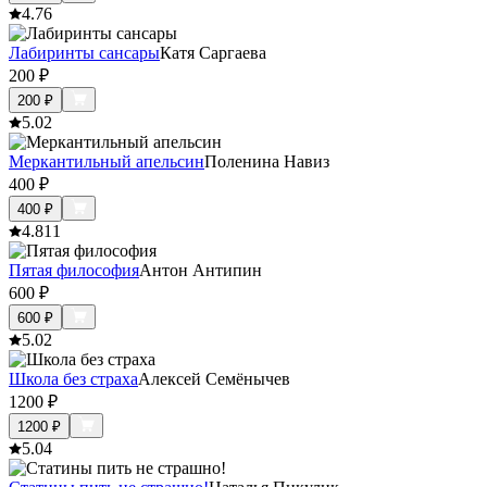
4.7
6
Лабиринты сансары
Катя Саргаева
200
₽
200
₽
5.0
2
Меркантильный апельсин
Поленина Навиз
400
₽
400
₽
4.8
11
Пятая философия
Антон Антипин
600
₽
600
₽
5.0
2
Школа без страха
Алексей Семёнычев
1200
₽
1200
₽
5.0
4