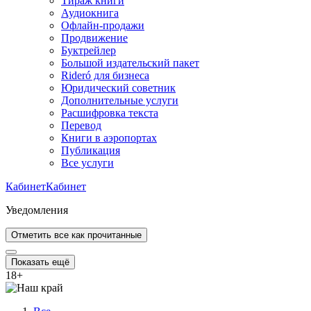
Тираж книги
Аудиокнига
Офлайн-продажи
Продвижение
Буктрейлер
Большой издательский пакет
Rideró для бизнеса
Юридический советник
Дополнительные услуги
Расшифровка текста
Перевод
Книги в аэропортах
Публикация
Все услуги
Кабинет
Кабинет
Уведомления
Отметить все как прочитанные
Показать ещё
18
+