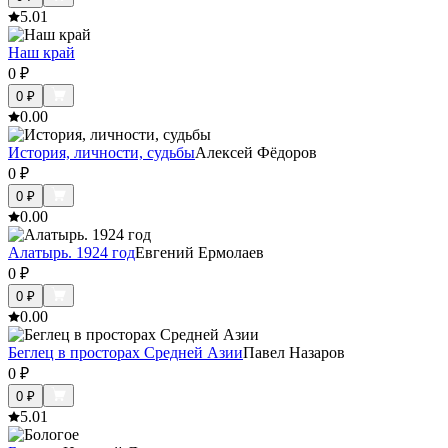
5.0
1
Наш край
0
₽
0
₽
0.0
0
История, личности, судьбы
Алексей Фёдоров
0
₽
0
₽
0.0
0
Алатырь. 1924 год
Евгений Ермолаев
0
₽
0
₽
0.0
0
Беглец в просторах Средней Азии
Павел Назаров
0
₽
0
₽
5.0
1