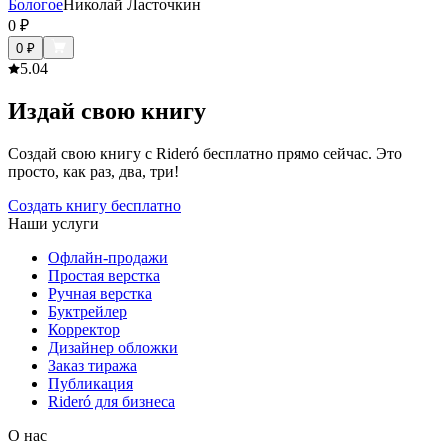
Бологое
Николай Ласточкин
0
₽
0
₽
5.0
4
Издай свою книгу
Создай свою книгу с Rideró бесплатно прямо сейчас. Это
просто, как раз, два, три!
Создать книгу бесплатно
Наши услуги
Офлайн-продажи
Простая верстка
Ручная верстка
Буктрейлер
Корректор
Дизайнер обложки
Заказ тиража
Публикация
Rideró для бизнеса
О нас