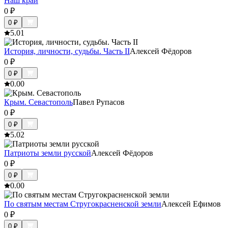
Наш край
0
₽
0
₽
5.0
1
История, личности, судьбы. Часть II
Алексей Фёдоров
0
₽
0
₽
0.0
0
Крым. Севастополь
Павел Рупасов
0
₽
0
₽
5.0
2
Патриоты земли русской
Алексей Фёдоров
0
₽
0
₽
0.0
0
По святым местам Стругокрасненской земли
Алексей Ефимов
0
₽
0
₽