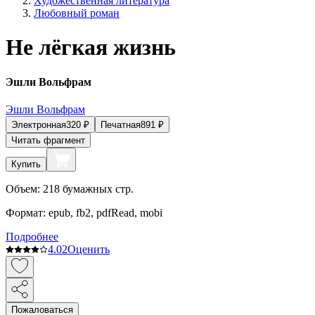
Художественная литература
Любовный роман
Не лёгкая жизнь
Эшли Вольфрам
Эшли Вольфрам
Электронная
320
₽
Печатная
891
₽
Читать фрагмент
Купить
Объем:
218
бумажных стр.
Формат:
epub, fb2, pdfRead, mobi
Подробнее
4.0
2
Оценить
Пожаловаться