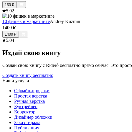
160
₽
5.0
2
10 фишек в маркетинге
Andrey Kuzmin
1400
₽
1400
₽
5.0
4
Издай свою книгу
Создай свою книгу с Rideró бесплатно прямо сейчас. Это просто,
Создать книгу бесплатно
Наши услуги
Офлайн-продажи
Простая верстка
Ручная верстка
Буктрейлер
Корректор
Дизайнер обложки
Заказ тиража
Публикация