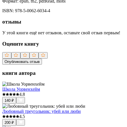
Формат:
epub, fb2, pdfRead, mobi
ISBN:
978-5-0062-6034-4
отзывы
У этой книги ещё нет отзывов, оставьте свой отзыв первым!
Оцените книгу
Опубликовать отзыв
книги автора
Школа Уорвенхейм
4.8
140
₽
Любовный треугольник: убей или люби
4.5
200
₽