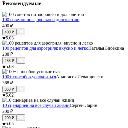
Рекомендуемые
100 советов по здоровью и долголетию
400
₽
400
₽
5.0
3
100 рецептов для аэрогриля: вкусно и легко
Наталья Бибекина
288
₽
288
₽
5.0
8
100+ способов успокоиться
Анастасия Левандовски
368
₽
368
₽
5.0
2
10 сценариев на все случаи жизни
Сергей Ларин
200
₽
200
₽
5.0
5