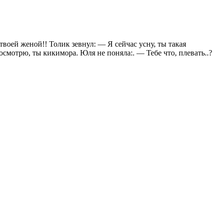
воей женой!! Толик зевнул: — Я сейчас усну, ты такая
смотрю, ты кикимора. Юля не поняла:. — Тебе что, плевать..?