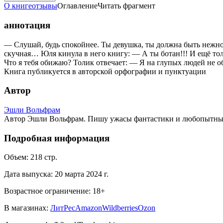
О книге
отзывы
Оглавление
Читать фрагмент
аннотация
— Слушай, будь спокойнее. Ты девушка, ты должна быть нежной
скучная… Юля кинула в него книгу: — А ты ботан!!! И ещё толс
Что я тебя обижаю? Толик отвечает: — Я на глупых людей не 
Книга публикуется в авторской орфографии и пунктуации
Автор
Эшли Вольфрам
Автор Эшли Вольфрам. Пишу ужасы фантастики и любопытные 
Подробная информация
Объем:
218
стр.
Дата выпуска:
20 марта 2024 г.
Возрастное ограничение:
18
+
В магазинах:
ЛитРес
Amazon
Wildberries
Ozon