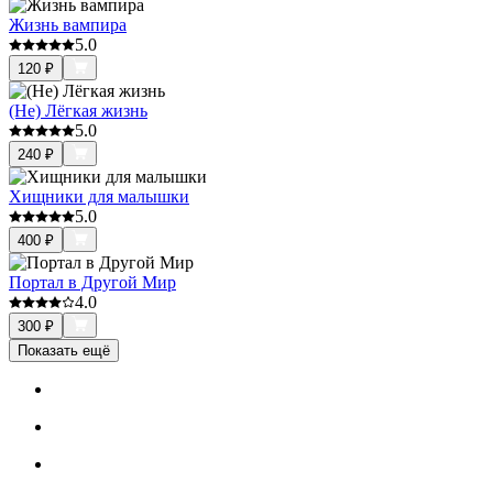
Жизнь вампира
5.0
120
₽
(Не) Лёгкая жизнь
5.0
240
₽
Хищники для малышки
5.0
400
₽
Портал в Другой Мир
4.0
300
₽
Показать ещё