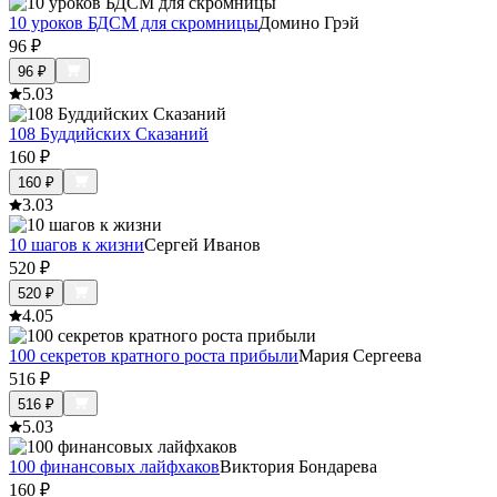
10 уроков БДСМ для скромницы
Домино Грэй
96
₽
96
₽
5.0
3
108 Буддийских Сказаний
160
₽
160
₽
3.0
3
10 шагов к жизни
Сергей Иванов
520
₽
520
₽
4.0
5
100 секретов кратного роста прибыли
Мария Сергеева
516
₽
516
₽
5.0
3
100 финансовых лайфхаков
Виктория Бондарева
160
₽