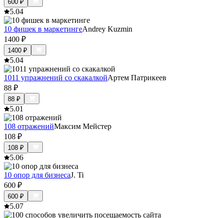
600
₽
5.0
4
10 фишек в маркетинге
Andrey Kuzmin
1400
₽
1400
₽
5.0
4
1011 упражнений со скакалкой
Артем Патрикеев
88
₽
88
₽
5.0
1
108 отражений
Максим Мейстер
108
₽
108
₽
5.0
6
10 опор для бизнеса
J. Ti
600
₽
600
₽
5.0
7