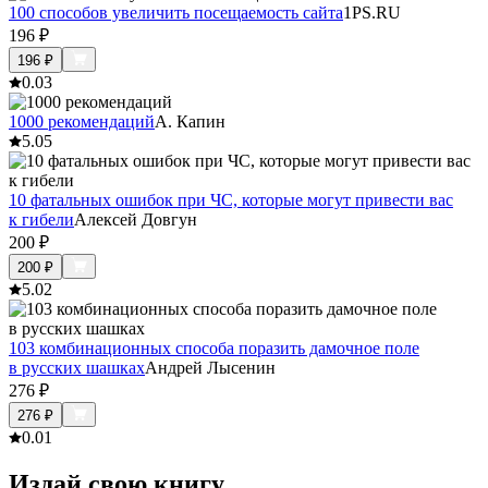
100 способов увеличить посещаемость сайта
1PS.RU
196
₽
196
₽
0.0
3
1000 рекомендаций
А. Капин
5.0
5
10 фатальных ошибок при ЧС, которые могут привести вас
к гибели
Алексей Довгун
200
₽
200
₽
5.0
2
103 комбинационных способа поразить дамочное поле
в русских шашках
Андрей Лысенин
276
₽
276
₽
0.0
1
Издай свою книгу