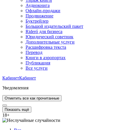
Тираж книги
Аудиокнига
Офлайн-продажи
Продвижение
Буктрейлер
Большой издательский пакет
Rideró для бизнеса
Юридический советник
Дополнительные услуги
Расшифровка текста
Перевод
Книги в аэропортах
Публикация
Все услуги
Кабинет
Кабинет
Уведомления
Отметить все как прочитанные
Показать ещё
18
+