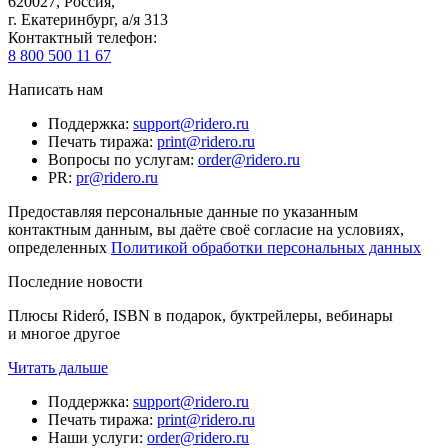
620027
,
Россия
,
г. Екатеринбург, а/я 313
Контактный телефон
:
8 800 500 11 67
Написать нам
Поддержка
:
support@ridero.ru
Печать тиража
:
print@ridero.ru
Вопросы по услугам
:
order@ridero.ru
PR
:
pr@ridero.ru
Предоставляя персональные данные по указанным
контактным данным, вы даёте своё согласие на условиях,
определенных
Политикой обработки персональных данных
Последние новости
Плюсы Rideró, ISBN в подарок, буктрейлеры, вебинары
и многое другое
Читать дальше
Поддержка
:
support@ridero.ru
Печать тиража
:
print@ridero.ru
Наши услуги
:
order@ridero.ru