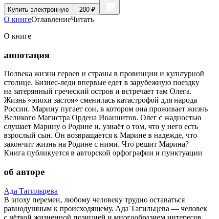
Купить
электронную — 200 ₽
О книге
Оглавление
Читать
О книге
аннотация
Полвека жизни героев и страны в провинции и культурной
столице. Бизнес-леди впервые едет в зарубежную поездку
на затерянный греческий остров и встречает там Олега.
Жизнь «эпохи застоя» сменилась катастрофой для народа
России. Марину пугает сон, в котором она проживает жизнь
Великого Магистра Ордена Иоаннитов. Олег с жадностью
слушает Марину о Родине и, узнаёт о том, что у него есть
взрослый сын. Он возвращается к Марине в надежде, что
закончит жизнь на Родине с ними. Что решит Марина?
Книга публикуется в авторской орфографии и пунктуации
об авторе
Ада Тагильцева
В эпоху перемен, любому человеку трудно оставаться
равнодушным к происходящему. Ада Тагильцева — человек
с чёткой жизненной позицией и многообразием интересов