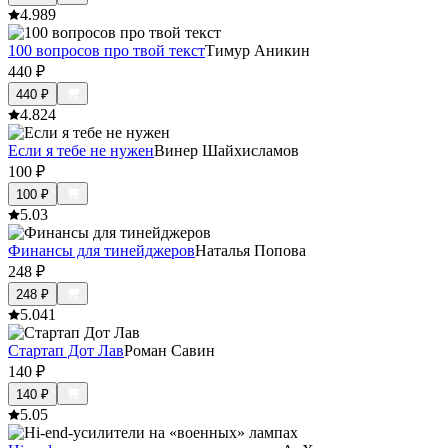
4.9
89
100 вопросов про твой текст
Тимур Аникин
440
₽
440
₽
4.8
24
Если я тебе не нужен
Винер Шайхисламов
100
₽
100
₽
5.0
3
Финансы для тинейджеров
Наталья Попова
248
₽
248
₽
5.0
41
Стартап Дот Лав
Роман Савин
140
₽
140
₽
5.0
5