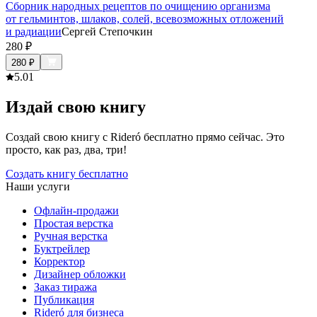
Сборник народных рецептов по очищению организма
от гельминтов, шлаков, солей, всевозможных отложений
и радиации
Сергей Степочкин
280
₽
280
₽
5.0
1
Издай свою книгу
Создай свою книгу с Rideró бесплатно прямо сейчас. Это
просто, как раз, два, три!
Создать книгу бесплатно
Наши услуги
Офлайн-продажи
Простая верстка
Ручная верстка
Буктрейлер
Корректор
Дизайнер обложки
Заказ тиража
Публикация
Rideró для бизнеса