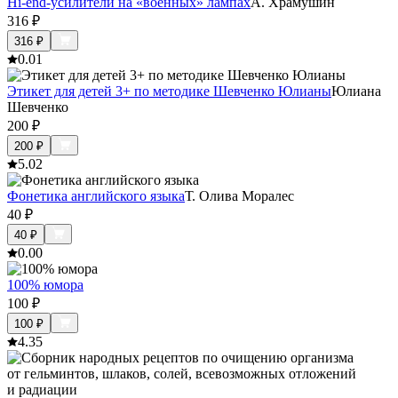
Hi-end-усилители на «военных» лампах
А. Храмушин
316
₽
316
₽
0.0
1
Этикет для детей 3+ по методике Шевченко Юлианы
Юлиана
Шевченко
200
₽
200
₽
5.0
2
Фонетика английского языка
Т. Олива Моралес
40
₽
40
₽
0.0
0
100% юмора
100
₽
100
₽
4.3
5