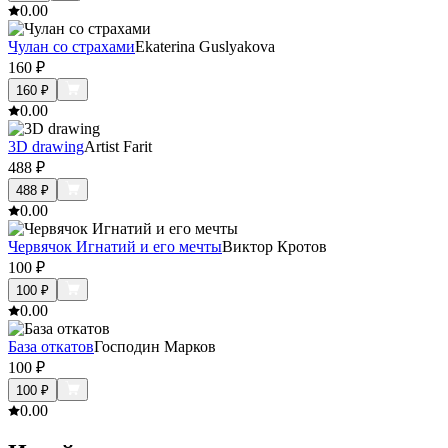
0.0
0
Чулан со страхами
Ekaterina Guslyakova
160
₽
160
₽
0.0
0
3D drawing
Artist Farit
488
₽
488
₽
0.0
0
Червячок Игнатий и его мечты
Виктор Кротов
100
₽
100
₽
0.0
0
База откатов
Господин Марков
100
₽
100
₽
0.0
0