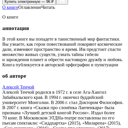
Купить
электронную — 96 ₽
О книге
Оглавление
Читать
О книге
аннотация
В этой книге вы попадете в таинственный мир фантастики.
Вы узнаете, как герои повествований покоряют космические
дали, изменяют пространство и время. Им предстоит спасти
множество живых существ, узнать тайны гибели
и зарождения планет и обрести настоящую дружбу и любовь.
Книга публикуется в авторской орфографии и пунктуации
об авторе
Алексей Тенчой
Алексей Тенчой родился в 1972 г. в селе Ага-Хангил
Забайкальского края. В 1994 г. окончил буддийский
университет Монголии. В 2006 г. стал Доктором Философии.
В 2007 г. книга «Сказки про слонёнка Ланченкара» была
признана «Лучшей детской книгой России». Издал более
70 книг. В Московском ЭТДНа-театре поставлены по его
пьесам спектакли: «Сиддхартха» (2015), «Миларепа» (2015),