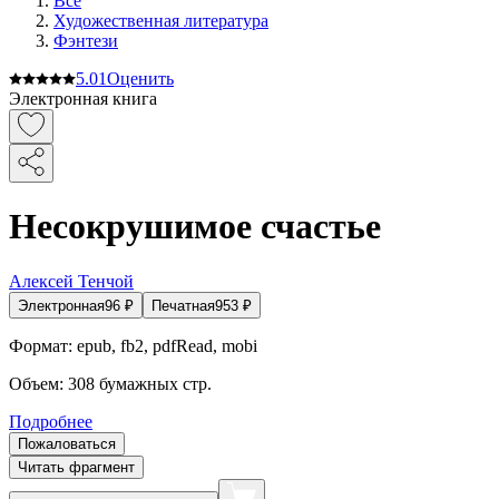
Все
Художественная литература
Фэнтези
5.0
1
Оценить
Электронная книга
Несокрушимое счастье
Алексей Тенчой
Электронная
96
₽
Печатная
953
₽
Формат:
epub, fb2, pdfRead, mobi
Объем:
308
бумажных стр.
Подробнее
Пожаловаться
Читать фрагмент