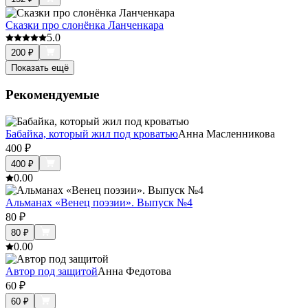
Сказки про слонёнка Ланченкара
5.0
200
₽
Показать ещё
Рекомендуемые
Бабайка, который жил под кроватью
Анна Масленникова
400
₽
400
₽
0.0
0
Альманах «Венец поэзии». Выпуск №4
80
₽
80
₽
0.0
0
Автор под защитой
Анна Федотова
60
₽
60
₽