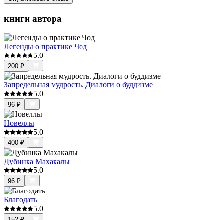
книги автора
Легенды о практике Чод
5.0
200
₽
Запредельная мудрость. Диалоги о буддизме
5.0
96
₽
Новеллы
5.0
400
₽
Дубинка Махакалы
5.0
96
₽
Благодать
5.0
152
₽