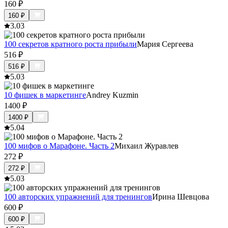
160
₽
160
₽
3.0
3
100 секретов кратного роста прибыли
Мария Сергеева
516
₽
516
₽
5.0
3
10 фишек в маркетинге
Andrey Kuzmin
1400
₽
1400
₽
5.0
4
100 мифов о Марафоне. Часть 2
Михаил Журавлев
272
₽
272
₽
5.0
3
100 авторских упражнений для тренингов
Ирина Шевцова
600
₽
600
₽