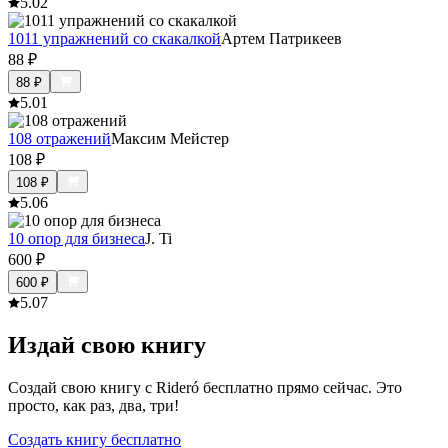
5.0
2
1011 упражнений со скакалкой
Артем Патрикеев
88
₽
88
₽
5.0
1
108 отражений
Максим Мейстер
108
₽
108
₽
5.0
6
10 опор для бизнеса
J. Ti
600
₽
600
₽
5.0
7
Издай свою книгу
Создай свою книгу с Rideró бесплатно прямо сейчас. Это
просто, как раз, два, три!
Создать книгу бесплатно