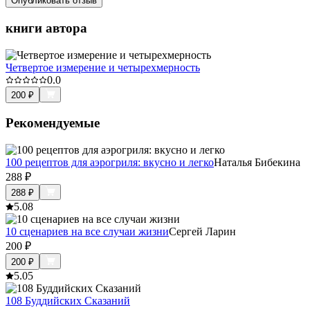
Опубликовать отзыв
книги автора
Четвертое измерение и четырехмерность
0.0
200
₽
Рекомендуемые
100 рецептов для аэрогриля: вкусно и легко
Наталья Бибекина
288
₽
288
₽
5.0
8
10 сценариев на все случаи жизни
Сергей Ларин
200
₽
200
₽
5.0
5
108 Буддийских Сказаний