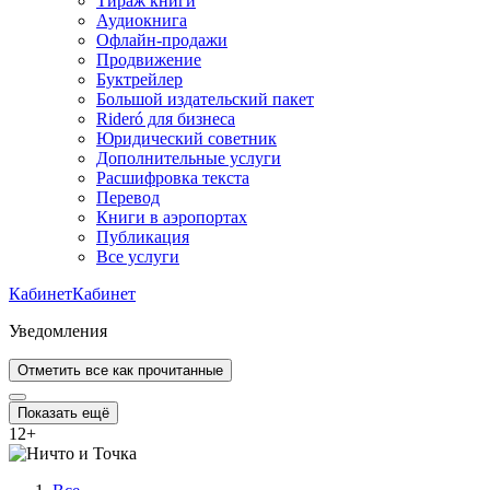
Тираж книги
Аудиокнига
Офлайн-продажи
Продвижение
Буктрейлер
Большой издательский пакет
Rideró для бизнеса
Юридический советник
Дополнительные услуги
Расшифровка текста
Перевод
Книги в аэропортах
Публикация
Все услуги
Кабинет
Кабинет
Уведомления
Отметить все как прочитанные
Показать ещё
12
+