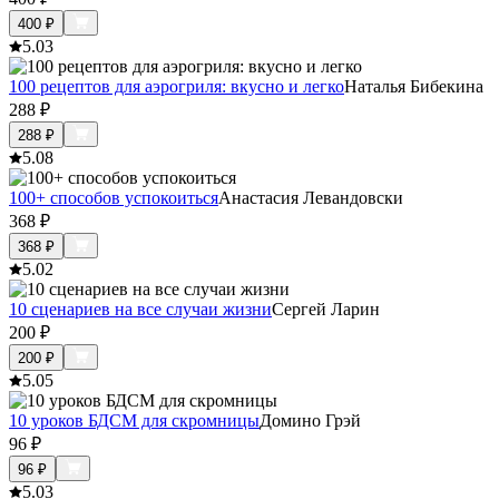
400
₽
5.0
3
100 рецептов для аэрогриля: вкусно и легко
Наталья Бибекина
288
₽
288
₽
5.0
8
100+ способов успокоиться
Анастасия Левандовски
368
₽
368
₽
5.0
2
10 сценариев на все случаи жизни
Сергей Ларин
200
₽
200
₽
5.0
5
10 уроков БДСМ для скромницы
Домино Грэй
96
₽
96
₽
5.0
3