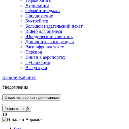
Тираж книги
Аудиокнига
Офлайн-продажи
Продвижение
Буктрейлер
Большой издательский пакет
Rideró для бизнеса
Юридический советник
Дополнительные услуги
Расшифровка текста
Перевод
Книги в аэропортах
Публикация
Все услуги
Кабинет
Кабинет
Уведомления
Отметить все как прочитанные
Показать ещё
18
+