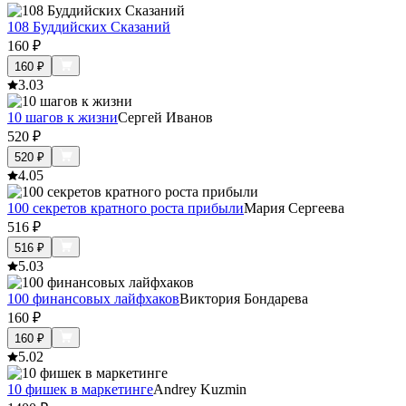
108 Буддийских Сказаний
160
₽
160
₽
3.0
3
10 шагов к жизни
Сергей Иванов
520
₽
520
₽
4.0
5
100 секретов кратного роста прибыли
Мария Сергеева
516
₽
516
₽
5.0
3
100 финансовых лайфхаков
Виктория Бондарева
160
₽
160
₽
5.0
2
10 фишек в маркетинге
Andrey Kuzmin