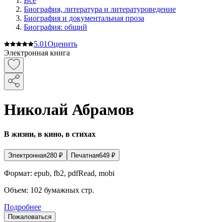
Все
Биография, литература и литературоведение
Биография и документальная проза
Биография: общий
5.0
1
Оценить
Электронная книга
Николай Абрамов
В жизни, в кино, в стихах
Электронная
280
₽
Печатная
649
₽
Формат:
epub, fb2, pdfRead, mobi
Объем:
102
бумажных стр.
Подробнее
Пожаловаться