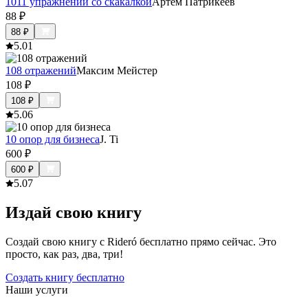
1011 упражнений со скакалкой
Артем Патрикеев
88
₽
88
₽
5.0
1
108 отражений
Максим Мейстер
108
₽
108
₽
5.0
6
10 опор для бизнеса
J. Ti
600
₽
600
₽
5.0
7
Издай свою книгу
Создай свою книгу с Rideró бесплатно прямо сейчас. Это
просто, как раз, два, три!
Создать книгу бесплатно
Наши услуги