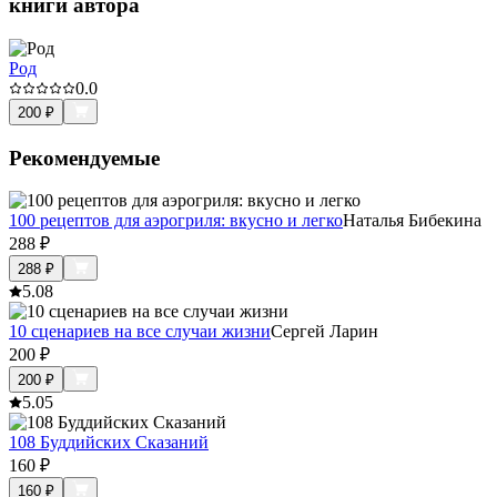
книги автора
Род
0.0
200
₽
Рекомендуемые
100 рецептов для аэрогриля: вкусно и легко
Наталья Бибекина
288
₽
288
₽
5.0
8
10 сценариев на все случаи жизни
Сергей Ларин
200
₽
200
₽
5.0
5
108 Буддийских Сказаний
160
₽
160
₽