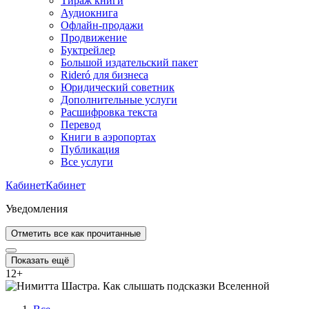
Тираж книги
Аудиокнига
Офлайн-продажи
Продвижение
Буктрейлер
Большой издательский пакет
Rideró для бизнеса
Юридический советник
Дополнительные услуги
Расшифровка текста
Перевод
Книги в аэропортах
Публикация
Все услуги
Кабинет
Кабинет
Уведомления
Отметить все как прочитанные
Показать ещё
12
+