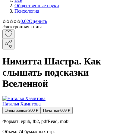
Все
Общественные науки
Психология
0.0
2
Оценить
Электронная книга
Нимитта Шастра. Как
слышать подсказки
Вселенной
Наталья Хамитова
Электронная
200
₽
Печатная
609
₽
Формат:
epub, fb2, pdfRead, mobi
Объем:
74
бумажных стр.