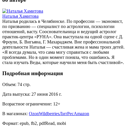
Наталья Хамитова
Наталья родилась в Челябинске. По профессии — экономист,
по призванию — специалист по астрологии, психологии
отношений, васту. Соосновательница и ведущий астролог
практик-центра «РУНА». Она выступала на одной сцене с Д.
Фроули, Б. Вигьяна, Г. Махараджем. Вне профессиональной
деятельности Наталья — счастливая жена и мама троих детей.
«Я всегда думала, что сама могу справиться с любыми
проблемами. Но в один момент поняла, что ошибаюсь. Я
стала изучать Веды, которые научили меня быть счастливой».
Подробная информация
Объем:
74
стр.
Дата выпуска:
27 июня 2016 г.
Возрастное ограничение:
12
+
В магазинах:
Ozon
Wildberries
ЛитРес
Amazon
Формат:
epub, fb2, pdfRead, mobi