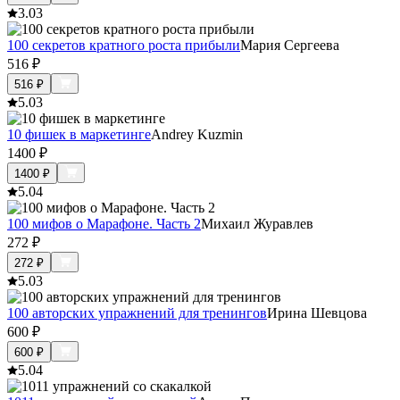
3.0
3
100 секретов кратного роста прибыли
Мария Сергеева
516
₽
516
₽
5.0
3
10 фишек в маркетинге
Andrey Kuzmin
1400
₽
1400
₽
5.0
4
100 мифов о Марафоне. Часть 2
Михаил Журавлев
272
₽
272
₽
5.0
3
100 авторских упражнений для тренингов
Ирина Шевцова
600
₽
600
₽
5.0
4