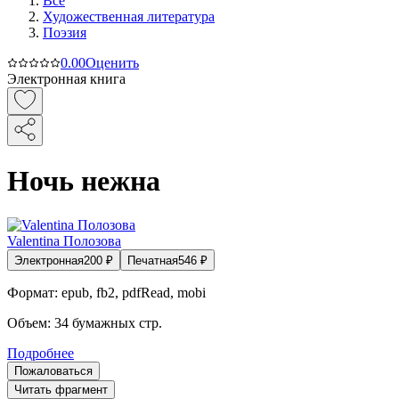
Все
Художественная литература
Поэзия
0.0
0
Оценить
Электронная книга
Ночь нежна
Valentina Полозова
Электронная
200
₽
Печатная
546
₽
Формат:
epub, fb2, pdfRead, mobi
Объем:
34
бумажных стр.
Подробнее
Пожаловаться
Читать фрагмент