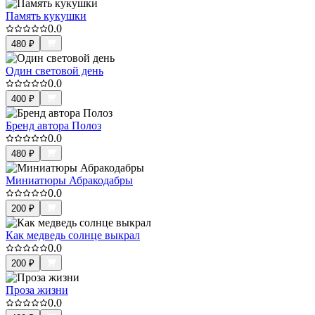
Память кукушки
0.0
480
₽
Один световой день
0.0
400
₽
Бренд автора Полоз
0.0
480
₽
Миниатюры Абракодабры
0.0
200
₽
Как медведь солнце выкрал
0.0
200
₽
Проза жизни
0.0