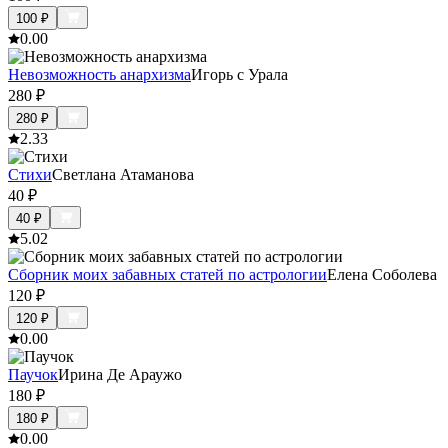
100
₽
0.0
0
Невозможность анархизма
Игорь c Урала
280
₽
280
₽
2.3
3
Стихи
Светлана Атаманова
40
₽
40
₽
5.0
2
Сборник моих забавных статей по астрологии
Елена Соболева
120
₽
120
₽
0.0
0
Паучок
Ирина Де Араужо
180
₽
180
₽
0.0
0