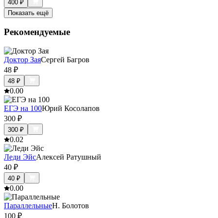
400
₽
Показать ещё
Рекомендуемые
Доктор Зая
Сергей Багров
48
₽
48
₽
0.0
0
ЕГЭ на 100
Юрий Косолапов
300
₽
300
₽
0.0
2
Леди Эйс
Алексей Ратушный
40
₽
40
₽
0.0
0
Параллельные
Н. Болотов
100
₽