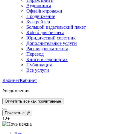
Тираж книги
Аудиокнига
Офлайн-продажи
Продвижение
Буктрейлер
Большой издательский пакет
Rideró для бизнеса
Юридический советник
Дополнительные услуги
Расшифровка текста
Перевод
Книги в аэропортах
Публикация
Все услуги
Кабинет
Кабинет
Уведомления
Отметить все как прочитанные
Показать ещё
12
+