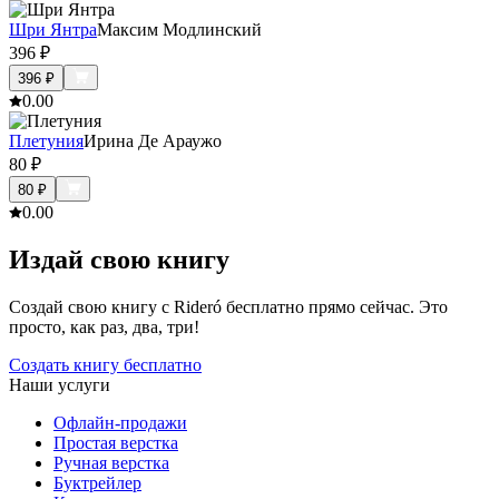
Шри Янтра
Максим Модлинский
396
₽
396
₽
0.0
0
Плетуния
Ирина Де Араужо
80
₽
80
₽
0.0
0
Издай свою книгу
Создай свою книгу с Rideró бесплатно прямо сейчас. Это
просто, как раз, два, три!
Создать книгу бесплатно
Наши услуги
Офлайн-продажи
Простая верстка
Ручная верстка
Буктрейлер