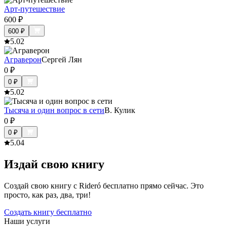
Арт-путешествие
600
₽
600
₽
5.0
2
Аграверон
Сергей Лян
0
₽
0
₽
5.0
2
Тысяча и один вопрос в сети
В. Кулик
0
₽
0
₽
5.0
4
Издай свою книгу
Создай свою книгу с Rideró бесплатно прямо сейчас. Это
просто, как раз, два, три!
Создать книгу бесплатно
Наши услуги