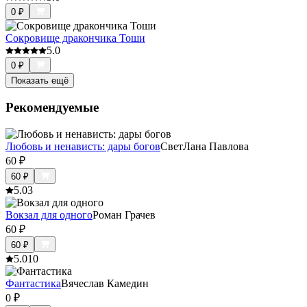
0
₽
Сокровище дракончика Тоши
5.0
0
₽
Показать ещё
Рекомендуемые
Любовь и ненависть: дары богов
СветЛана Павлова
60
₽
60
₽
5.0
3
Вокзал для одного
Роман Грачев
60
₽
60
₽
5.0
10
Фантастика
Вячеслав Камедин
0
₽