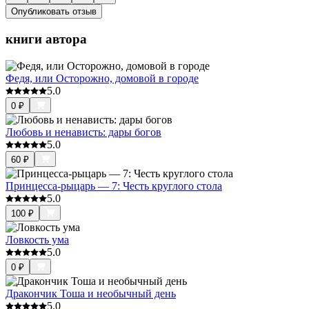
Опубликовать отзыв
книги автора
Федя, или Осторожно, домовой в городе
5.0
0
₽
Любовь и ненависть: дары богов
5.0
60
₽
Принцесса-рыцарь — 7: Честь круглого стола
5.0
100
₽
Ловкость ума
5.0
0
₽
Дракончик Тоша и необычный день
5.0