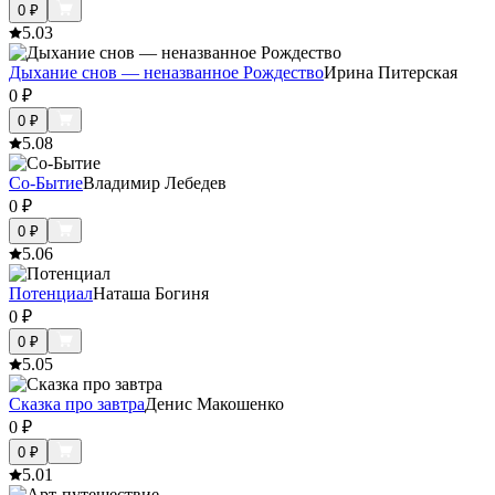
0
₽
5.0
3
Дыхание снов — неназванное Рождество
Ирина Питерская
0
₽
0
₽
5.0
8
Со-Бытие
Владимир Лебедев
0
₽
0
₽
5.0
6
Потенциал
Наташа Богиня
0
₽
0
₽
5.0
5
Сказка про завтра
Денис Макошенко
0
₽
0
₽
5.0
1