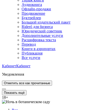
Тираж книги
Аудиокнига
Офлайн-продажи
Продвижение
Буктрейлер
Большой издательский пакет
Rideró для бизнеса
Юридический советник
Дополнительные услуги
Расшифровка текста
Перевод
Книги в аэропортах
Публикация
Все услуги
Кабинет
Кабинет
Уведомления
Отметить все как прочитанные
Показать ещё
18
+