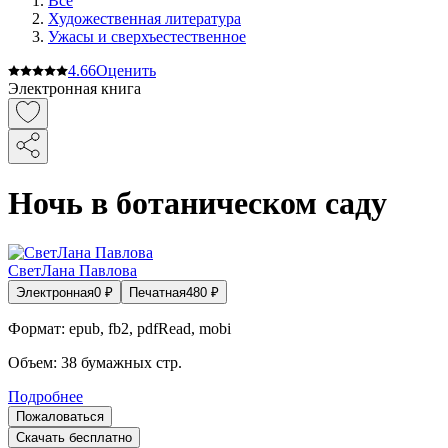
Все
Художественная литература
Ужасы и сверхъестественное
4.6
6
Оценить
Электронная книга
Ночь в ботаническом саду
СветЛана Павлова
Электронная
0
₽
Печатная
480
₽
Формат:
epub, fb2, pdfRead, mobi
Объем:
38
бумажных стр.
Подробнее
Пожаловаться
Скачать бесплатно