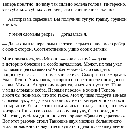
Теперь понятно, почему так сильно болела голова. Интересно,
это субхна… субнах… короче, это излияние несерьезно?
— Автотравма серьезная. Вы получили тупую травму грудной
клетки.
— У меня сломаны ребра? — догадалась я.
— Да, закрытые переломы шестого, седьмого, восьмого ребер
с обеих сторон. Соответственно, ушиб обоих легких.
Мне показалось, что Михаил — как его там? — даже
в историю болезни не особо заглядывал. Может, их там учат
по памяти рассказывать? Чтобы можно было смотреть
пациенту в глаза — вот как мне сейчас. Смотрит и не моргает.
Удав. Точно. А я кролик, которого он съест после последнего
слова. Михаил Андреевич моргнул, и меня отпустило. Итак,
у меня сломаны ребра. Первый перелом в жизни! Теперь
я хотя бы понимаю, что это такое. Моя лучшая подруга Танька
сломала руку, когда мы пытались с ней с ветерком покататься
на тарзанке. Если честно, покатались на славу. Полет, во время
которого Танька сорвалась и сломала руку, был последним.
Мы уже домой уходили, но я уговорила: «Давай еще разочек».
Вот этот разочек стоил Танюшке двух месяцев больничного
и дал возможность научиться кушать и делать домашку левой