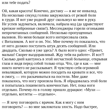
или тебе подать?
Ой, какая красота! Конечно, достану — я же не инвалид.
На несколько секунд голова закружилась от резкой боли
в груди. И вот уже родной друг скользнул ко мне в руку.
Не успев задуматься, включила, набрала код (да здравствуют
крепкие нейронные связи!). Мессенджеры горели огоньками
непрочитанных сообщений. Несколько пропущенных
вызовов. Но меня больше всего интересовала связь
с Виталиком. А вот и он. Упс. Мне почему-то показалось, что
от него должно поступить штук десять сообщений. Или
двадцать. Сколько я уже здесь? А было всего одно: «Привет,
малыш! Скорее выздоравливай. Жду тебя на работе». И все?!
Сколько дней кантуюсь в этой несчастной больнице, открывая
глаза и видя перед собой только отца. Что, где и как — мне
никто ничего не рассказывает. Я чувствую себя огромной
неваляшкой, которую можно посадить на кровати и все, что
я смогу, — это раскачиваться на постели. Мне даже
показалось, что ногу пронзила боль. Я обрадовалась этой боли
и попыталась пошевелить конечностью. Нет, пока ноги
отдельно. Почему-то в голову пришло дурацкое: «Мухи —
отдельно, котлеты — отдельно».
— Я хочу поговорить с врачом. Как я могу с ним
поговорить? — во мне заклокотала злость. Надо быстрее,