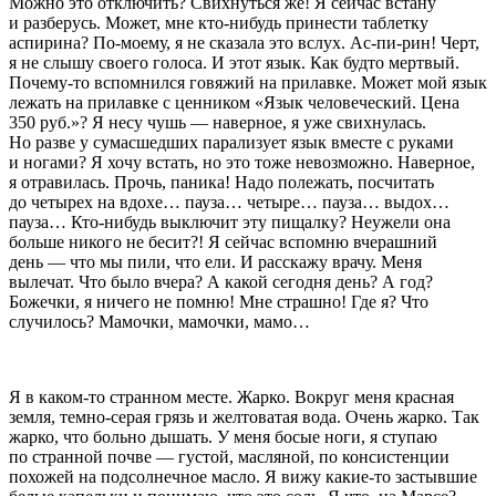
Можно это отключить? Свихнуться же! Я сейчас встану
и разберусь. Может, мне кто-нибудь принести таблетку
аспирина? По-моему, я не сказала это вслух. Ас-пи-рин! Черт,
я не слышу своего голоса. И этот язык. Как будто мертвый.
Почему-то вспомнился говяжий на прилавке. Может мой язык
лежать на прилавке с ценником «Язык человеческий. Цена
350 руб.»? Я несу чушь — наверное, я уже свихнулась.
Но разве у сумасшедших парализует язык вместе с руками
и ногами? Я хочу встать, но это тоже невозможно. Наверное,
я отравилась. Прочь, паника! Надо полежать, посчитать
до четырех на вдохе… пауза… четыре… пауза… выдох…
пауза… Кто-нибудь выключит эту пищалку? Неужели она
больше никого не бесит?! Я сейчас вспомню вчерашний
день — что мы пили, что ели. И расскажу врачу. Меня
вылечат. Что было вчера? А какой сегодня день? А год?
Божечки, я ничего не помню! Мне страшно! Где я? Что
случилось? Мамочки, мамочки, мамо…
Я в каком-то странном месте. Жарко. Вокруг меня красная
земля, темно-серая грязь и желтоватая вода. Очень жарко. Так
жарко, что больно дышать. У меня босые ноги, я ступаю
по странной почве — густой, масляной, по консистенции
похожей на подсолнечное масло. Я вижу какие-то застывшие