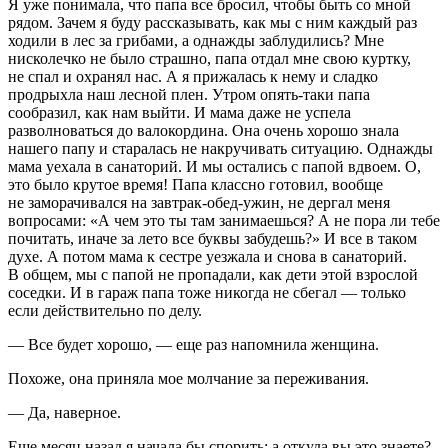
Я уже понимала, что папа все бросил, чтобы быть со мной
рядом. Зачем я буду рассказывать, как мы с ним каждый раз
ходили в лес за грибами, а однажды заблудились? Мне
нисколечко не было страшно, папа отдал мне свою куртку,
не спал и охранял нас. А я прижалась к нему и сладко
продрыхла наш лесной плен. Утром опять-таки папа
сообразил, как нам выйти. И мама даже не успела
разволноваться до валокордина. Она очень хорошо знала
нашего папу и старалась не накручивать ситуацию. Однажды
мама уехала в санаторий. И мы остались с папой вдвоем. О,
это было крутое время! Папа классно готовил, вообще
не заморачивался на завтрак-обед-ужин, не дергал меня
вопросами: «А чем это ты там занимаешься? А не пора ли тебе
почитать, иначе за лето все буквы забудешь?» И все в таком
духе. А потом мама к сестре уезжала и снова в санаторий.
В общем, мы с папой не пропадали, как дети этой взрослой
соседки. И в гараж папа тоже никогда не сбегал — только
если действительно по делу.
— Все будет хорошо, — еще раз напомнила женщина.
Похоже, она приняла мое молчание за переживания.
— Да, наверное.
Еще месяц назад я начала бы спорить: а откуда вы это знаете?