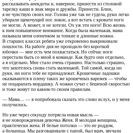
рассказывать анекдоты и, наверное, принести из столовой
тарелку каши в знак мира и дружбы. Принести. Блин,
я не чувствую своих ног. Голова уже так не гудела, руки легко
убирали щекочущий нос локон, а вот встать с кровати ноги
не могли. А может, и не хотели. Ох уж эти ноги! Всю жизнь
к ним повышенное внимание. Когда была маленькая, мама
называла меня олененком за тонкие и длинные ножки.
В старших классах ребята уже откровенно выкрикивали
пошлости. На работе дня не проходило без короткой
юбочки — мне есть чем похвастаться. Но сейчас ноги
перестали быть со мной в команде. Как будто они отдельно,
а я отдельно. Мне стало очень страшно. Настолько страшно,
что захотелось снова стать маленькой. Той самой, когда ни
руки, ни ноги тебе не принадлежат. Крошечные ладошки
оказываются в плену таких же крошечных варежек — чтобы
не поцарапать мордашку. А ножки сучат с бешеной скоростью
и тоже живут по каким-то своим правилам.
— Мама… — я попробовала сказать это слово вслух, и у меня
получилось.
Но уже через секунду потрясла новая мысль —
я не новорожденная девочка Женя. Я молодая женщина,
практически жена. И белые потолки — это не роддом,
а больница. Мы разговаривали с папой, был врач, звучали