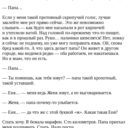
— Папа…
Если у меня такой противный скрипучий голос, лучше
заклейте мне рот прямо сейчас. Это же невозможно
слышать — как будто мне насыпали в рот кирпичей
и утеплили ватой. Над головой по-прежнему что-то пищит,
как и в прошлый раз. Руки… пальчики шевелятся! Нет, ложку
я сейчас не подниму, но уже могу поправить язык. Ой, снова
бред какой-то. А что здесь делает папа? Он живет в другом
городе, мы видимся редко — оба работаем, не накатаешься.
Но я знаю, что он есть.
— Папа…
— Ты помнишь, как тебя зовут? — папа такой крохотный,
такой уставший.
— Еня… — меня ведь Женя зовут, а не выговаривается.
— Женя, — папа почему-то улыбается.
— Еня… — да что же с этой буквой «ж». Какая такая Еня?
Спать хочу. Я бежала марафон. Сто километров. Папа приехал
меня поздравить. Спать. Надо поспа…