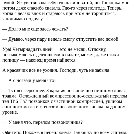
рукой. Я чувствовала себя очень виноватой, но Танюшка мне
потом даже спасибо сказала. Где-то через полгода. Теперь,
когда я делаю вдох и стараюсь при этом не торопиться,
я понимаю подругу.
— Долго мне еще здесь лежать?
— Думаю, через пару недель смогу отпустить вас домой.
Ура! Четырнадцать дней — это не месяц. Отдохну,
познакомлюсь с девчонками в палате, может, даже стихи
попишу — наконец время найдется.
А красавчик все не уходил. Господи, чуть не забыла!
— А с ногами у меня что?
— Тут все серьезнее. Закрытая позвоночно-спинномозговая
травма. Осложненный компрессионно-оскольчатый перелом
тел Th6-Th7 позвонков с частичной компрессией, ушибом
спинного мозга и стенозом позвоночного канала на данном
уровне.
— У меня что, перелом позвоночника?
Офигеть! Похоже, я переплюнула Танюшку по всем статьям.