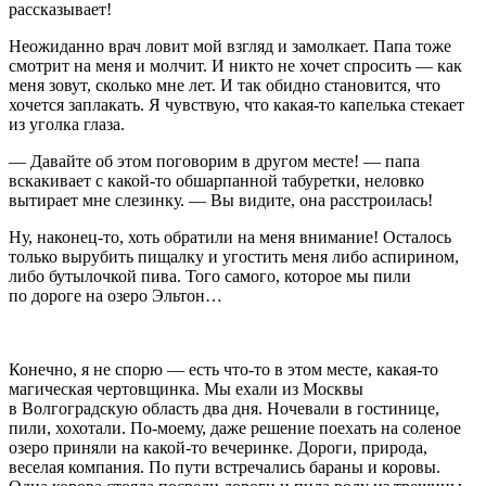
рассказывает!
Неожиданно врач ловит мой взгляд и замолкает. Папа тоже
смотрит на меня и молчит. И никто не хочет спросить — как
меня зовут, сколько мне лет. И так обидно становится, что
хочется заплакать. Я чувствую, что какая-то капелька стекает
из уголка глаза.
— Давайте об этом поговорим в другом месте! — папа
вскакивает с какой-то обшарпанной табуретки, неловко
вытирает мне слезинку. — Вы видите, она расстроилась!
Ну, наконец-то, хоть обратили на меня внимание! Осталось
только вырубить пищалку и угостить меня либо аспирином,
либо бутылочкой пива. Того самого, которое мы пили
по дороге на озеро Эльтон…
Конечно, я не спорю — есть что-то в этом месте, какая-то
магическая чертовщинка. Мы ехали из Москвы
в Волгоградскую область два дня. Ночевали в гостинице,
пили, хохотали. По-моему, даже решение поехать на соленое
озеро приняли на какой-то вечеринке. Дороги, природа,
веселая компания. По пути встречались бараны и коровы.