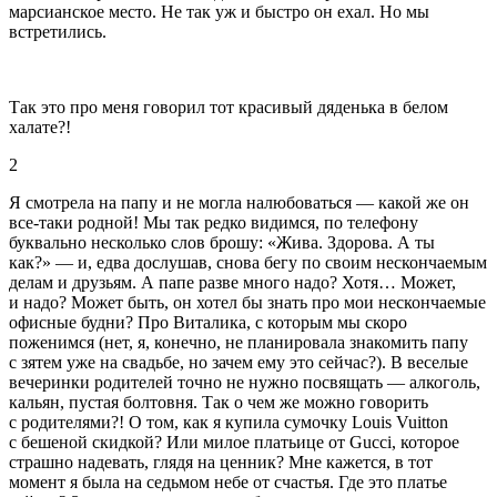
марсианское место. Не так уж и быстро он ехал. Но мы
встретились.
Так это про меня говорил тот красивый дяденька в белом
халате?!
2
Я смотрела на папу и не могла налюбоваться — какой же он
все-таки родной! Мы так редко видимся, по телефону
буквально несколько слов брошу: «Жива. Здорова. А ты
как?» — и, едва дослушав, снова бегу по своим нескончаемым
делам и друзьям. А папе разве много надо? Хотя… Может,
и надо? Может быть, он хотел бы знать про мои нескончаемые
офисные будни? Про Виталика, с которым мы скоро
поженимся (нет, я, конечно, не планировала знакомить папу
с зятем уже на свадьбе, но зачем ему это сейчас?). В веселые
вечеринки родителей точно не нужно посвящать — алкоголь,
кальян, пустая болтовня. Так о чем же можно говорить
с родителями?! О том, как я купила сумочку Louis Vuitton
с бешеной скидкой? Или милое платьице от Gucci, которое
страшно надевать, глядя на ценник? Мне кажется, в тот
момент я была на седьмом небе от счастья. Где это платье