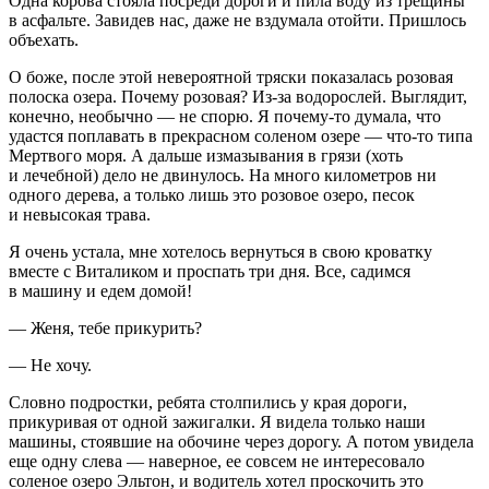
Одна корова стояла посреди дороги и пила воду из трещины
в асфальте. Завидев нас, даже не вздумала отойти. Пришлось
объехать.
О боже, после этой невероятной тряски показалась розовая
полоска озера. Почему розовая? Из-за водорослей. Выглядит,
конечно, необычно — не спорю. Я почему-то думала, что
удастся поплавать в прекрасном соленом озере — что-то типа
Мертвого моря. А дальше измазывания в грязи (хоть
и лечебной) дело не двинулось. На много километров ни
одного дерева, а только лишь это розовое озеро, песок
и невысокая трава.
Я очень устала, мне хотелось вернуться в свою кроватку
вместе с Виталиком и проспать три дня. Все, садимся
в машину и едем домой!
—
Женя, тебе прикурить?
—
Не хочу.
Словно подростки, ребята столпились у края дороги,
прикуривая от одной зажигалки. Я видела только наши
машины, стоявшие на обочине через дорогу. А потом увидела
еще одну слева — наверное, ее совсем не интересовало
соленое озеро Эльтон, и водитель хотел проскочить это