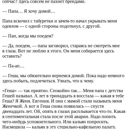
сейчас? Здесь совсем не пахнет брендами.
— Папа… Я хочу домой…
Папа вскочил с табуретки и зачем-то начал укрывать меня
одеялом — с одной стороны подоткнул, с другой.
— Пап, когда мы поедем?
— Да, поедем, — папа заговорил, стараясь не смотреть мне
в глаза. Вот не люблю я этого. Он меня собирается здесь
оставить?
— Па-ап…
— Геша, мы обязательно вернемся домой. Пока надо немного
здесь побыть, подлечиться. Узнать, что к чему.
«Геша» — так приятно. Спокойно так… Меня папа с детства
Гешей называл. А лет в тринадцать я восстала — какая я тебе
Геша? Я Женя. Евгения. И они с мамой стали называть меня
Женечкой. А вот и Геша снова появилась — спустя
двенадцать лет. Ой, опять в глазах расплывается что-то. Какая
я сентиментальная стала после этой аварии. Надо попить
чего-нибудь успокоительного. Или кальян попросить.
Насмешила — кальян в эту стерильно-кафельную палату.