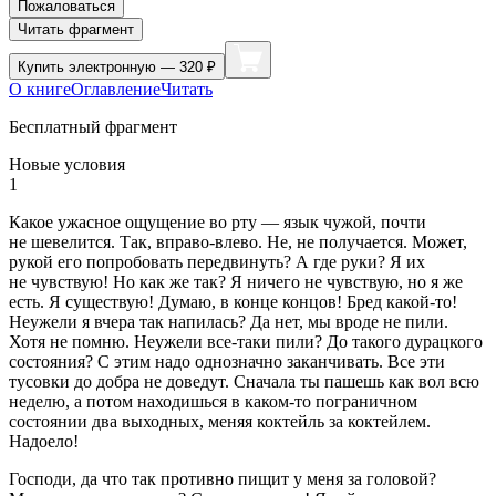
Пожаловаться
Читать фрагмент
Купить
электронную — 320 ₽
О книге
Оглавление
Читать
Бесплатный фрагмент
Новые условия
1
Какое ужасное ощущение во рту — язык чужой, почти
не шевелится. Так, вправо-влево. Не, не получается. Может,
рукой его попробовать передвинуть? А где руки? Я их
не чувствую! Но как же так? Я ничего не чувствую, но я же
есть. Я существую! Думаю, в конце концов! Бред какой-то!
Неужели я вчера так напилась? Да нет, мы вроде не пили.
Хотя не помню. Неужели все-таки пили? До такого дурацкого
состояния? С этим надо однозначно заканчивать. Все эти
тусовки до добра не доведут. Сначала ты пашешь как вол всю
неделю, а потом находишься в каком-то пограничном
состоянии два выходных, меняя коктейль за коктейлем.
Надоело!
Господи, да что так противно пищит у меня за головой?