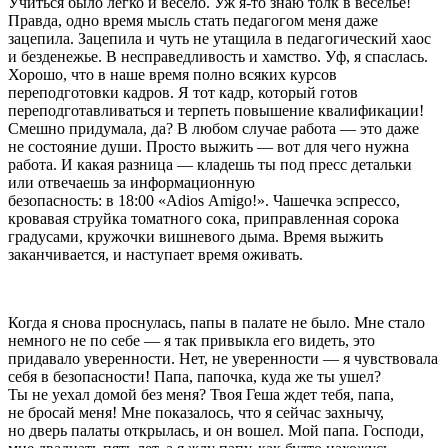
Учиться было легко и весело. Уж я-то знаю толк в веселье!
Правда, одно время мысль стать педагогом меня даже
зацепила. Зацепила и чуть не утащила в педагогический хаос
и безденежье. В несправедливость и хамство. Уф, я спаслась.
Хорошо, что в наше время полно всяких курсов
переподготовки кадров. Я тот кадр, который готов
переподготавливаться и терпеть повышение квалификации!
Смешно придумала, да? В любом случае работа — это даже
не состояние души. Просто выжить — вот для чего нужна
работа. И какая разница — кладешь ты под пресс детальки
или отвечаешь за информационную
безопасность: в 18:00 «Аdios Аmigo!». Чашечка эспрессо,
кровавая струйка томатного сока, приправленная сорока
градусами, кружочки вишневого дыма. Время выжить
заканчивается, и наступает время оживать.
Когда я снова проснулась, папы в палате не было. Мне стало
немного не по себе — я так привыкла его видеть, это
придавало уверенности. Нет, не уверенности — я чувствовала
себя в безопасности! Папа, папочка, куда же ты ушел?
Ты не уехал домой без меня? Твоя Геша ждет тебя, папа,
не бросай меня! Мне показалось, что я сейчас захнычу,
но дверь палаты открылась, и он вошел. Мой папа. Господи,