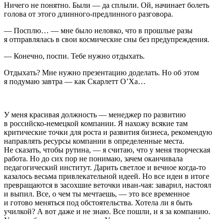
Ничего не понятно. Были — да сплыли. Ой, начинает болеть
голова от этого длинного-предлинного разговора.
— Посплю… — мне было неловко, что в прошлые разы
я отправлялась в свои космические сны без предупреждения.
— Конечно, поспи. Тебе нужно отдыхать.
Отдыхать? Мне нужно презентацию доделать. Но об этом
я подумаю завтра — как Скарлетт О’Ха…
У меня красивая должность — менеджер по развитию
в российско-немецкой компании. Я нахожу всякие там
критические точки для роста и развития бизнеса, рекомендую
направлять ресурсы компании в определенные места.
Не сказать, чтобы рутина, — я считаю, что у меня творческая
работа. Но до сих пор не понимаю, зачем оканчивала
педагогический институт. Дарить светлое и вечное когда-то
казалось весьма привлекательной идеей. Но все идеи в итоге
превращаются в засохшие веточки иван-чая: заварил, настоял
и выпил. Все, о чем ты мечтаешь, — это все временное
и готово меняться под обстоятельства. Хотела ли я быть
училкой? А вот даже и не знаю. Все пошли, и я за компанию.