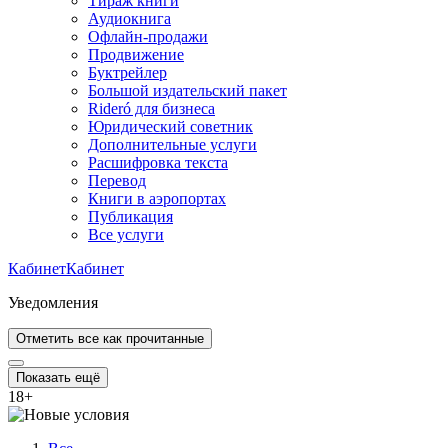
Тираж книги
Аудиокнига
Офлайн-продажи
Продвижение
Буктрейлер
Большой издательский пакет
Rideró для бизнеса
Юридический советник
Дополнительные услуги
Расшифровка текста
Перевод
Книги в аэропортах
Публикация
Все услуги
Кабинет
Кабинет
Уведомления
Отметить все как прочитанные
Показать ещё
18
+