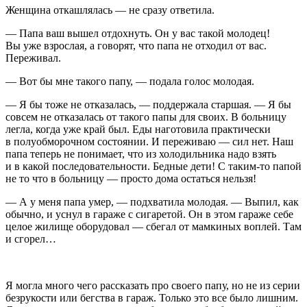
Женщина откашлялась — не сразу ответила.
— Папа ваш вышел отдохнуть. Он у вас такой молодец!
Вы уже взрослая, а говорят, что папа не отходил от вас.
Переживал.
— Вот бы мне такого папу, — подала голос молодая.
— Я бы тоже не отказалась, — поддержала старшая. — Я бы
совсем не отказалась от такого папы для своих. В больницу
легла, когда уже край был. Еды наготовила практически
в полуобморочном состоянии. И переживаю — сил нет. Наш
папа теперь не понимает, что из холодильника надо взять
и в какой последовательности. Бедные дети! С таким-то папой
не то что в больницу — просто дома остаться нельзя!
— А у меня папа умер, — подхватила молодая. — Выпил, как
обычно, и уснул в гараже с сигаретой. Он в этом гараже себе
целое жилище оборудовал — сбегал от мамкиных воплей. Там
и сгорел…
Я могла много чего рассказать про своего папу, но не из серии
безрукости или бегства в гараж. Только это все было лишним.