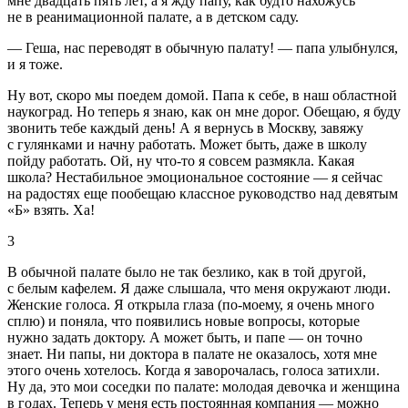
мне двадцать пять лет, а я жду папу, как будто нахожусь
не в реанимационной палате, а в детском саду.
— Геша, нас переводят в обычную палату! — папа улыбнулся,
и я тоже.
Ну вот, скоро мы поедем домой. Папа к себе, в наш областной
наукоград. Но теперь я знаю, как он мне дорог. Обещаю, я буду
звонить тебе каждый день! А я вернусь в Москву, завяжу
с гулянками и начну работать. Может быть, даже в школу
пойду работать. Ой, ну что-то я совсем размякла. Какая
школа? Нестабильное эмоциональное состояние — я сейчас
на радостях еще пообещаю классное руководство над девятым
«Б» взять. Ха!
3
В обычной палате было не так безлико, как в той другой,
с белым кафелем. Я даже слышала, что меня окружают люди.
Женские голоса. Я открыла глаза (по-моему, я очень много
сплю) и поняла, что появились новые вопросы, которые
нужно задать доктору. А может быть, и папе — он точно
знает. Ни папы, ни доктора в палате не оказалось, хотя мне
этого очень хотелось. Когда я заворочалась, голоса затихли.
Ну да, это мои соседки по палате: молодая девочка и женщина
в годах. Теперь у меня есть постоянная компания — можно