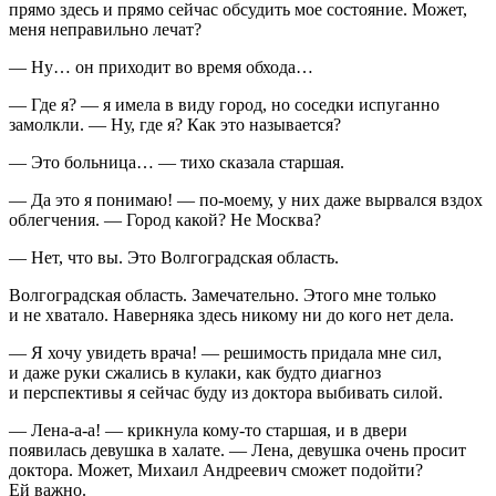
прямо здесь и прямо сейчас обсудить мое состояние. Может,
меня неправильно лечат?
— Ну… он приходит во время обхода…
— Где я? — я имела в виду город, но соседки испуганно
замолкли. — Ну, где я? Как это называется?
— Это больница… — тихо сказала старшая.
— Да это я понимаю! — по-моему, у них даже вырвался вздох
облегчения. — Город какой? Не Москва?
— Нет, что вы. Это Волгоградская область.
Волгоградская область. Замечательно. Этого мне только
и не хватало. Наверняка здесь никому ни до кого нет дела.
— Я хочу увидеть врача! — решимость придала мне сил,
и даже руки сжались в кулаки, как будто диагноз
и перспективы я сейчас буду из доктора выбивать силой.
— Лена-а-а! — крикнула кому-то старшая, и в двери
появилась девушка в халате. — Лена, девушка очень просит
доктора. Может, Михаил Андреевич сможет подойти?
Ей важно.