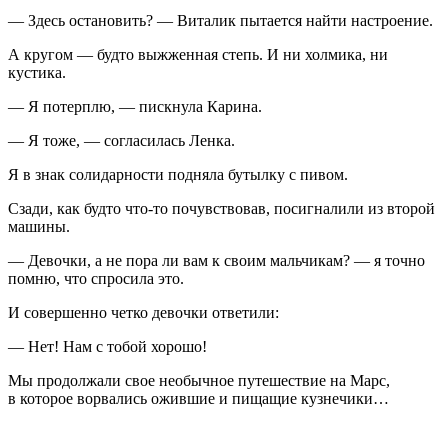
—
Здесь остановить?
—
Виталик пытается найти настроение.
А кругом — будто выжженная степь. И ни холмика, ни
кустика.
—
Я потерплю,
—
пискнула Карина.
—
Я тоже,
—
согласилась Ленка.
Я в знак солидарности подняла бутылку с пивом.
Сзади, как будто что-то почувствовав, посигналили из второй
машины.
—
Девочки, а не пора ли вам к своим мальчикам? — я точно
помню, что спросила это.
И совершенно четко девочки ответили:
—
Нет! Нам с тобой хорошо!
Мы продолжали свое необычное путешествие на Марс,
в которое ворвались ожившие и пищащие кузнечики…