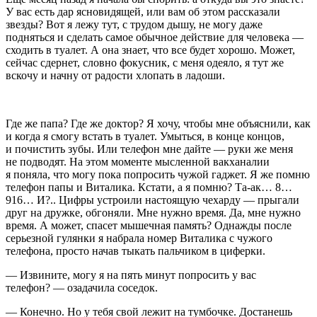
У вас есть дар ясновидящей, или вам об этом рассказали
звезды? Вот я лежу тут, с трудом дышу, не могу даже
подняться и сделать самое обычное действие для человека —
сходить в туалет. А она знает, что все будет хорошо. Может,
сейчас сдернет, словно фокусник, с меня одеяло, я тут же
вскочу и начну от радости хлопать в ладоши.
Где же папа? Где же доктор? Я хочу, чтобы мне объяснили, как
и когда я смогу встать в туалет. Умыться, в конце концов,
и почистить зубы. Или телефон мне дайте — руки же меня
не подводят. На этом моменте мысленной вакханалии
я поняла, что могу пока попросить чужой гаджет. Я же помню
телефон папы и Виталика. Кстати, а я помню? Та-ак… 8…
916… И?.. Цифры устроили настоящую чехарду — прыгали
друг на дружке, обгоняли. Мне нужно время. Да, мне нужно
время. А может, спасет мышечная память? Однажды после
серьезной гулянки я набрала номер Виталика с чужого
телефона, просто начав тыкать пальчиком в циферки.
— Извините, могу я на пять минут попросить у вас
телефон? — озадачила соседок.
— Конечно. Но у тебя свой лежит на тумбочке. Достанешь