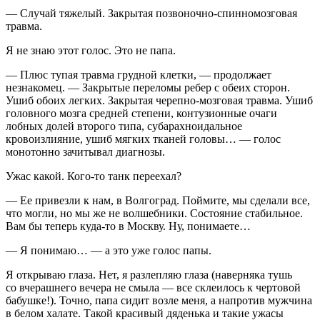
— Случай тяжелый. Закрытая позвоночно-спинномозговая
травма.
Я не знаю этот голос. Это не папа.
— Плюс тупая травма грудной клетки, — продолжает
незнакомец. — Закрытые переломы ребер с обеих сторон.
Ушиб обоих легких. Закрытая черепно-мозговая травма. Ушиб
головного мозга средней степени, контузионные очаги
лобных долей второго типа, субарахноидальное
кровоизлияние, ушиб мягких тканей головы… — голос
монотонно зачитывал диагнозы.
Ужас какой. Кого-то танк переехал?
— Ее привезли к нам, в Волгоград. Поймите, мы сделали все,
что могли, но мы же не волшебники. Состояние стабильное.
Вам бы теперь куда-то в Москву. Ну, понимаете…
— Я понимаю… — а это уже голос папы.
Я открываю глаза. Нет, я разлепляю глаза (наверняка тушь
со вчерашнего вечера не смыла — все склеилось к чертовой
бабушке!). Точно, папа сидит возле меня, а напротив мужчина
в белом халате. Такой красивый дяденька и такие ужасы