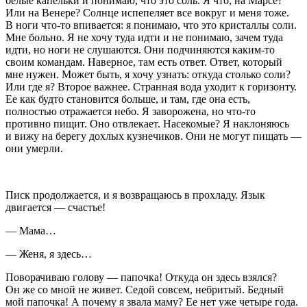
белые капельки и понимаю, что это соль. Я что, на Марсе?
Или на Венере? Солнце испепеляет все вокруг и меня тоже.
В ноги что-то впивается: я понимаю, что это кристаллы соли.
Мне больно. Я не хочу туда идти и не понимаю, зачем туда
идти, но ноги не слушаются. Они подчиняются каким-то
своим командам. Наверное, там есть ответ. Ответ, который
мне нужен. Может быть, я хочу узнать: откуда столько соли?
Или где я? Второе важнее. Странная вода уходит к горизонту.
Ее как будто становится больше, и там, где она есть,
полностью отражается небо. Я заворожена, но что-то
противно пищит. Оно отвлекает. Насекомые? Я наклоняюсь
и вижу на берегу дохлых кузнечиков. Они не могут пищать —
они умерли.
Писк продолжается, и я возвращаюсь в прохладу. Язык
двигается — счастье!
— Мама…
— Женя, я здесь…
Поворачиваю голову — папочка! Откуда он здесь взялся?
Он же со мной не живет. Седой совсем, небритый. Бедный
мой папочка! А почему я звала маму? Ее нет уже четыре года.