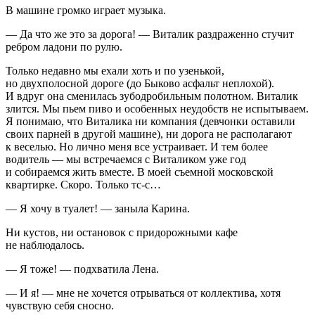
В машине громко играет музыка.
—
Да что же это за дорога! — Виталик раздраженно стучит
ребром ладони по рулю.
Только недавно мы ехали хоть и по узенькой,
но двухполосной дороге (до Быково асфальт неплохой).
И вдруг она сменилась зубодробильным полотном. Виталик
злится. Мы пьем пиво и особенных не­удобств не испытываем.
Я понимаю, что Виталика ни компания (девчонки оставили
своих парней в другой машине), ни дорога не располагают
к веселью. Но лично меня все устраивает. И тем более
водитель
—
мы встречаемся с Виталиком уже год
и собираемся жить вместе. В моей съемной московской
квартирке. Скоро. Только тс-с…
—
Я хочу в туалет! — заныла Карина.
Ни кустов, ни остановок с придорожными кафе
не наблюдалось.
—
Я тоже! — подхватила Лена.
—
И я! — мне не хочется отрываться от коллектива, хотя
чувствую себя сносно.