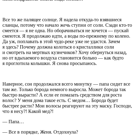
Все то же палящее солнце. Я надела откуда-то взявшиеся
сланцы, потому что начало жечь ступни от соли. Сзади кто-то
смеется — я не одна. Но оборачиваться не хочется — пускай
смеются. Я продолжаю идти, а воды по-прежнему по колено.
Да уж, поплавать в этой чудо-реке уже не удастся. Зачем
я здесь? Почему должна колоться о кристаллики соли
и смотреть на мертвых кузнечиков? Хочу обернуться назад,
но от вдыхаемого воздуха становится больно — как будто
я проглотила колышки. Я снова просыпаюсь.
Наверное, сон продолжался всего минутку — папа сидит все
там же. Только борода немного выросла. Может борода так
быстро вырасти? А если ее помазать средством для роста
волос? У меня дома такое есть. С медом… Борода будет
быстрее расти? Мои волосы реагируют на эту маску. Господи,
что я несу?! Какой мед?!
— Папа…
— Все в порядке, Женя. Отдохнула?