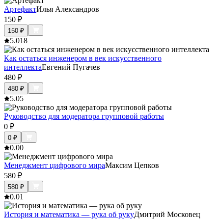
Артефакт
Илья Александров
150
₽
150
₽
5.0
18
Как остаться инженером в век искусственного
интеллекта
Евгений Пугачев
480
₽
480
₽
5.0
5
Руководство для модератора групповой работы
0
₽
0
₽
0.0
0
Менеджмент цифрового мира
Максим Цепков
580
₽
580
₽
0.0
1
История и математика — рука об руку
Дмитрий Московец