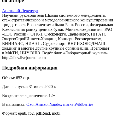
об авторе
Анатолий Левенчук
Научный руководитель Школы системного менеджмента,
стаж стратегического и методологического консультирования
тридцать лет. Его клиентами были Банк России, Федеральная
Комиссия по рынку ценных бумаг, Минэкономразвития, РАО
«ЕЭС России», ОГК-1, Омскэнерго, Дальэнерго, НП АТС,
ЭнергоСтройИнвест-Холдинг, Концерн Росэнергоатом,
ВНИИАЭС, НИАЭП, Судоэкспорт, ВНИИХОЛОДМАШ-
холдинг и многие другие крупные организации. Преподаёт
в МФТИ, НИУ ВШЭ. Ведёт блог «Лабораторный журнал»
http://ailev.livejournal.com
Подробная информация
Объем:
652
стр.
Дата выпуска:
31 июля 2020 г.
Возрастное ограничение:
12
+
В магазинах:
Ozon
Amazon
Yandex market
Wildberries
Формат:
epub, fb2, pdfRead, mobi