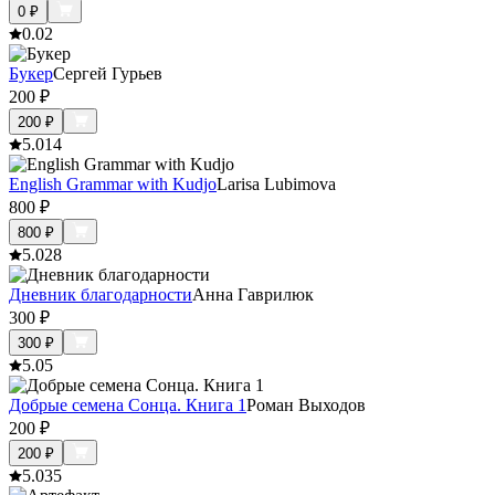
0
₽
0.0
2
Букер
Сергей Гурьев
200
₽
200
₽
5.0
14
English Grammar with Kudjo
Larisa Lubimova
800
₽
800
₽
5.0
28
Дневник благодарности
Анна Гаврилюк
300
₽
300
₽
5.0
5
Добрые семена Сонца. Книга 1
Роман Выходов
200
₽
200
₽
5.0
35