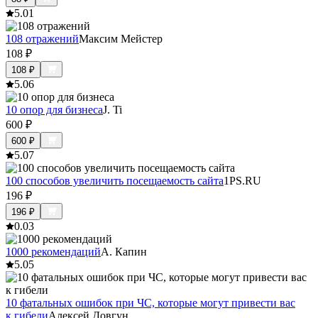
5.0
1
108 отражений
Максим Мейстер
108
₽
108
₽
5.0
6
10 опор для бизнеса
J. Ti
600
₽
600
₽
5.0
7
100 способов увеличить посещаемость сайта
1PS.RU
196
₽
196
₽
0.0
3
1000 рекомендаций
А. Капин
5.0
5
10 фатальных ошибок при ЧС, которые могут привести вас
к гибели
Алексей Довгун