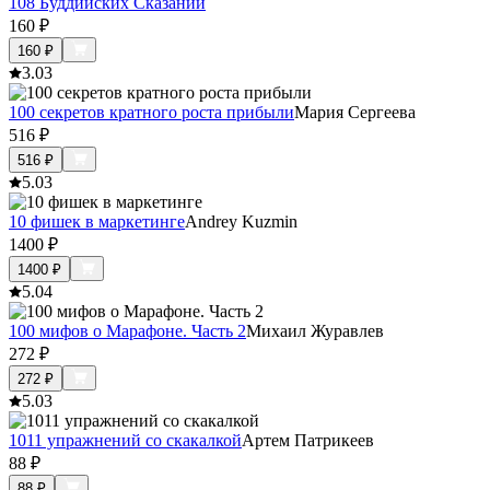
108 Буддийских Сказаний
160
₽
160
₽
3.0
3
100 секретов кратного роста прибыли
Мария Сергеева
516
₽
516
₽
5.0
3
10 фишек в маркетинге
Andrey Kuzmin
1400
₽
1400
₽
5.0
4
100 мифов о Марафоне. Часть 2
Михаил Журавлев
272
₽
272
₽
5.0
3
1011 упражнений со скакалкой
Артем Патрикеев
88
₽
88
₽