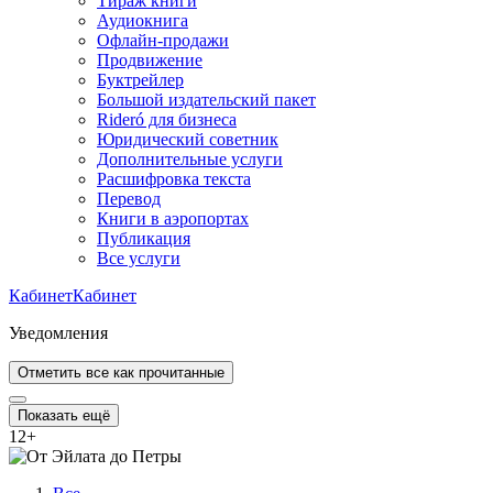
Тираж книги
Аудиокнига
Офлайн-продажи
Продвижение
Буктрейлер
Большой издательский пакет
Rideró для бизнеса
Юридический советник
Дополнительные услуги
Расшифровка текста
Перевод
Книги в аэропортах
Публикация
Все услуги
Кабинет
Кабинет
Уведомления
Отметить все как прочитанные
Показать ещё
12
+