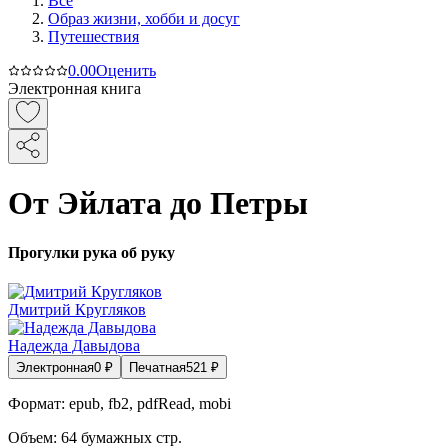
Все
Образ жизни, хобби и досуг
Путешествия
0.0
0
Оценить
Электронная книга
От Эйлата до Петры
Прогулки рука об руку
Дмитрий Кругляков
Надежда Давыдова
Электронная
0
₽
Печатная
521
₽
Формат:
epub, fb2, pdfRead, mobi
Объем:
64
бумажных стр.