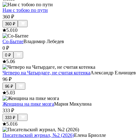
Нам с тобою по пути
360
₽
360
₽
5.0
10
Со-Бытие
Владимир Лебедев
0
₽
0
₽
5.0
6
Четверо на Чатырдаге, не считая котенка
Александр Ельчищев
96
₽
96
₽
5.0
3
Женщина на пике мозга
Мария Микулина
333
₽
333
₽
5.0
16
Писательский журнал, №2 (2026)
Елена Бриолле