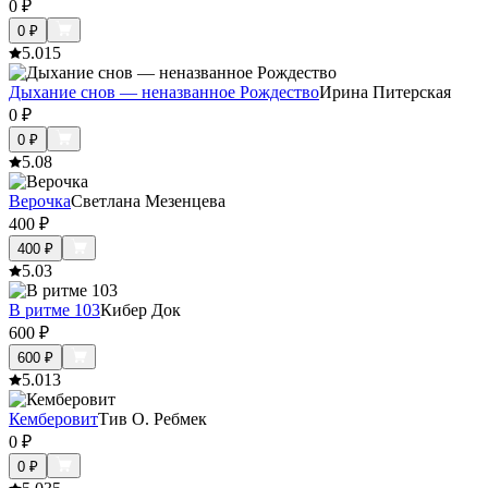
0
₽
0
₽
5.0
15
Дыхание снов — неназванное Рождество
Ирина Питерская
0
₽
0
₽
5.0
8
Верочка
Светлана Мезенцева
400
₽
400
₽
5.0
3
В ритме 103
Кибер Док
600
₽
600
₽
5.0
13
Кемберовит
Тив О. Ребмек
0
₽
0
₽