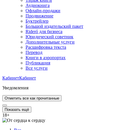
Тираж книги
Аудиокнига
Офлайн-продажи
Продвижение
Буктрейлер
Большой издательский пакет
Rideró для бизнеса
Юридический советник
Дополнительные услуги
Расшифровка текста
Перевод
Книги в аэропортах
Публикация
Все услуги
Кабинет
Кабинет
Уведомления
Отметить все как прочитанные
Показать ещё
18
+