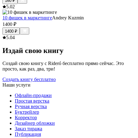
160
₽
5.0
2
10 фишек в маркетинге
Andrey Kuzmin
1400
₽
1400
₽
5.0
4
Издай свою книгу
Создай свою книгу с Rideró бесплатно прямо сейчас. Это
просто, как раз, два, три!
Создать книгу бесплатно
Наши услуги
Офлайн-продажи
Простая верстка
Ручная верстка
Буктрейлер
Корректор
Дизайнер обложки
Заказ тиража
Публикация