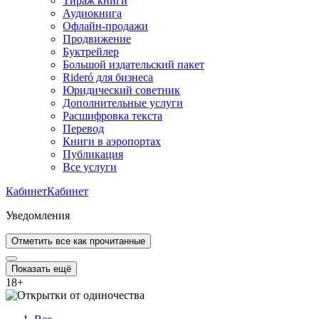
Тираж книги
Аудиокнига
Офлайн-продажи
Продвижение
Буктрейлер
Большой издательский пакет
Rideró для бизнеса
Юридический советник
Дополнительные услуги
Расшифровка текста
Перевод
Книги в аэропортах
Публикация
Все услуги
Кабинет
Кабинет
Уведомления
Отметить все как прочитанные
Показать ещё
18
+