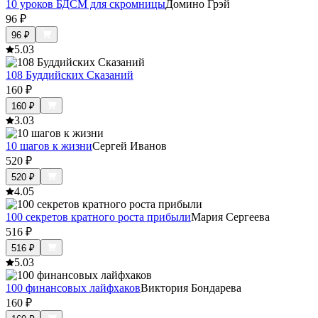
10 уроков БДСМ для скромницы
Домино Грэй
96
₽
96
₽
5.0
3
108 Буддийских Сказаний
160
₽
160
₽
3.0
3
10 шагов к жизни
Сергей Иванов
520
₽
520
₽
4.0
5
100 секретов кратного роста прибыли
Мария Сергеева
516
₽
516
₽
5.0
3
100 финансовых лайфхаков
Виктория Бондарева
160
₽