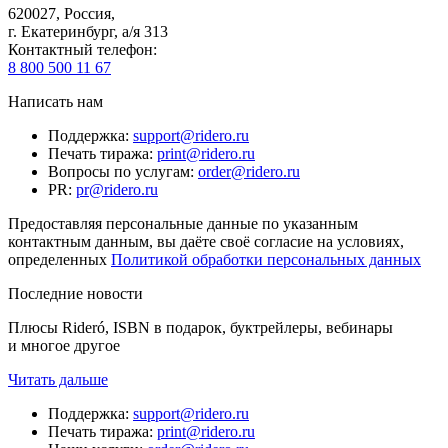
620027
,
Россия
,
г. Екатеринбург, а/я 313
Контактный телефон
:
8 800 500 11 67
Написать нам
Поддержка
:
support@ridero.ru
Печать тиража
:
print@ridero.ru
Вопросы по услугам
:
order@ridero.ru
PR
:
pr@ridero.ru
Предоставляя персональные данные по указанным
контактным данным, вы даёте своё согласие на условиях,
определенных
Политикой обработки персональных данных
Последние новости
Плюсы Rideró, ISBN в подарок, буктрейлеры, вебинары
и многое другое
Читать дальше
Поддержка
:
support@ridero.ru
Печать тиража
:
print@ridero.ru