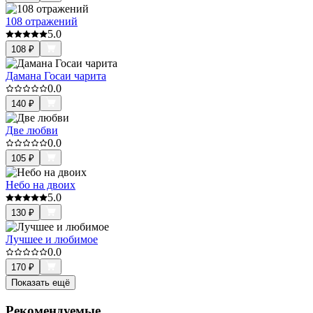
108 отражений
5.0
108
₽
Дамана Госаи чарита
0.0
140
₽
Две любви
0.0
105
₽
Небо на двоих
5.0
130
₽
Лучшее и любимое
0.0
170
₽
Показать ещё
Рекомендуемые