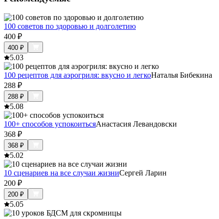
100 советов по здоровью и долголетию
400
₽
400
₽
5.0
3
100 рецептов для аэрогриля: вкусно и легко
Наталья Бибекина
288
₽
288
₽
5.0
8
100+ способов успокоиться
Анастасия Левандовски
368
₽
368
₽
5.0
2
10 сценариев на все случаи жизни
Сергей Ларин
200
₽
200
₽
5.0
5