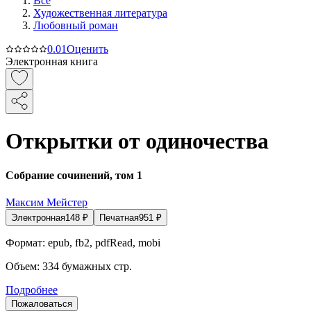
Все
Художественная литература
Любовный роман
0.0
1
Оценить
Электронная книга
Открытки от одиночества
Собрание сочинений, том 1
Максим Мейстер
Электронная
148
₽
Печатная
951
₽
Формат:
epub, fb2, pdfRead, mobi
Объем:
334
бумажных стр.
Подробнее
Пожаловаться