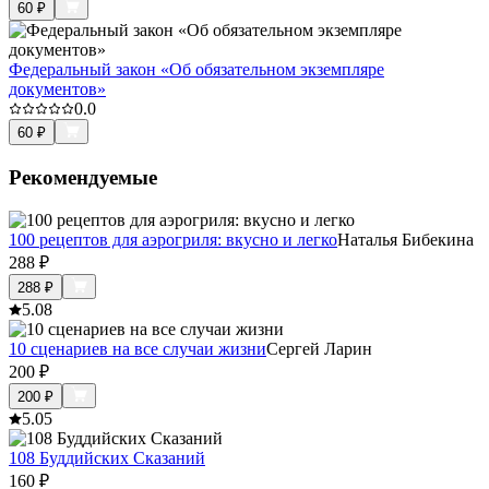
60
₽
Федеральный закон «Об обязательном экземпляре
документов»
0.0
60
₽
Рекомендуемые
100 рецептов для аэрогриля: вкусно и легко
Наталья Бибекина
288
₽
288
₽
5.0
8
10 сценариев на все случаи жизни
Сергей Ларин
200
₽
200
₽
5.0
5
108 Буддийских Сказаний
160
₽