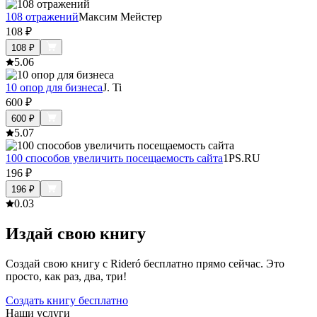
108 отражений
Максим Мейстер
108
₽
108
₽
5.0
6
10 опор для бизнеса
J. Ti
600
₽
600
₽
5.0
7
100 способов увеличить посещаемость сайта
1PS.RU
196
₽
196
₽
0.0
3
Издай свою книгу
Создай свою книгу с Rideró бесплатно прямо сейчас. Это
просто, как раз, два, три!
Создать книгу бесплатно
Наши услуги