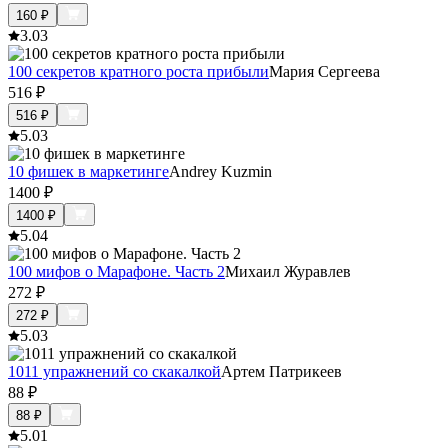
160
₽
3.0
3
100 секретов кратного роста прибыли
Мария Сергеева
516
₽
516
₽
5.0
3
10 фишек в маркетинге
Andrey Kuzmin
1400
₽
1400
₽
5.0
4
100 мифов о Марафоне. Часть 2
Михаил Журавлев
272
₽
272
₽
5.0
3
1011 упражнений со скакалкой
Артем Патрикеев
88
₽
88
₽
5.0
1