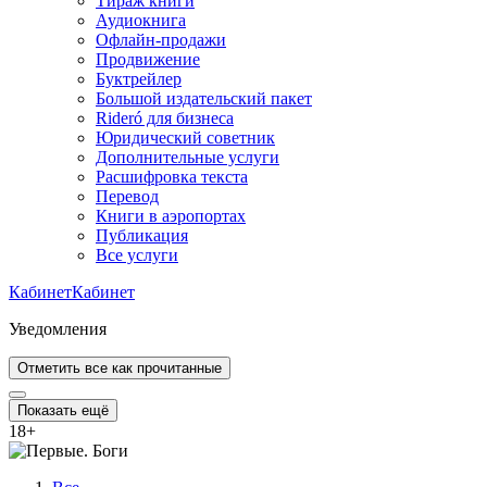
Тираж книги
Аудиокнига
Офлайн-продажи
Продвижение
Буктрейлер
Большой издательский пакет
Rideró для бизнеса
Юридический советник
Дополнительные услуги
Расшифровка текста
Перевод
Книги в аэропортах
Публикация
Все услуги
Кабинет
Кабинет
Уведомления
Отметить все как прочитанные
Показать ещё
18
+