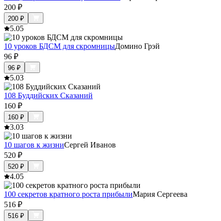
200
₽
200
₽
5.0
5
10 уроков БДСМ для скромницы
Домино Грэй
96
₽
96
₽
5.0
3
108 Буддийских Сказаний
160
₽
160
₽
3.0
3
10 шагов к жизни
Сергей Иванов
520
₽
520
₽
4.0
5
100 секретов кратного роста прибыли
Мария Сергеева
516
₽
516
₽