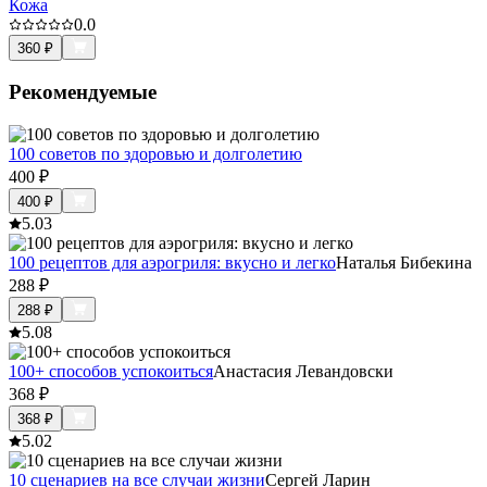
Кожа
0.0
360
₽
Рекомендуемые
100 советов по здоровью и долголетию
400
₽
400
₽
5.0
3
100 рецептов для аэрогриля: вкусно и легко
Наталья Бибекина
288
₽
288
₽
5.0
8
100+ способов успокоиться
Анастасия Левандовски
368
₽
368
₽
5.0
2
10 сценариев на все случаи жизни
Сергей Ларин