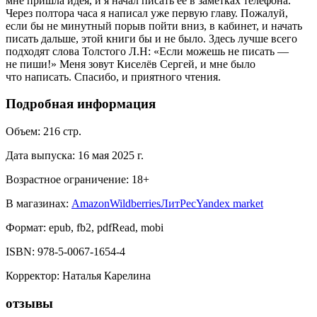
мне пришла идея, и я начал писать её в заметках телефона.
Через полтора часа я написал уже первую главу. Пожалуй,
если бы не минутный порыв пойти вниз, в кабинет, и начать
писать дальше, этой книги бы и не было. Здесь лучше всего
подходят слова Толстого Л.Н: «Если можешь не писать —
не пиши!» Меня зовут Киселёв Сергей, и мне было
что написать. Спасибо, и приятного чтения.
Подробная информация
Объем:
216
стр.
Дата выпуска:
16 мая 2025 г.
Возрастное ограничение:
18
+
В магазинах:
Amazon
Wildberries
ЛитРес
Yandex market
Формат:
epub, fb2, pdfRead, mobi
ISBN:
978-5-0067-1654-4
Корректор
:
Наталья Карелина
отзывы