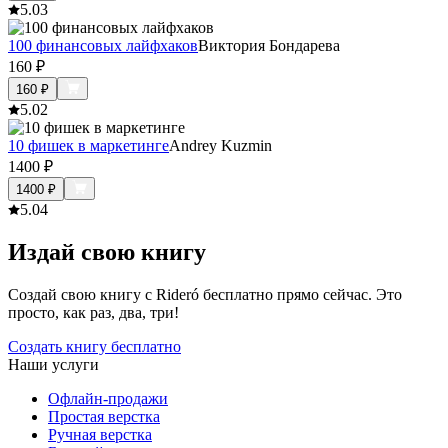
5.0
3
100 финансовых лайфхаков
Виктория Бондарева
160
₽
160
₽
5.0
2
10 фишек в маркетинге
Andrey Kuzmin
1400
₽
1400
₽
5.0
4
Издай свою книгу
Создай свою книгу с Rideró бесплатно прямо сейчас. Это
просто, как раз, два, три!
Создать книгу бесплатно
Наши услуги
Офлайн-продажи
Простая верстка
Ручная верстка