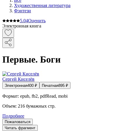
Все
Художественная литература
Фэнтези
5.0
4
Оценить
Электронная книга
Первые. Боги
Сергей Киселёв
Электронная
400
₽
Печатная
895
₽
Формат:
epub, fb2, pdfRead, mobi
Объем:
216
бумажных стр.
Подробнее
Пожаловаться
Читать фрагмент