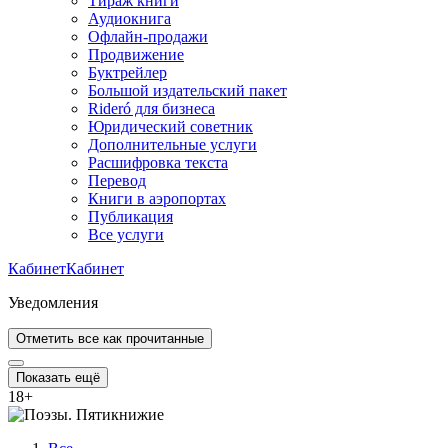
Тираж книги
Аудиокнига
Офлайн-продажи
Продвижение
Буктрейлер
Большой издательский пакет
Rideró для бизнеса
Юридический советник
Дополнительные услуги
Расшифровка текста
Перевод
Книги в аэропортах
Публикация
Все услуги
Кабинет
Кабинет
Уведомления
Отметить все как прочитанные
Показать ещё
18
+