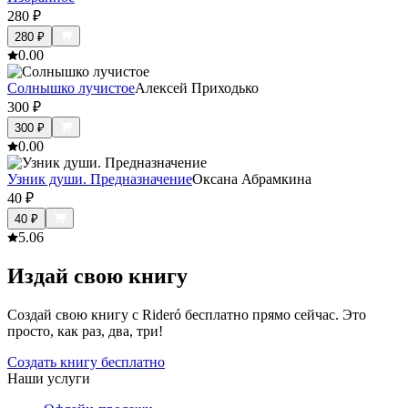
280
₽
280
₽
0.0
0
Солнышко лучистое
Алексей Приходько
300
₽
300
₽
0.0
0
Узник души. Предназначение
Оксана Абрамкина
40
₽
40
₽
5.0
6
Издай свою книгу
Создай свою книгу с Rideró бесплатно прямо сейчас. Это
просто, как раз, два, три!
Создать книгу бесплатно
Наши услуги