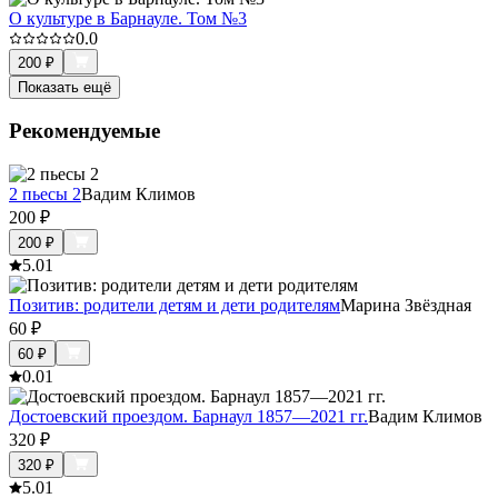
О культуре в Барнауле. Том №3
0.0
200
₽
Показать ещё
Рекомендуемые
2 пьесы 2
Вадим Климов
200
₽
200
₽
5.0
1
Позитив: родители детям и дети родителям
Марина Звёздная
60
₽
60
₽
0.0
1
Достоевский проездом. Барнаул 1857—2021 гг.
Вадим Климов
320
₽
320
₽
5.0
1