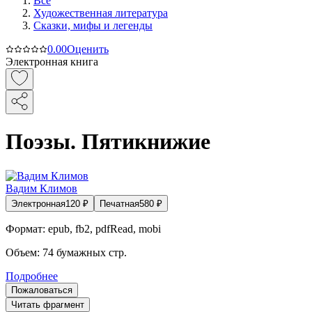
Все
Художественная литература
Сказки, мифы и легенды
0.0
0
Оценить
Электронная книга
Поэзы. Пятикнижие
Вадим Климов
Электронная
120
₽
Печатная
580
₽
Формат:
epub, fb2, pdfRead, mobi
Объем:
74
бумажных стр.
Подробнее
Пожаловаться
Читать фрагмент