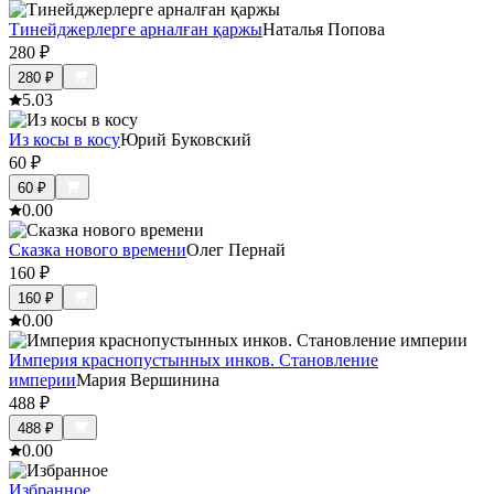
Тинейджерлерге арналған қаржы
Наталья Попова
280
₽
280
₽
5.0
3
Из косы в косу
Юрий Буковский
60
₽
60
₽
0.0
0
Сказка нового времени
Олег Пернай
160
₽
160
₽
0.0
0
Империя краснопустынных инков. Становление
империи
Мария Вершинина
488
₽
488
₽
0.0
0
Избранное