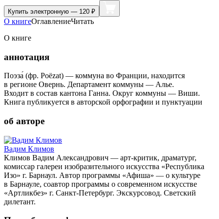
Купить
электронную — 120 ₽
О книге
Оглавление
Читать
О книге
аннотация
Поэза́ (фр. Poëzat) — коммуна во Франции, находится
в регионе Овернь. Департамент коммуны — Алье.
Входит в состав кантона Ганна. Округ коммуны — Виши.
Книга публикуется в авторской орфографии и пунктуации
об авторе
Вадим Климов
Климов Вадим Александрович — арт-критик, драматург,
комиссар галереи изобразительного искусства «Республика
Изо» г. Барнаул. Автор программы «Афиша» — о культуре
в Барнауле, соавтор программы о современном искусстве
«Артликбез» г. Санкт-Петербург. Экскурсовод. Светский
дилетант.