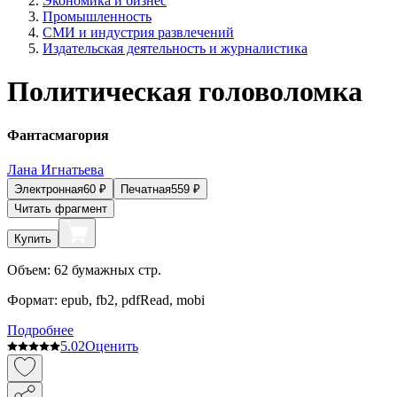
Экономика и бизнес
Промышленность
СМИ и индустрия развлечений
Издательская деятельность и журналистика
Политическая головоломка
Фантасмагория
Лана Игнатьева
Электронная
60
₽
Печатная
559
₽
Читать фрагмент
Купить
Объем:
62
бумажных стр.
Формат:
epub, fb2, pdfRead, mobi
Подробнее
5.0
2
Оценить