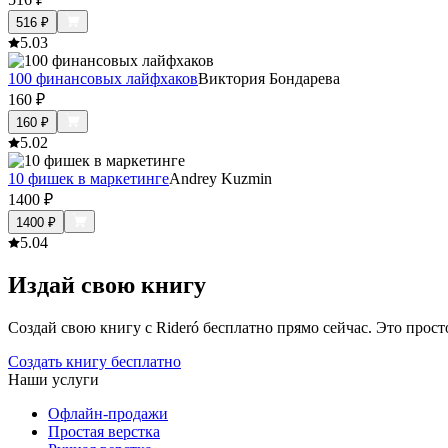
516
₽
5.0
3
100 финансовых лайфхаков
Виктория Бондарева
160
₽
160
₽
5.0
2
10 фишек в маркетинге
Andrey Kuzmin
1400
₽
1400
₽
5.0
4
Издай свою книгу
Создай свою книгу с Rideró бесплатно прямо сейчас. Это просто,
Создать книгу бесплатно
Наши услуги
Офлайн-продажи
Простая верстка