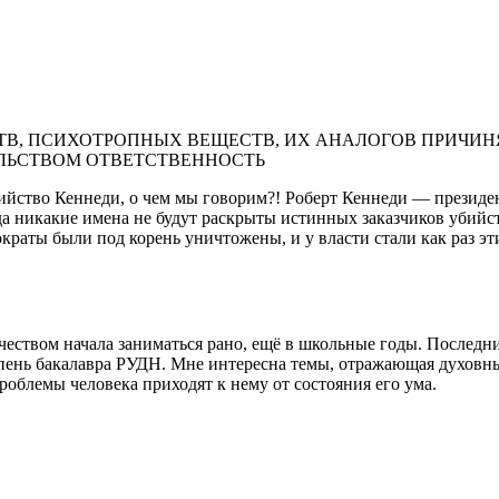
В, ПСИХОТРОПНЫХ ВЕЩЕСТВ, ИХ АНАЛОГОВ ПРИЧИНЯ
ЛЬСТВОМ ОТВЕТСТВЕННОСТЬ
бийство Кеннеди, о чем мы говорим?! Роберт Кеннеди — президе
огда никакие имена не будут раскрыты истинных заказчиков убий
раты были под корень уничтожены, и у власти стали как раз эт
еством начала заниматься рано, ещё в школьные годы. Последни
епень бакалавра РУДН. Мне интересна темы, отражающая духовн
проблемы человека приходят к нему от состояния его ума.