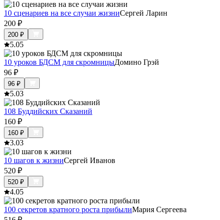
10 сценариев на все случаи жизни
Сергей Ларин
200
₽
200
₽
5.0
5
10 уроков БДСМ для скромницы
Домино Грэй
96
₽
96
₽
5.0
3
108 Буддийских Сказаний
160
₽
160
₽
3.0
3
10 шагов к жизни
Сергей Иванов
520
₽
520
₽
4.0
5
100 секретов кратного роста прибыли
Мария Сергеева
516
₽