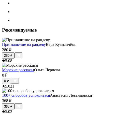
Рекомендуемые
Приглашение на рандеву
Вера Кузьмичёва
280
₽
280
₽
5.0
8
Морские рассказы
Ольга Чернова
0
₽
0
₽
5.0
21
100+ способов успокоиться
Анастасия Левандовски
368
₽
368
₽
5.0
2