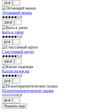
24
₽
Летающий монах
5.0
100
₽
Быть в дзене
5.0
60
₽
Счастливый круиз
5.0
100
₽
Капли надежды
5.0
24
₽
Психотерапевтические сказки
0.0
96
₽
Показать ещё