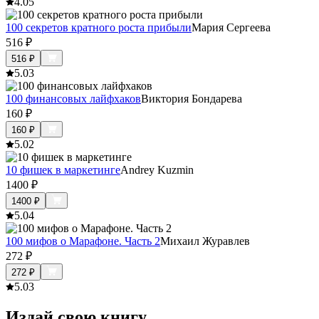
4.0
5
100 секретов кратного роста прибыли
Мария Сергеева
516
₽
516
₽
5.0
3
100 финансовых лайфхаков
Виктория Бондарева
160
₽
160
₽
5.0
2
10 фишек в маркетинге
Andrey Kuzmin
1400
₽
1400
₽
5.0
4
100 мифов о Марафоне. Часть 2
Михаил Журавлев
272
₽
272
₽
5.0
3
Издай свою книгу