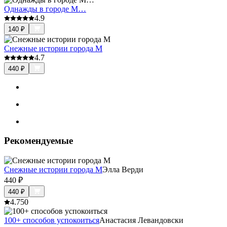
Однажды в городе М…
4.9
140
₽
Снежные истории города М
4.7
440
₽
Рекомендуемые
Снежные истории города М
Элла Верди
440
₽
440
₽
4.7
50
100+ способов успокоиться
Анастасия Левандовски