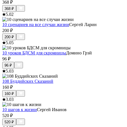
368
₽
368
₽
5.0
2
10 сценариев на все случаи жизни
Сергей Ларин
200
₽
200
₽
5.0
5
10 уроков БДСМ для скромницы
Домино Грэй
96
₽
96
₽
5.0
3
108 Буддийских Сказаний
160
₽
160
₽
3.0
3
10 шагов к жизни
Сергей Иванов
520
₽
520
₽