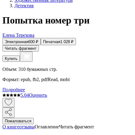
Художественная литература
Детектив
Попытка номер три
Елена Терехова
Электронная
600
₽
Печатная
1 028
₽
Читать фрагмент
Купить
Объем:
310
бумажных стр.
Формат:
epub, fb2, pdfRead, mobi
Подробнее
5.0
4
Оценить
Пожаловаться
О книге
отзывы
Оглавление
Читать фрагмент