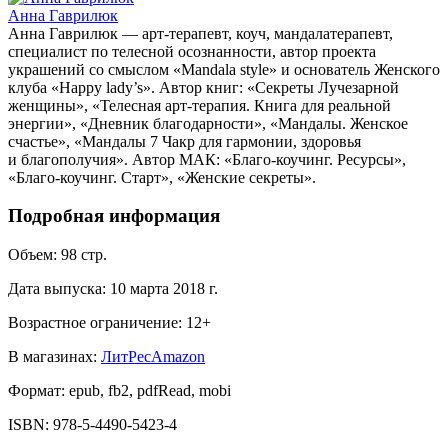
Анна Гаврилюк
Анна Гаврилюк — арт-терапевт, коуч, мандалатерапевт,
специалист по телесной осознанности, автор проекта
украшений со смыслом «Mandala style» и основатель Женского
клуба «Happy lady’s». Автор книг: «Секреты Лучезарной
женщины», «Телесная арт-терапия. Книга для реальной
энергии», «Дневник благодарности», «Мандалы. Женское
счастье», «Мандалы 7 Чакр для гармонии, здоровья
и благополучия». Автор МАК: «Благо-коучинг. Ресурсы»,
«Благо-коучинг. Старт», «Женские секреты».
Подробная информация
Объем:
98
стр.
Дата выпуска:
10 марта 2018 г.
Возрастное ограничение:
12
+
В магазинах:
ЛитРес
Amazon
Формат:
epub, fb2, pdfRead, mobi
ISBN:
978-5-4490-5423-4