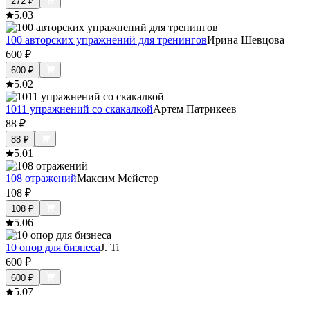
272
₽
5.0
3
100 авторских упражнений для тренингов
Ирина Шевцова
600
₽
600
₽
5.0
2
1011 упражнений со скакалкой
Артем Патрикеев
88
₽
88
₽
5.0
1
108 отражений
Максим Мейстер
108
₽
108
₽
5.0
6
10 опор для бизнеса
J. Ti
600
₽
600
₽
5.0
7