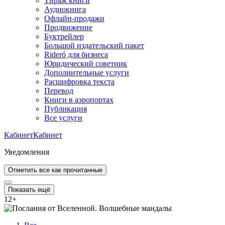
Тираж книги
Аудиокнига
Офлайн-продажи
Продвижение
Буктрейлер
Большой издательский пакет
Rideró для бизнеса
Юридический советник
Дополнительные услуги
Расшифровка текста
Перевод
Книги в аэропортах
Публикация
Все услуги
Кабинет
Кабинет
Уведомления
Отметить все как прочитанные
Показать ещё
12
+