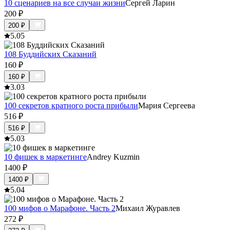
10 сценариев на все случаи жизни
Сергей Ларин
200
₽
200
₽
5.0
5
108 Буддийских Сказаний
160
₽
160
₽
3.0
3
100 секретов кратного роста прибыли
Мария Сергеева
516
₽
516
₽
5.0
3
10 фишек в маркетинге
Andrey Kuzmin
1400
₽
1400
₽
5.0
4
100 мифов о Марафоне. Часть 2
Михаил Журавлев
272
₽