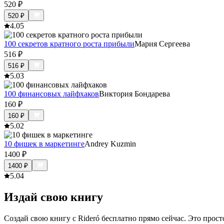
520
₽
520
₽
4.0
5
100 секретов кратного роста прибыли
Мария Сергеева
516
₽
516
₽
5.0
3
100 финансовых лайфхаков
Виктория Бондарева
160
₽
160
₽
5.0
2
10 фишек в маркетинге
Andrey Kuzmin
1400
₽
1400
₽
5.0
4
Издай свою книгу
Создай свою книгу с Rideró бесплатно прямо сейчас. Это просто,