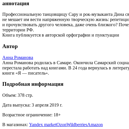
аннотация
Профессиональную танцовщицу Сару и рок-музыканта Дина св
не мешает им вести напряженную творческую жизнь: репетиции
и прочувствовать другого человека, даже очень близкого? Поче
территории РФ.
Книга публикуется в авторской орфографии и пунктуации
Автор
Анна Романова
Анна Романова родилась в Самаре. Окончила Самарский социал
перестала работать над книгами. В 24 года вернулась в литер
книги «Я — писатель».
Подробная информация
Объем:
378
стр.
Дата выпуска:
3 апреля 2019 г.
Возрастное ограничение:
18
+
В магазинах:
Yandex market
Ozon
Wildberries
Amazon