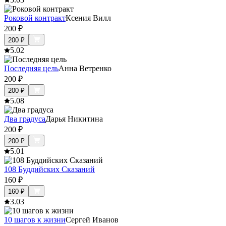
Роковой контракт
Ксения Вилл
200
₽
200
₽
5.0
2
Последняя цель
Анна Ветренко
200
₽
200
₽
5.0
8
Два градуса
Дарья Никитина
200
₽
200
₽
5.0
1
108 Буддийских Сказаний
160
₽
160
₽
3.0
3
10 шагов к жизни
Сергей Иванов