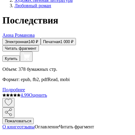
Художественная литература
Любовный роман
Последствия
Анна Романова
Электронная
140
₽
Печатная
1 000
₽
Читать фрагмент
Купить
Объем:
378
бумажных стр.
Формат:
epub, fb2, pdfRead, mobi
Подробнее
4.9
9
Оценить
Пожаловаться
О книге
отзывы
Оглавление
Читать фрагмент