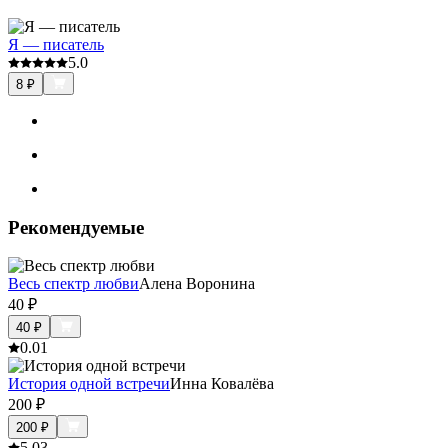
Я — писатель
5.0
8
₽
Рекомендуемые
Весь спектр любви
Алена Воронина
40
₽
40
₽
0.0
1
История одной встречи
Инна Ковалёва
200
₽
200
₽
5.0
3