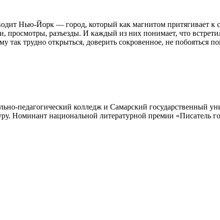
одит Нью-Йорк — город, который как магнитом притягивает к 
, просмотры, разъезды. И каждый из них понимает, что встрет
му так трудно открыться, доверить сокровенное, не побояться п
ьно-педагогический колледж и Самарский государственный униве
атуру. Номинант национальной литературной премии «Писатель г