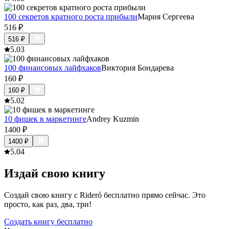
100 секретов кратного роста прибыли
Мария Сергеева
516
₽
516
₽
5.0
3
100 финансовых лайфхаков
Виктория Бондарева
160
₽
160
₽
5.0
2
10 фишек в маркетинге
Andrey Kuzmin
1400
₽
1400
₽
5.0
4
Издай свою книгу
Создай свою книгу с Rideró бесплатно прямо сейчас. Это
просто, как раз, два, три!
Создать книгу бесплатно