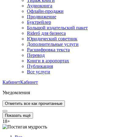
Тираж книги
Аудиокнига
Офлайн-продажи
Продвижение
Буктрейлер
Большой издательский пакет
Rideró для бизнеса
Юридический советник
Дополнительные услуги
Расшифровка текста
Перевод
Книги в аэропортах
Публикация
Все услуги
Кабинет
Кабинет
Уведомления
Отметить все как прочитанные
Показать ещё
18
+