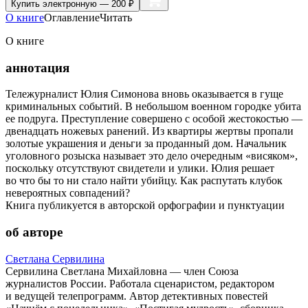
Купить
электронную — 200 ₽
О книге
Оглавление
Читать
О книге
аннотация
Тележурналист Юлия Симонова вновь оказывается в гуще
криминальных событий. В небольшом военном городке убита
ее подруга. Преступление совершено с особой жестокостью —
двенадцать ножевых ранений. Из квартиры жертвы пропали
золотые украшения и деньги за проданный дом. Начальник
уголовного розыска называет это дело очередным «висяком»,
поскольку отсутствуют свидетели и улики. Юлия решает
во что бы то ни стало найти убийцу. Как распутать клубок
невероятных совпадений?
Книга публикуется в авторской орфографии и пунктуации
об авторе
Светлана Сервилина
Сервилина Светлана Михайловна — член Союза
журналистов России. Работала сценаристом, редактором
и ведущей телепрограмм. Автор детективных повестей