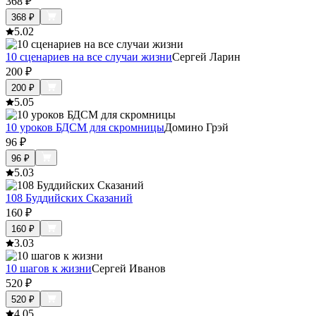
368
₽
368
₽
5.0
2
10 сценариев на все случаи жизни
Сергей Ларин
200
₽
200
₽
5.0
5
10 уроков БДСМ для скромницы
Домино Грэй
96
₽
96
₽
5.0
3
108 Буддийских Сказаний
160
₽
160
₽
3.0
3
10 шагов к жизни
Сергей Иванов
520
₽
520
₽
4.0
5