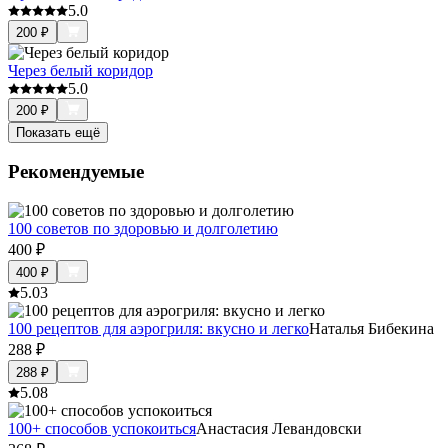
5.0
200
₽
Через белый коридор
5.0
200
₽
Показать ещё
Рекомендуемые
100 советов по здоровью и долголетию
400
₽
400
₽
5.0
3
100 рецептов для аэрогриля: вкусно и легко
Наталья Бибекина
288
₽
288
₽
5.0
8
100+ способов успокоиться
Анастасия Левандовски