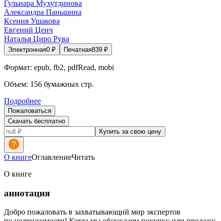
Гульнара Мухутдинова
Александра Паньшина
Ксения Ушакова
Евгений Ценч
Наталья Циро Рува
Электронная
0
₽
Печатная
839
₽
Формат:
epub, fb2, pdfRead, mobi
Объем:
156
бумажных стр.
Подробнее
Пожаловаться
Скачать бесплатно
Купить за свою цену
О книге
Оглавление
Читать
О книге
аннотация
Добро пожаловать в захватывающий мир экспертов
по недвижимости! Когда мы обсуждаем покупку или продажу