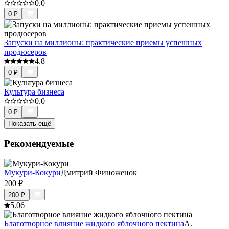
0.0
0
₽
Запуски на миллионы: практические приемы успешных
продюсеров
4.8
0
₽
Культура бизнеса
0.0
0
₽
Показать ещё
Рекомендуемые
Мукури-Кокури
Дмитрий Финоженок
200
₽
200
₽
5.0
6
Благотворное влияние жидкого яблочного пектина
А.