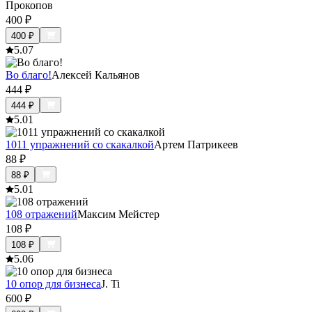
Прокопов
400
₽
400
₽
5.0
7
Во благо!
Алексей Кальянов
444
₽
444
₽
5.0
1
1011 упражнений со скакалкой
Артем Патрикеев
88
₽
88
₽
5.0
1
108 отражений
Максим Мейстер
108
₽
108
₽
5.0
6
10 опор для бизнеса
J. Ti
600
₽