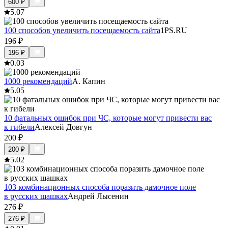
600
₽
5.0
7
100 способов увеличить посещаемость сайта
1PS.RU
196
₽
196
₽
0.0
3
1000 рекомендаций
А. Капин
5.0
5
10 фатальных ошибок при ЧС, которые могут привести вас
к гибели
Алексей Довгун
200
₽
200
₽
5.0
2
103 комбинационных способа поразить дамочное поле
в русских шашках
Андрей Лысенин
276
₽
276
₽