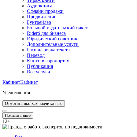
Тираж книги
Аудиокнига
Офлайн-продажи
Продвижение
Буктрейлер
Большой издательский пакет
Rideró для бизнеса
Юридический советник
Дополнительные услуги
Расшифровка текста
Перевод
Книги в аэропортах
Публикация
Все услуги
Кабинет
Кабинет
Уведомления
Отметить все как прочитанные
Показать ещё
12
+