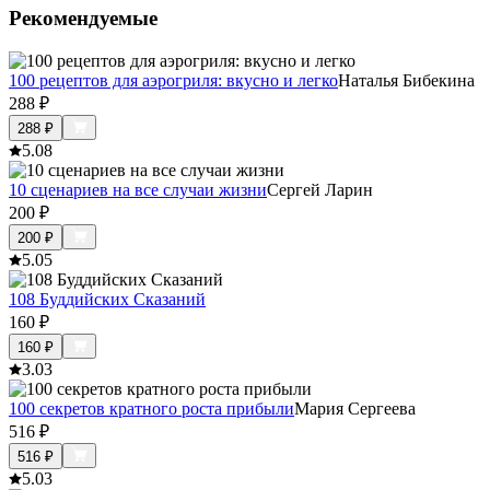
Рекомендуемые
100 рецептов для аэрогриля: вкусно и легко
Наталья Бибекина
288
₽
288
₽
5.0
8
10 сценариев на все случаи жизни
Сергей Ларин
200
₽
200
₽
5.0
5
108 Буддийских Сказаний
160
₽
160
₽
3.0
3
100 секретов кратного роста прибыли
Мария Сергеева
516
₽
516
₽
5.0
3