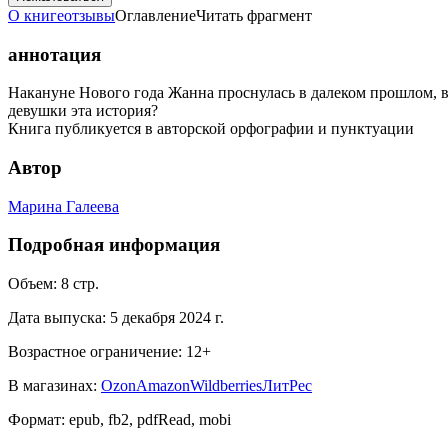
О книге
отзывы
Оглавление
Читать фрагмент
аннотация
Накануне Нового года Жанна проснулась в далеком прошлом, в 
девушки эта история?
Книга публикуется в авторской орфографии и пунктуации
Автор
Марина Галеева
Подробная информация
Объем:
8
стр.
Дата выпуска:
5 декабря 2024 г.
Возрастное ограничение:
12
+
В магазинах:
Ozon
Amazon
Wildberries
ЛитРес
Формат:
epub, fb2, pdfRead, mobi