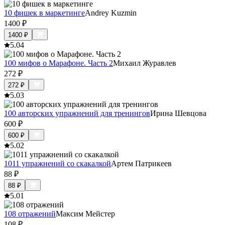
10 фишек в маркетинге
Andrey Kuzmin
1400
₽
1400
₽
5.0
4
100 мифов о Марафоне. Часть 2
Михаил Журавлев
272
₽
272
₽
5.0
3
100 авторских упражнений для тренингов
Ирина Шевцова
600
₽
600
₽
5.0
2
1011 упражнений со скакалкой
Артем Патрикеев
88
₽
88
₽
5.0
1
108 отражений
Максим Мейстер
108
₽