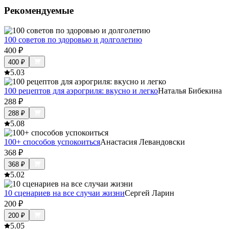
Рекомендуемые
100 советов по здоровью и долголетию
400
₽
400
₽
5.0
3
100 рецептов для аэрогриля: вкусно и легко
Наталья Бибекина
288
₽
288
₽
5.0
8
100+ способов успокоиться
Анастасия Левандовски
368
₽
368
₽
5.0
2
10 сценариев на все случаи жизни
Сергей Ларин
200
₽
200
₽
5.0
5