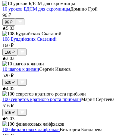
10 уроков БДСМ для скромницы
Домино Грэй
96
₽
96
₽
5.0
3
108 Буддийских Сказаний
160
₽
160
₽
3.0
3
10 шагов к жизни
Сергей Иванов
520
₽
520
₽
4.0
5
100 секретов кратного роста прибыли
Мария Сергеева
516
₽
516
₽
5.0
3
100 финансовых лайфхаков
Виктория Бондарева