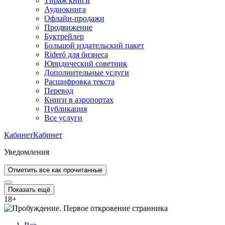
Тираж книги
Аудиокнига
Офлайн-продажи
Продвижение
Буктрейлер
Большой издательский пакет
Rideró для бизнеса
Юридический советник
Дополнительные услуги
Расшифровка текста
Перевод
Книги в аэропортах
Публикация
Все услуги
Кабинет
Кабинет
Уведомления
Отметить все как прочитанные
Показать ещё
18
+