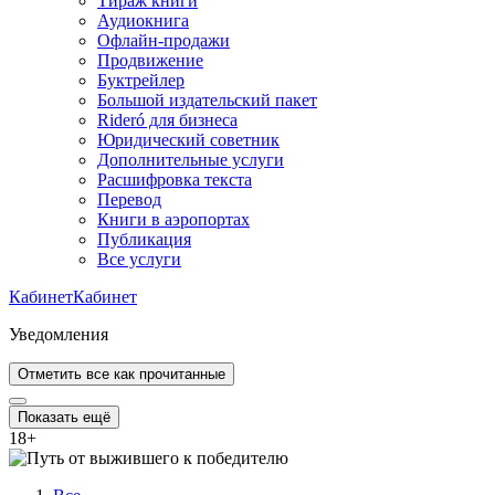
Тираж книги
Аудиокнига
Офлайн-продажи
Продвижение
Буктрейлер
Большой издательский пакет
Rideró для бизнеса
Юридический советник
Дополнительные услуги
Расшифровка текста
Перевод
Книги в аэропортах
Публикация
Все услуги
Кабинет
Кабинет
Уведомления
Отметить все как прочитанные
Показать ещё
18
+