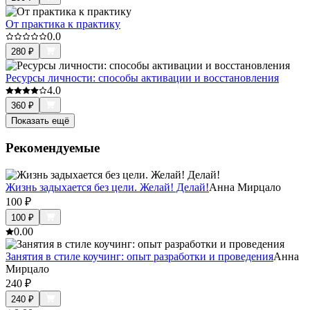
От практика к практику
0.0
280
₽
Ресурсы личности: способы активации и восстановления
4.0
360
₽
Показать ещё
Рекомендуемые
Жизнь задыхается без цели. Желай! Делай!
Aнна Мирцало
100
₽
100
₽
0.0
0
Занятия в стиле коучинг: опыт разработки и проведения
Анна
Мирцало
240
₽
240
₽