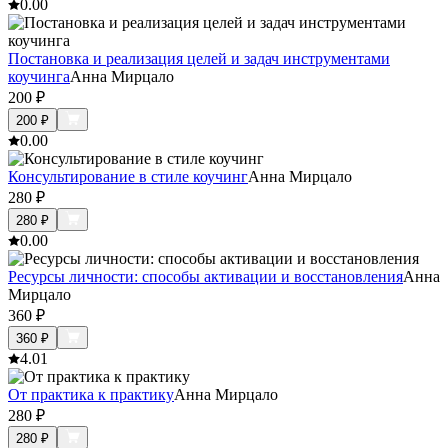
0.0
0
Постановка и реализация целей и задач инструментами
коучинга
Анна Мирцало
200
₽
200
₽
0.0
0
Консультирование в стиле коучинг
Анна Мирцало
280
₽
280
₽
0.0
0
Ресурсы личности: способы активации и восстановления
Анна
Мирцало
360
₽
360
₽
4.0
1
От практика к практику
Анна Мирцало
280
₽
280
₽