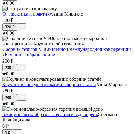
0.0
0
От практика к практику
Анна Мирцало
320
₽
320
₽
0.0
0
Сборник тезисов V Юбилейной международной конференции
«Коучинг в образовании»
200
₽
200
₽
0.0
0
Коучинг в консультировании: сборник статей
Анна Мирцало
280
₽
280
₽
0.0
0
Эмоционально-образная терапия каждый день
Светлана
Ладейщикова
0
₽
0
₽