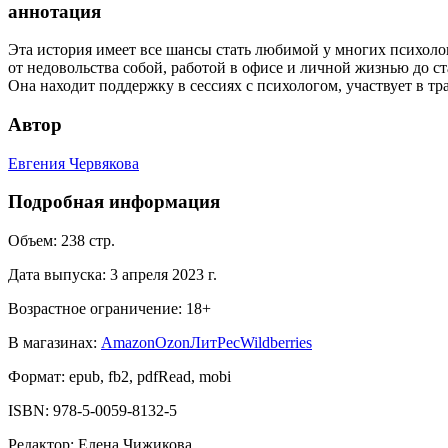
аннотация
Эта история имеет все шансы стать любимой у многих психолог
от недовольства собой, работой в офисе и личной жизнью до ст
Она находит поддержку в сессиях с психологом, участвует в тр
Автор
Евгения Червякова
Подробная информация
Объем:
238
стр.
Дата выпуска:
3 апреля 2023 г.
Возрастное ограничение:
18
+
В магазинах:
Amazon
Ozon
ЛитРес
Wildberries
Формат:
epub, fb2, pdfRead, mobi
ISBN:
978-5-0059-8132-5
Редактор
:
Елена Чижикова