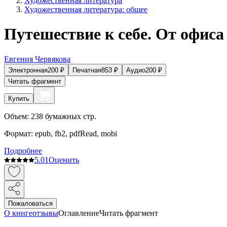
Художественная литература
Художественная литература: общее
Путешествие к себе. От офиса
Евгения Червякова
Электронная
200
₽
Печатная
853
₽
Аудио
200
₽
Читать фрагмент
Купить
Объем:
238
бумажных стр.
Формат:
epub, fb2, pdfRead, mobi
Подробнее
5.0
1
Оценить
Пожаловаться
О книге
отзывы
Оглавление
Читать фрагмент