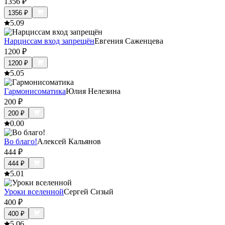
1356
₽
1356
₽
5.0
9
Нарциссам вход запрещён
Евгения Саженцева
1200
₽
1200
₽
5.0
5
Гармонисоматика
Юлия Нелезина
200
₽
200
₽
0.0
0
Во благо!
Алексей Кальянов
444
₽
444
₽
5.0
1
Уроки вселенной
Сергей Сизый
400
₽
400
₽
5.0
6