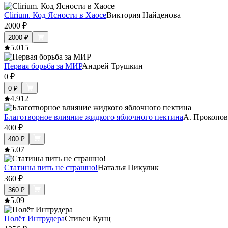
Clirium. Код Ясности в Хаосе
Виктория Найденова
2000
₽
2000
₽
5.0
15
Первая борьба за МИР
Андрей Трушкин
0
₽
0
₽
4.9
12
Благотворное влияние жидкого яблочного пектина
А. Прокопов
400
₽
400
₽
5.0
7
Статины пить не страшно!
Наталья Пикулик
360
₽
360
₽
5.0
9
Полёт Интрудера
Стивен Кунц