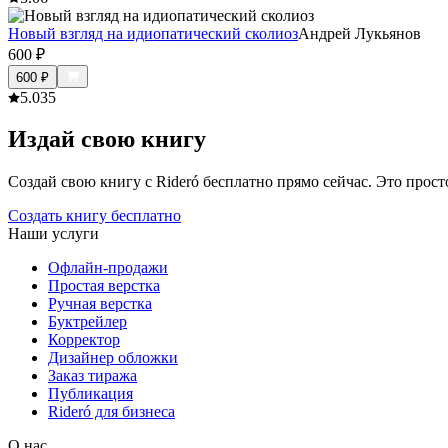
Новый взгляд на идиопатический сколиоз
Андрей Лукьянов
600
₽
600
₽
5.0
35
Издай свою книгу
Создай свою книгу с Rideró бесплатно прямо сейчас. Это просто,
Создать книгу бесплатно
Наши услуги
Офлайн-продажи
Простая верстка
Ручная верстка
Буктрейлер
Корректор
Дизайнер обложки
Заказ тиража
Публикация
Rideró для бизнеса
О нас