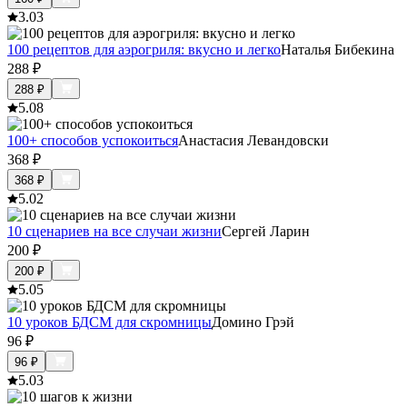
3.0
3
100 рецептов для аэрогриля: вкусно и легко
Наталья Бибекина
288
₽
288
₽
5.0
8
100+ способов успокоиться
Анастасия Левандовски
368
₽
368
₽
5.0
2
10 сценариев на все случаи жизни
Сергей Ларин
200
₽
200
₽
5.0
5
10 уроков БДСМ для скромницы
Домино Грэй
96
₽
96
₽
5.0
3