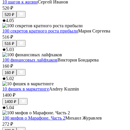
10 шагов к жизни
Сергей Иванов
520
₽
520
₽
4.0
5
100 секретов кратного роста прибыли
Мария Сергеева
516
₽
516
₽
5.0
3
100 финансовых лайфхаков
Виктория Бондарева
160
₽
160
₽
5.0
2
10 фишек в маркетинге
Andrey Kuzmin
1400
₽
1400
₽
5.0
4
100 мифов о Марафоне. Часть 2
Михаил Журавлев
272
₽