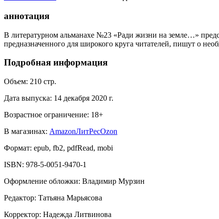
аннотация
В литературном альманахе №23 «Ради жизни на земле…» предст
предназначенного для широкого круга читателей, пишут о необ
Подробная информация
Объем:
210
стр.
Дата выпуска:
14 декабря 2020 г.
Возрастное ограничение:
18
+
В магазинах:
Amazon
ЛитРес
Ozon
Формат:
epub, fb2, pdfRead, mobi
ISBN:
978-5-0051-9470-1
Оформление обложки
:
Владимир Мурзин
Редактор
:
Татьяна Марьясова
Корректор
:
Надежда Литвинова