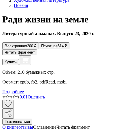
Художественная литература
Поэзия
Ради жизни на земле
Литературный альманах. Выпуск 23, 2020 г.
Электронная
200
₽
Печатная
814
₽
Читать фрагмент
Купить
Объем:
210
бумажных стр.
Формат:
epub, fb2, pdfRead, mobi
Подробнее
0.0
1
Оценить
Пожаловаться
О книге
отзывы
Оглавление
Читать фрагмент