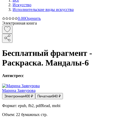
Все
Искусство
Исполнительские виды искусства
0.0
0
Оценить
Электронная книга
Бесплатный фрагмент -
Раскраска. Мандалы-6
Антистресс
Марина Заянурова
Электронная
400
₽
Печатная
940
₽
Формат:
epub, fb2, pdfRead, mobi
Объем:
22
бумажных стр.