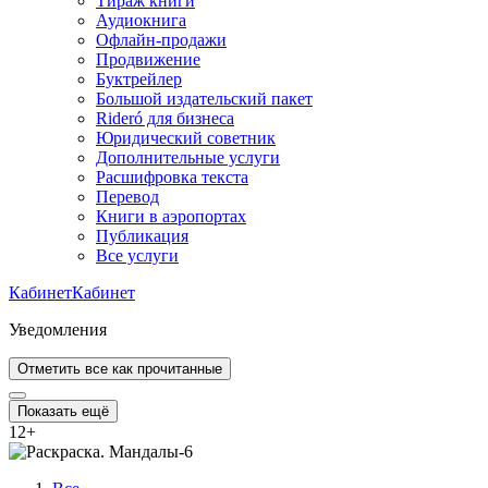
Тираж книги
Аудиокнига
Офлайн-продажи
Продвижение
Буктрейлер
Большой издательский пакет
Rideró для бизнеса
Юридический советник
Дополнительные услуги
Расшифровка текста
Перевод
Книги в аэропортах
Публикация
Все услуги
Кабинет
Кабинет
Уведомления
Отметить все как прочитанные
Показать ещё
12
+