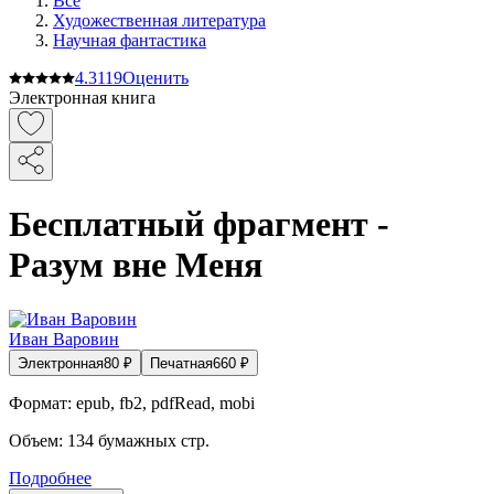
Все
Художественная литература
Научная фантастика
4.3
119
Оценить
Электронная книга
Бесплатный фрагмент -
Разум вне Меня
Иван Варовин
Электронная
80
₽
Печатная
660
₽
Формат:
epub, fb2, pdfRead, mobi
Объем:
134
бумажных стр.
Подробнее