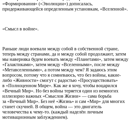
«Формирования» («Эволюции») дописалась,
придерживающейся определенным установкам, «Вселенной».
«Смысл в
войн
е».
Раньше люди воевали между собой в собственной стране,
теперь между странами, да и между собой продолжают, затем
мы наверняка будем воевать между «Планетами», затем между
«Галактиками», затем между «Вселенными», после между
«Метавселенными», а потом между чем? Я задаюсь этим
вопросом, потому что я сомневаюсь, что без
войн
ы, какие-
либо «Живности» смогут с радостью «Просуществовать»
в «Полноценном Мире». Как же я хочу, чтобы воцарился
«Вечный Мир». Но без
войн
ы теряется один из немногих
иллюзорно важных «Смыслов Жизни» — сама борьба
за «Вечный Мир». Без неё «Жизнь» и сам «Мир» для многих
станет скучней. В общем,
войн
а — это двигатель
человечества к чему-то. (каждый наделён личным
мотивационным заблуждением).