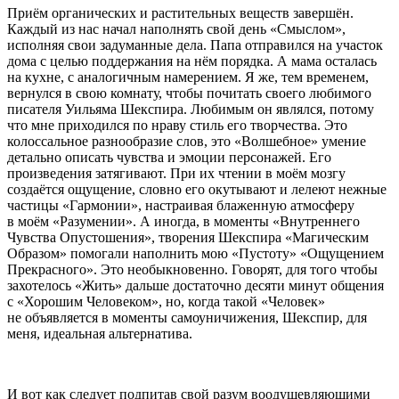
Приём органических и растительных веществ завершён.
Каждый из нас начал наполнять свой день «Смыслом»,
исполняя свои задуманные дела. Папа отправился на участок
дома с целью поддержания на нём порядка. А мама осталась
на кухне, с аналогичным намерением. Я же, тем временем,
вернулся в свою комнату, чтобы почитать своего любимого
писателя Уильяма Шекспира. Любимым он являлся, потому
что мне приходился по нраву стиль его творчества. Это
колоссальное разнообразие слов, это «Волшебное» умение
детально описать чувства и эмоции персонажей. Его
произведения затягивают. При их чтении в моём мозгу
создаётся ощущение, словно его окутывают и лелеют нежные
частицы «Гармонии», настраивая блаженную атмосферу
в моём «Разумении». А иногда, в моменты «Внутреннего
Чувства Опустошения», творения Шекспира «Магическим
Образом» помогали наполнить мою «Пустоту» «Ощущением
Прекрасного». Это необыкновенно. Говорят, для того чтобы
захотелось «Жить» дальше достаточно десяти минут общения
с «Хорошим Человеком», но, когда такой «Человек»
не объявляется в моменты самоуничижения, Шекспир, для
меня, идеальная альтернатива.
И вот как следует подпитав свой разум воодушевляющими