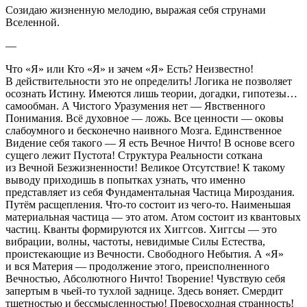
Созидаю жизненную мелодию, выражая себя струнами
Вселенной.
—
Что «Я» или Кто «Я» и зачем «Я» Есть? Неизвестно!
В действительности это не определить! Логика не позволяет
осознать Истину. Имеются лишь теории, догадки, гипотезы…
самообман. А Чистого Уразумения нет — Явственного
Понимания. Всё духовное — ложь. Все ценности — оковы
слабоумного и бесконечно наивного Мозга. Единственное
Видение себя такого — Я есть Вечное Ничто! В основе всего
сущего лежит Пустота! Структура Реальности соткана
из Вечной Безжизненности! Великое Отсутствие! К такому
выводу приходишь в попытках узнать, что именно
представляет из себя Фундаментальная Частица Мироздания.
Путём расщепления. Что-то состоит из чего-то. Наименьшая
материальная частица — это атом. Атом состоит из квантовых
частиц. Кванты формируются их Хиггсов. Хиггсы — это
вибрации, волны, частоты, невидимые Силы Естества,
проистекающие из Вечности. Свободного Небытия. А «Я»
и вся Материя — продолжение этого, преисполненного
Вечностью, Абсолютного Ничто! Творение! Чувствую себя
запертым в чьей-то тухлой заднице. Здесь воняет. Смердит
тщетностью и бессмысленностью! Превосходная странность!