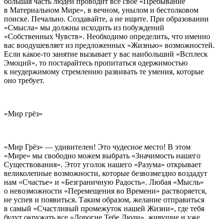
большая часть людей проводит всё своё «Пребывание
в Материальном Мире», в вечном, унылом и бестолковом
поиске. Печально. Создавайте, а не ищите. При образовании
«Смысла» мы должны исходить из побуждений
«Собственных Чувств». Необходимо определить, что именно
вас воодушевляет из предложенных «Жизнью» возможностей.
Если какое-то занятие вызывает у вас наибольший «Всплеск
Эмоций», то постарайтесь пропитаться одержимостью
к неудержимому стремлению развивать те умения, которые
оно требует.
«Мир грёз»
«Мир Грёз» — удивителен! Это чудесное место! В этом
«Мире» мы свободно можем выбрать «Значимость нашего
Существования». Этот уголок нашего «Разума» открывает
великолепные возможности, которые безвозмездно воздадут
нам «Счастье» и «Безграничную Радость». Любая «Мысль»
о невозможности «Перемещения во Времени» растворяется,
не успев и появиться. Таким образом, желание отправиться
в самый «Счастливый промежуток нашей Жизни», где тебя
будут окружать все «Дорогие Тебе Люди», живущие и уже