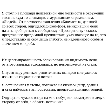
Я стоял на площади неизвестной мне местности в окружении
тысячи, куда-то спешащих с муравьиным стремлением,
«Людей». От плотности скопления «Биомассы», давящей
со всех сторон, ощущался дискомфорт, вынудивший меня
начать пробираться к свободному «Пространству» сквозь
представшее предо мной препятствие, указывающее на то, что
я представляю из себя лишь слабого, не наделённого особым
значением микроба.
Их целенаправленность блокировала им видимость меня,
от этого вылазка усложнилась, но невозможной не стала.
Спустя пару десятков решительных выпадов мне удалось
изойти из социального потока.
Я остановился у стены, похожего на бизнес-центр, здания
и стал наблюдать за процессами, производившимися толпой.
Ощущение чужого взора на мне побудило посмотреть в левую
сторону от себя, в область источника…