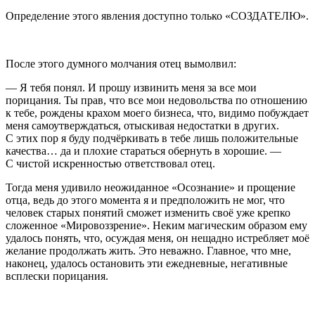
Определение этого явления доступно только «СОЗДАТЕЛЮ».
После этого думного молчания отец вымолвил:
— Я тебя понял. И прошу извинить меня за все мои
порицания. Ты прав, что все мои недовольства по отношению
к тебе, рождены крахом моего бизнеса, что, видимо побуждает
меня самоутверждаться, отыскивая недостатки в других.
С этих пор я буду подчёркивать в тебе лишь положительные
качества… да и плохие стараться обернуть в хорошие. —
С чистой искренностью ответствовал отец.
Тогда меня удивило неожиданное «Осознание» и прощение
отца, ведь до этого момента я и предположить не мог, что
человек старых понятий сможет изменить своё уже крепко
сложенное «Мировоззрение». Неким магическим образом ему
удалось понять, что, осуждая меня, он нещадно истребляет моё
желание продолжать жить. Это неважно. Главное, что мне,
наконец, удалось остановить эти ежедневные, негативные
всплески порицания.