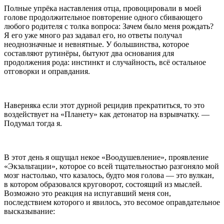
Полные упрёка наставления отца, провоцировали в моей
голове продолжительное повторение одного сбивающего
любого родителя с толка вопроса: Зачем было меня рождать?
Я его уже много раз задавал его, но ответы получал
неоднозначные и невнятные. У большинства, которое
составляют рутинёры, бытуют два основания для
продолжения рода: инстинкт и случайность, всё остальное
отговорки и оправдания.
Наверняка если этот дурной рецидив прекратиться, то это
воздействует на «Планету» как детонатор на взрывчатку. —
Подумал тогда я.
В этот день я ощущал некое «Воодушевление», проявление
«Экзальтации», которое со всей тщательностью разгоняло мой
мозг настолько, что казалось, будто моя голова — это вулкан,
в котором образовался круговорот, состоящий из мыслей.
Возможно это реакция на испугавший меня сон,
последствием которого и явилось, это весомое оправдательное
высказывание: