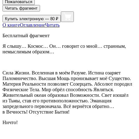
Пожаловаться
Читать фрагмент
Купить
электронную — 80 ₽
О книге
Оглавление
Читать
Бесплатный фрагмент
Я слышу… Космос… Он… говорит со мной… странным,
немыслимым образом…
Сила Жизни. Вселенная в моём Разуме. Истина озаряет
Паломничество. Высшая Мощь пронизывает моё Существо.
Материя Реальности позволяет Созерцать. Абсолют породил
Физические Тела. Мир обрёл способность Являться.
Живительный океан образовал Возможности. Свет изошёл
из Тьмы, став его противоположностью. Эманация
запредельного первоначала. Всё вернётся обратно…
в Вечность! Отсутствие Бытия!
Ничто!