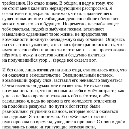
требования. Но стало иначе. В общем, я веду к тому, что
не стоит меня калечить нервирующими расспросами. Я
сознателен и прекрасно понимаю, что для дальнейшего
существования мне необходимо дело способное обеспечить
меня и мою семью в будущем. Но ремесло, не снабжающее
тебя счастьем, подобно зыбучим пескам, затягивает
и медленно сдавливает твою жизнь, не предоставляя
возможности покинуть безнадёжную яму отчаяния. Опираясь
на суть этого суждения, я пытаюсь филигранно осознать, что
именно я способен привнести в этот мир… а не просто жидко
пёрнуть в лужу, и остаток жизни бездумно пялиться
на получившийся узор… (вроде всё сказал) вот.
И без слов, лишь взглянув на лицо отца, становилось ясно, что
он оказался в замешательстве. Эмоциональный всплеск,
возымевший форму слов, заставил его ненадолго задуматься.
О чём именно он думал мне неизвестно. Не исключаю
возможность того, что он вспомнил себя в моём возрасте, как
у него не было времени толковать обо всём том, о чём
размышляю я, ведь во времена его молодости отвлечения
на подобные раздумья, по пути к богатству, были
равносильны упущению шансов, которые могли оказаться
последними. Я это понимаю. Его «Жизнь» страстно
пульсировала во времена, ушедшие в прошлое. С новым днём
появлялись новые интригующие возможности,