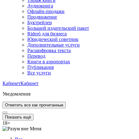
Тираж книги
Аудиокнига
Офлайн-продажи
Продвижение
Буктрейлер
Большой издательский пакет
Rideró для бизнеса
Юридический советник
Дополнительные услуги
Расшифровка текста
Перевод
Книги в аэропортах
Публикация
Все услуги
Кабинет
Кабинет
Уведомления
Отметить все как прочитанные
Показать ещё
18
+