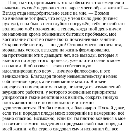
— Пап, ты что, принимаешь это за обязательство ежедневно
выказывать своё недовольство в адрес моего образа жизни? —
Взгляд отца неодобрительно завис на мне. — Возьми
во внимание тот факт, что когда у тебя было дело (бизнес
рухнул), и ты был в него глубоко погружён, тебя не особо-то
волновало моё положение, а теперь, когда твой день ничем
не наполнен кроме обыденных бытовых проблемок, моё
воспитание стоит во главе твоих повседневных занятий.
Открою тебе истину — поздно! Основы моего воспитания,
моральных устоев, взглядов на жизнь формировались
на протяжении этих двадцати лет, все выводы, которые я
выносил по ходу этого процесса, уже плотно осели в моём
сознании. Я образовал… свою собственную
идеализированную веру… личную философию, и это
великолепно! Благодаря твоему невмешательству я имею
собственное кредо, а не навязанное кем-то. Я иначе
определяю и воспринимаю мир, не исходя из измышлений
заурядного работяги, у которого жизненные приоритеты
упираются в такие действия как выпить, сожрать гнилую
плоть животного и по возможности интимно
удовлетвориться. Я тебя не виню, а благодарю. Пускай даже,
если ты и породил плоды моих воззрений не намеренно, всё
равно спасибо. Возможно, если бы ты плотно вовлёкся в моё
развитие с самого рождения и продумал свой план порядка
моей жизни, я бы строго следовал ему и исполнил бы все