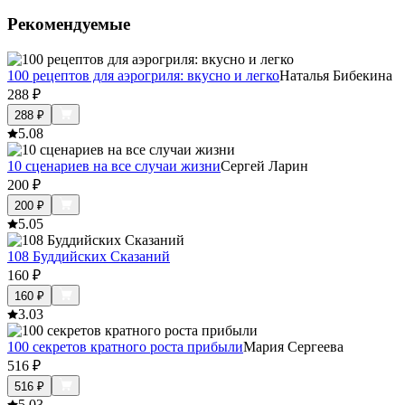
Рекомендуемые
100 рецептов для аэрогриля: вкусно и легко
Наталья Бибекина
288
₽
288
₽
5.0
8
10 сценариев на все случаи жизни
Сергей Ларин
200
₽
200
₽
5.0
5
108 Буддийских Сказаний
160
₽
160
₽
3.0
3
100 секретов кратного роста прибыли
Мария Сергеева
516
₽
516
₽
5.0
3