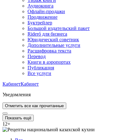
Тираж книги
Аудиокнига
Офлайн-продажи
Продвижение
Буктрейлер
Большой издательский пакет
Rideró для бизнеса
Юридический советник
Дополнительные услуги
Расшифровка текста
Перевод
Книги в аэропортах
Публикация
Все услуги
Кабинет
Кабинет
Уведомления
Отметить все как прочитанные
Показать ещё
12
+