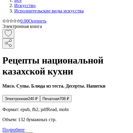
Все
Искусство
Исполнительские виды искусства
0.0
0
Оценить
Электронная книга
Рецепты национальной
казахской кухни
Мясо. Супы. Блюда из теста. Десерты. Напитки
Электронная
240
₽
Печатная
708
₽
Формат:
epub, fb2, pdfRead, mobi
Объем:
132
бумажных стр.
Подробнее