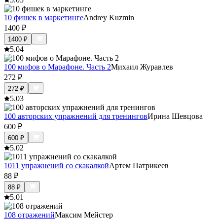
10 фишек в маркетинге
Andrey Kuzmin
1400
₽
1400
₽
5.0
4
100 мифов о Марафоне. Часть 2
Михаил Журавлев
272
₽
272
₽
5.0
3
100 авторских упражнений для тренингов
Ирина Шевцова
600
₽
600
₽
5.0
2
1011 упражнений со скакалкой
Артем Патрикеев
88
₽
88
₽
5.0
1
108 отражений
Максим Мейстер