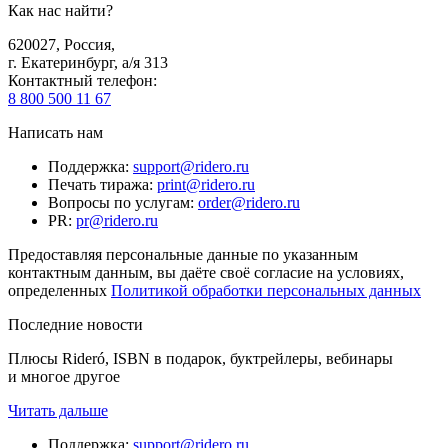
Как нас найти?
620027
,
Россия
,
г. Екатеринбург, а/я 313
Контактный телефон
:
8 800 500 11 67
Написать нам
Поддержка
:
support@ridero.ru
Печать тиража
:
print@ridero.ru
Вопросы по услугам
:
order@ridero.ru
PR
:
pr@ridero.ru
Предоставляя персональные данные по указанным
контактным данным, вы даёте своё согласие на условиях,
определенных
Политикой обработки персональных данных
Последние новости
Плюсы Rideró, ISBN в подарок, буктрейлеры, вебинары
и многое другое
Читать дальше
Поддержка
:
support@ridero.ru