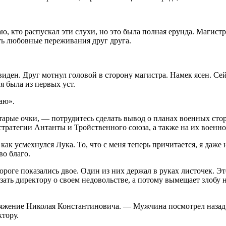
ю, кто распускал эти слухи, но это была полная ерунда. Магистр
ть любовные переживания друг друга.
ден. Друг мотнул головой в сторону магистра. Намек ясен. Сейч
я была из первых уст.
наю».
тарые очки, — потрудитесь сделать вывод о планах военных сто
стратегии Антанты и Тройственного союза, а также на их военн
ак усмехнулся Лука. То, что с меня теперь причитается, я даже
во благо.
 пороге показались двое. Один из них держал в руках листочек. 
зать директору о своем недовольстве, а потому вымещает злобу н
ряжение Николая Константиновича. — Мужчина посмотрел назад 
ктору.