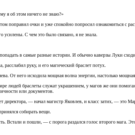
му я об этом ничего не знаю?»
отом поправил очки и уже спокойно попросил ознакомиться с ра
 усилены. С чем это было связано, я не знала.
 попадать в самые разные истории. И обычно каверзы Луки сходи
а, расслабил руку, и его магический браслет потух.
влева. От него исходила мощная волна энергии, настолько мощна
ире людей браслеты служат украшением, у магов же они помогаю
личности или документов.
 директора, — начал магистр Яковлев, и класс затих, — это М
принялся собирать вещи.
ать. Встали и пошли, — с порога раздался голос второго мага. 