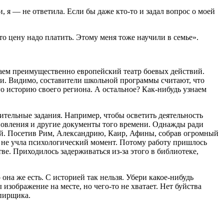
, я — не ответила. Если бы даже кто-то и задал вопрос о моей
то цену надо платить. Этому меня тоже научили в семье».
чаем преимущественно европейский театр боевых действий.
и. Видимо, составители школьной программы считают, что
го историю своего региона. А остальное? Как-нибудь узнаем
ительные задания. Например, чтобы осветить деятельность
ановления и другие документы того времени. Однажды ради
юдей. Посетив Рим, Александрию, Каир, Афины, собрав огромный
я не учла психологический момент. Потому работу пришлось
ве. Приходилось задерживаться из-за этого в библиотеке,
 она же есть. С историей так нельзя. Убери какое-нибудь
изображение на месте, но чего-то не хватает. Нет буйства
опирщика.