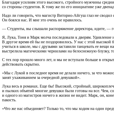
Благодаря усилиям этого высокого, стройного мужчины средни
со стороны студентов. К тому же по его инициативе уже двен
Надо ли говорить, что магистр Виторио-Айгуш глаз не сводил 
Он боялся нас. И мне это очень не нравилось.
— Студенты, вы слышали распоряжение директора, идите, — го
Я, Лука, Тоня и Марк молча последовали к дверям. Удивление 
В другое время ей бы не поздоровилось. У нас с этой высокой
учиться в школе, мы с друзьями заставили танцевать ее вещи на
выстрел
ила магическими чернилами на белоснежную блузку, то б
С тех пор прошло много лет, и мы не вступали больше в откры
действовать скрытно.
«Мы с Лукой в последнее время не делали ничего, за что можн
занят ухаживанием за очередной девушкой».
Лука весь в романах. Еще бы! Высокий, стройный, широкопле
и пылких объятий многие девушки были готовы на все. Чем, со
и одного из магистров ничего в жизни не видит. Марк, он, ко
пакость.
«Что же нас объединяет? Только то, что мы ходим на один пре