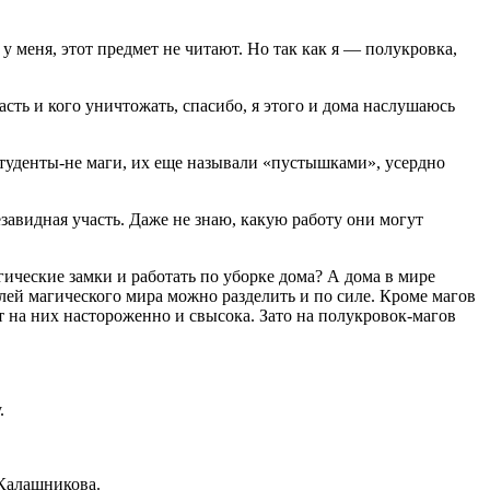
 меня, этот предмет не читают. Но так как я — полукровка,
ласть и кого уничтожать, спасибо, я этого и дома наслушаюсь
Студенты-не маги, их еще называли «пустышками», усердно
завидная участь. Даже не знаю, какую работу они могут
ические замки и работать по уборке дома? А дома в мире
лей магического мира можно разделить и по силе. Кроме магов
т на них настороженно и свысока. Зато на полукровок-магов
.
 Калашникова.