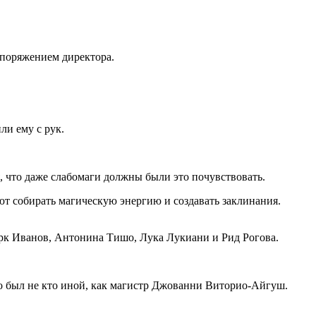
споряжением директора.
ли ему с рук.
я, что даже слабомаги должны были это почувствовать.
т собирать магическую энергию и создавать заклинания.
арк Иванов, Антонина Тишо, Лука Лукиани и Рид Рогова.
Это был не кто иной, как магистр Джованни Виторио-Айгуш.