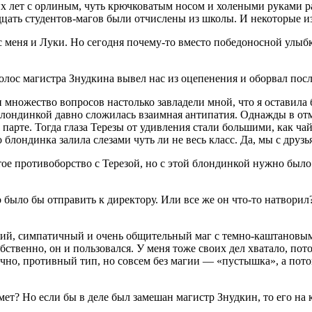
х лет с орлиным, чуть крючковатым носом и холеными руками ра
адцать студентов-магов были отчислены из школы. И некоторые 
с меня и Луки. Но сегодня почему-то вместо победоносной улыб
лос магистра Знудкина вывел нас из оцепенения и оборвал посл
и множество вопросов настолько завладели мной, что я оставил
 блондинкой давно сложилась взаимная антипатия. Однажды в отм
 парте. Тогда глаза Терезы от удивления стали большими, как чай
лондинка залила слезами чуть ли не весь класс. Да, мы с друзья
тое противоборство с Терезой, но с этой блондинкой нужно было
о было бы отправить к директору. Или все же он что-то натвори
чий, симпатичный и очень общительный маг с темно-каштановым
бственно, он и пользовался. У меня тоже своих дел хватало, по
нечно, противный тип, но совсем без магии — «пустышка», а пот
дмет? Но если бы в деле был замешан магистр Знудкин, то его н