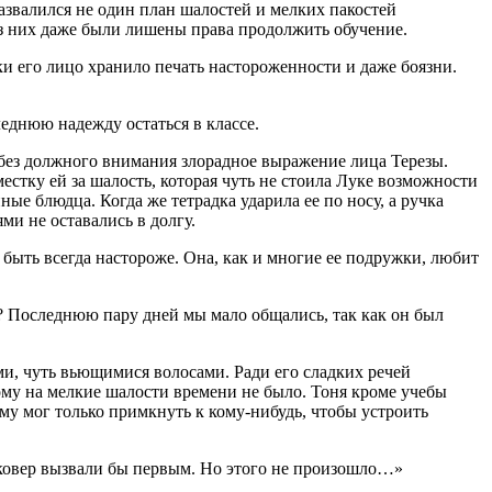
звалился не один план шалостей и мелких пакостей
из них даже были лишены права продолжить обучение.
ки его лицо хранило печать настороженности и даже боязни.
еднюю надежду остаться в классе.
а без должного внимания злорадное выражение лица Терезы.
естку ей за шалость, которая чуть не стоила Луке возможности
ные блюдца. Когда же тетрадка ударила ее по носу, а ручка
ми не оставались в долгу.
 быть всегда настороже. Она, как и многие ее подружки, любит
л? Последнюю пару дней мы мало общались, так как он был
и, чуть вьющимися волосами. Ради его сладких речей
тому на мелкие шалости времени не было. Тоня кроме учебы
ому мог только примкнуть к кому-нибудь, чтобы устроить
а ковер вызвали бы первым. Но этого не произошло…»