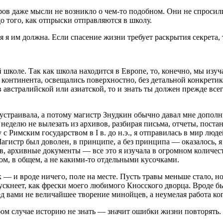
ров даже мысли не возникло о чем-то подобном. Они не спросили
до того, как отпрыски отправляются в школу.
ся я им должна. Если спасение жизни требует раскрытия секрета, 
коле. Так как школа находится в Европе, то, конечно, мы изу
онтинента, освещались поверхностно, без детальной конкретик
 австралийской или азиатской, то и знать ты должен прежде все
устраивала, а потому магистр Знудкин обычно давал мне дополн
 неделю не вылезать из архивов, разбирая письма, отчеты, пост
 с Римским государством в I в. до н.э., я отправилась в мир л
агистр был доволен, в принципе, а без принципа — оказалось, 
в, архивные документы — все это я изучала в огромном количест
ком, в общем, а не какими-то отдельными кусочками.
к — и вроде ничего, поле на месте. Пусть травы меньше стало, но
ускнеет, как фрески моего любимого Кносского дворца. Вроде бы 
ред вами не величайшее творение минойцев, а неумелая работа к
юбом случае историю не знать — значит ошибки жизни повторять.