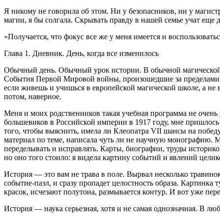
Я никому не говорила об этом. Ни у безопасников, ни у магист
магии, я бы солгала. Скрывать правду в нашей семье учат еще 
«Получается, что фокус все же у меня имеется и воспользовать
Глава 1. Дневник. День, когда все изменилось
Обычный день. Обычный урок истории. В обычной магической ш
События Первой Мировой войны, произошедшие за пределами к
если живешь и учишься в европейской магической школе, а не в
потом, наверное.
Меня и моих родственников такая учебная программа не очень 
большевиков в
Росси
йской империи в 1917 году, мне пришлось
того, чтобы выяснить, имела ли Клеопатра VII шансы на победу
материал по теме, написала чуть ли не научную монографию. М
переделывать и исправлять. Карты, биографии, труды историко
но оно того стоило: я видела картину событий и явлений цели
История — это вам не трава в поле. Вырвал несколько тра
вино
событие-пазл, и сразу пропадет целостность образа. Картинка т
красок, исчезают полутона, размывается контур. И вот уже пе
История — наука серьезная, хотя и не самая однозначная. В л