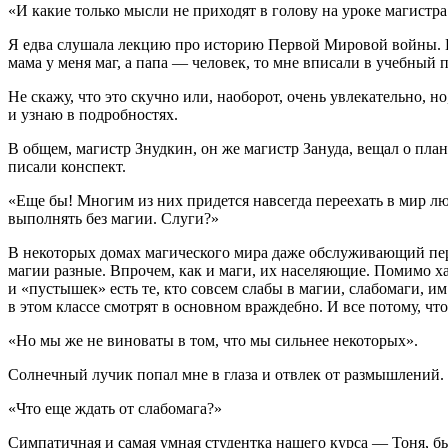
«И какие только мысли не приходят в голову на уроке магистра
Я едва слушала лекцию про историю Первой Мировой войны. Во
мама у меня маг, а папа — человек, то мне вписали в учебный п
Не скажу, что это скучно или, наоборот, очень увлекательно, но
и узнаю в подробностях.
В общем, магистр Знудкин, он же магистр Зануда, вещал о пла
писали конспект.
«Еще бы! Многим из них придется навсегда переехать в мир лю
выполнять без магии. Слуги?»
В некоторых домах магического мира даже обслуживающий перс
магии разные. Впрочем, как и маги, их населяющие. Помимо х
и «пустышек» есть те, кто совсем слабы в магии, слабомаги, и
в этом классе смотрят в основном враждебно. И все потому, что
«Но мы же не
вино
ваты в том, что мы сильнее некоторых».
Солнечный лучик попал мне в глаза и отвлек от размышлений. Я
«Что еще ждать от слабомага?»
Симпатичная и самая умная студентка нашего курса — Тоня, бы