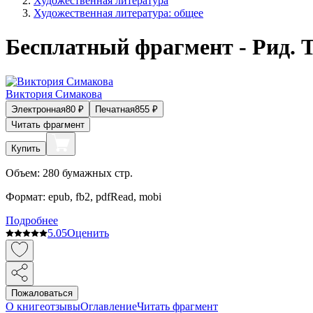
Художественная литература
Художественная литература: общее
Бесплатный фрагмент - Рид. 
Виктория Симакова
Электронная
80
₽
Печатная
855
₽
Читать фрагмент
Купить
Объем:
280
бумажных стр.
Формат:
epub, fb2, pdfRead, mobi
Подробнее
5.0
5
Оценить
Пожаловаться
О книге
отзывы
Оглавление
Читать фрагмент