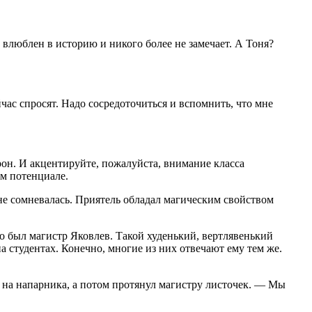
 влюблен в историю и никого более не замечает. А Тоня?
ас спросят. Надо сосредоточиться и вспомнить, что мне
рон. И акцентируйте, пожалуйста, внимание класса
ом потенциале.
 не сомневалась. Приятель обладал магическим свойством
Это был магистр Яковлев. Такой худенький, вертлявенький
а студентах. Конечно, многие из них отвечают ему тем же.
на напарника, а потом протянул магистру листочек. — Мы