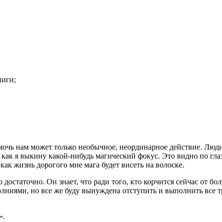
ниги;
мочь нам может только необычное, неординарное действие. Люди 
как я выкину какой-нибудь магический фокус. Это видно по глаз
как жизнь дорогого мне мага будет висеть на волоске.
остаточно. Он знает, что ради того, кто корчится сейчас от боли
ниями, но все же буду вынуждена отступить и выполнить все тре
».