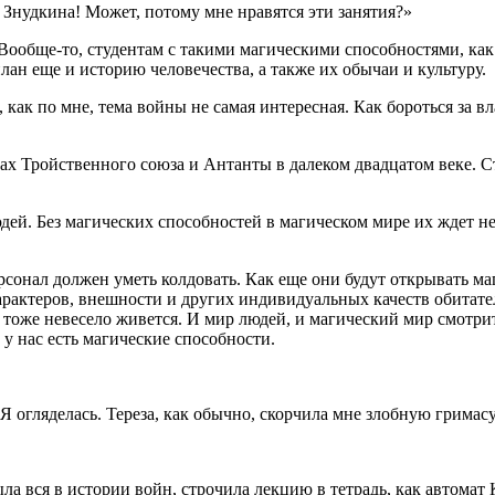
 Знудкина! Может, потому мне нравятся эти занятия?»
обще-то, студентам с такими магическими способностями, как у
лан еще и историю человечества, а также их обычаи и культуру.
, как по мне, тема войны не самая интересная. Как бороться за в
нах Тройственного союза и Антанты в далеком двадцатом веке. 
дей. Без магических способностей в магическом мире их ждет не
онал должен уметь колдовать. Как еще они будут открывать маг
арактеров, внешности и других индивидуальных качеств обитате
м тоже невесело живется. И мир людей, и магический мир смотри
 у нас есть магические способности.
 огляделась. Тереза, как обычно, скорчила мне злобную гримасу
ла вся в истории войн, строчила лекцию в тетрадь, как автомат