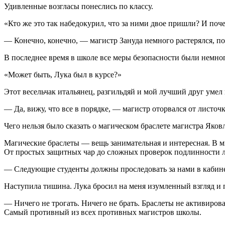
Удивленные возгласы понеслись по классу.
«Кто же это так набедо
курил
, что за ними двое пришли? И поче
— Конечно, конечно, — магистр Зануда немного растерялся, п
В последнее время в школе все меры безопасности были немного
«Может быть, Лука был в курсе?»
Этот весельчак итальянец, разгильдяй и мой лучший друг умел
— Да, вижу, что все в порядке, — магистр оторвался от листочк
Чего нельзя было сказать о магическом браслете магистра Яко
Магические браслеты — вещь занимательная и интересная. В м
От простых защитных чар до сложных проверок подлинности 
— Следующие студенты должны проследовать за нами в кабинет
Наступила тишина. Лука бросил на меня изумленный взгляд и 
— Ничего не трогать. Ничего не брать. Браслеты не активиров
Самый противный из всех противных магистров школы.