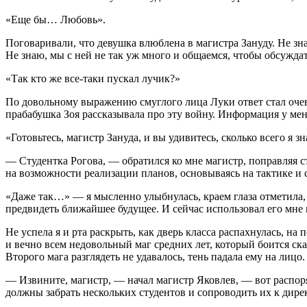
«Еще бы… Любовь».
Поговаривали, что девушка влюблена в магистра Зануду. Не зна
Не знаю, мы с ней не так уж много и общаемся, чтобы обсужда
«Так кто же все-таки пускал лучик?»
По довольному выражению смуглого лица Луки ответ стал очеви
прабабушка Зоя рассказывала про эту войну. Информация у мен
«Готовьтесь, магистр Зануда, и вы удивитесь, сколько всего я з
— Студентка Рогова, — обратился ко мне магистр, поправляя с
на возможности реализации планов, основываясь на тактике и 
«Даже так…» — я мысленно улыбнулась, краем глаза отметила, к
предвидеть ближайшее будущее. И сейчас использовал его мне 
Не успела я и рта раскрыть, как дверь класса распахнулась, на
и вечно всем недовольный маг средних лет, который боится ска
Второго мага разглядеть не удавалось, тень падала ему на лицо.
— Извините, магистр, — начал магистр Яковлев, — вот распо
должны забрать нескольких студентов и сопроводить их к дире