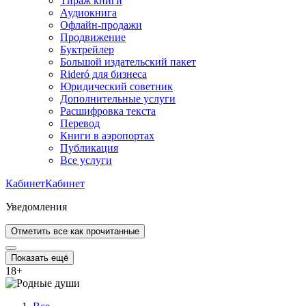
Тираж книги
Аудиокнига
Офлайн-продажи
Продвижение
Буктрейлер
Большой издательский пакет
Rideró для бизнеса
Юридический советник
Дополнительные услуги
Расшифровка текста
Перевод
Книги в аэропортах
Публикация
Все услуги
Кабинет
Кабинет
Уведомления
Отметить все как прочитанные
Показать ещё
18
+