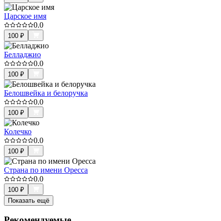
Царское имя
0.0
100
₽
Белладжио
0.0
100
₽
Белошвейка и белоручка
0.0
100
₽
Колечко
0.0
100
₽
Страна по имени Оресса
0.0
100
₽
Показать ещё
Рекомендуемые