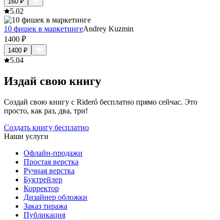
160
₽
5.0
2
10 фишек в маркетинге
Andrey Kuzmin
1400
₽
1400
₽
5.0
4
Издай свою книгу
Создай свою книгу с Rideró бесплатно прямо сейчас. Это
просто, как раз, два, три!
Создать книгу бесплатно
Наши услуги
Офлайн-продажи
Простая верстка
Ручная верстка
Буктрейлер
Корректор
Дизайнер обложки
Заказ тиража
Публикация