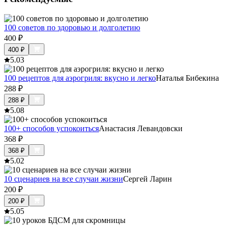
100 советов по здоровью и долголетию
400
₽
400
₽
5.0
3
100 рецептов для аэрогриля: вкусно и легко
Наталья Бибекина
288
₽
288
₽
5.0
8
100+ способов успокоиться
Анастасия Левандовски
368
₽
368
₽
5.0
2
10 сценариев на все случаи жизни
Сергей Ларин
200
₽
200
₽
5.0
5