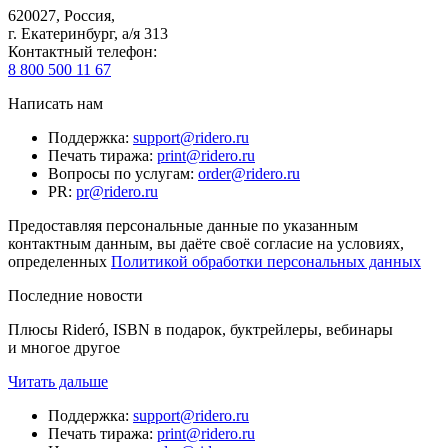
620027
,
Россия
,
г. Екатеринбург, а/я 313
Контактный телефон
:
8 800 500 11 67
Написать нам
Поддержка
:
support@ridero.ru
Печать тиража
:
print@ridero.ru
Вопросы по услугам
:
order@ridero.ru
PR
:
pr@ridero.ru
Предоставляя персональные данные по указанным
контактным данным, вы даёте своё согласие на условиях,
определенных
Политикой обработки персональных данных
Последние новости
Плюсы Rideró, ISBN в подарок, буктрейлеры, вебинары
и многое другое
Читать дальше
Поддержка
:
support@ridero.ru
Печать тиража
:
print@ridero.ru