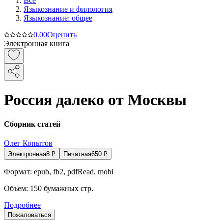
Все
Языкознание и филология
Языкознание: общее
0.0
0
Оценить
Электронная книга
Россия далеко от Москвы
Сборник статей
Олег Копытов
Электронная
8
₽
Печатная
650
₽
Формат:
epub, fb2, pdfRead, mobi
Объем:
150
бумажных стр.
Подробнее
Пожаловаться