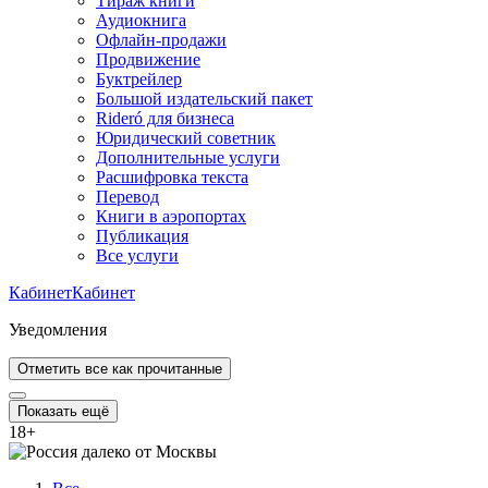
Тираж книги
Аудиокнига
Офлайн-продажи
Продвижение
Буктрейлер
Большой издательский пакет
Rideró для бизнеса
Юридический советник
Дополнительные услуги
Расшифровка текста
Перевод
Книги в аэропортах
Публикация
Все услуги
Кабинет
Кабинет
Уведомления
Отметить все как прочитанные
Показать ещё
18
+