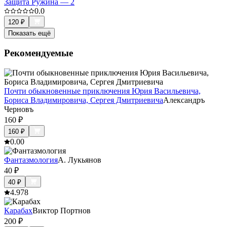
Защита Ружина — 2
0.0
120
₽
Показать ещё
Рекомендуемые
Почти обыкновенные приключения Юрия Васильевича,
Бориса Владимировича, Сергея Дмитриевича
Александръ
Черновъ
160
₽
160
₽
0.0
0
Фантазмология
А. Лукьянов
40
₽
40
₽
4.9
78
Карабах
Виктор Портнов
200
₽