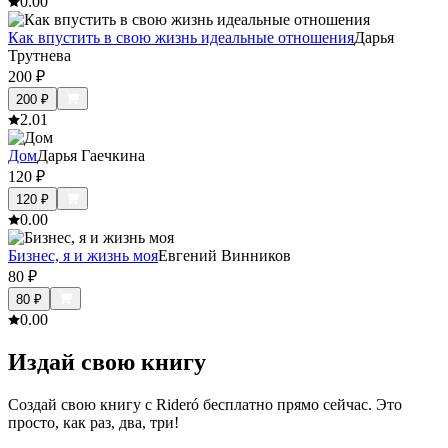
0.0
0
Как впустить в свою жизнь идеальные отношения
Дарья
Трутнева
200
₽
200
₽
2.0
1
Дом
Дарья Гаечкина
120
₽
120
₽
0.0
0
Бизнес, я и жизнь моя
Евгений Винников
80
₽
80
₽
0.0
0
Издай свою книгу
Создай свою книгу с Rideró бесплатно прямо сейчас. Это
просто, как раз, два, три!