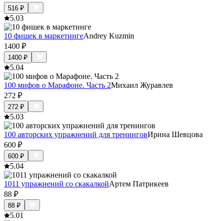
516
₽
5.0
3
10 фишек в маркетинге
Andrey Kuzmin
1400
₽
1400
₽
5.0
4
100 мифов о Марафоне. Часть 2
Михаил Журавлев
272
₽
272
₽
5.0
3
100 авторских упражнений для тренингов
Ирина Шевцова
600
₽
600
₽
5.0
4
1011 упражнений со скакалкой
Артем Патрикеев
88
₽
88
₽
5.0
1