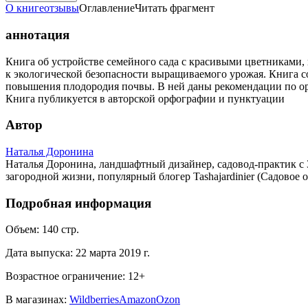
О книге
отзывы
Оглавление
Читать фрагмент
аннотация
Книга об устройстве семейного сада с красивыми цветниками
к экологической безопасности выращиваемого урожая. Книга со
повышения плодородия почвы. В ней даны рекомендации по ор
Книга публикуется в авторской орфографии и пунктуации
Автор
Наталья Доронина
Наталья Доронина, ландшафтный дизайнер, садовод-практик с 3
загородной жизни, популярный блогер Tashajardinier (Садовое
Подробная информация
Объем:
140
стр.
Дата выпуска:
22 марта 2019 г.
Возрастное ограничение:
12
+
В магазинах:
Wildberries
Amazon
Ozon