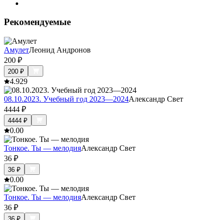
Рекомендуемые
Амулет
Леонид Андронов
200
₽
200
₽
4.9
29
08.10.2023. Учебный год 2023—2024
Александр Свет
4444
₽
4444
₽
0.0
0
Тонкое. Ты — мелодия
Александр Свет
36
₽
36
₽
0.0
0
Тонкое. Ты — мелодия
Александр Свет
36
₽
36
₽