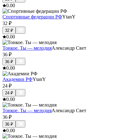
0.0
0
Спортивные федерации РФ
YtanY
32
₽
32
₽
0.0
0
Тонкое. Ты — мелодия
Александр Свет
36
₽
36
₽
0.0
0
Академии РФ
YtanY
24
₽
24
₽
0.0
0
Тонкое. Ты — мелодия
Александр Свет
36
₽
36
₽
0.0
0