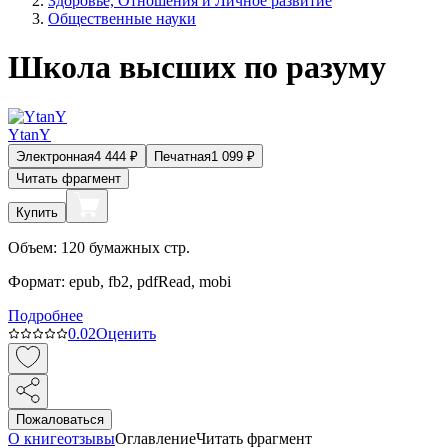
Здоровье, Отношения и Личное развитие
Общественные науки
Школа высших по разуму
YtanY
Электронная
4 444
₽
Печатная
1 099
₽
Читать фрагмент
Купить
Объем:
120
бумажных стр.
Формат:
epub, fb2, pdfRead, mobi
Подробнее
0.0
2
Оценить
Пожаловаться
О книге
отзывы
Оглавление
Читать фрагмент