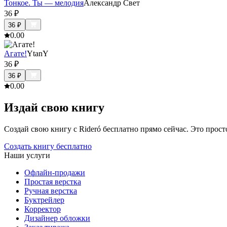
Тонкое. Ты — мелодия
Александр Свет
36
₽
36
₽
0.0
0
Агате!
YtanY
36
₽
36
₽
0.0
0
Издай свою книгу
Создай свою книгу с Rideró бесплатно прямо сейчас. Это просто,
Создать книгу бесплатно
Наши услуги
Офлайн-продажи
Простая верстка
Ручная верстка
Буктрейлер
Корректор
Дизайнер обложки