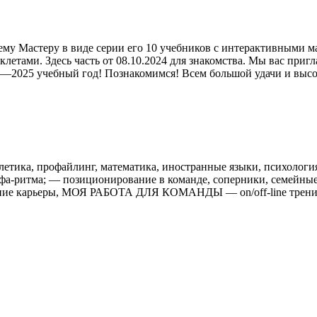
у Мастеру в виде серии его 10 учебников с интерактивными мат
етами. Здесь часть от 08.10.2024 для знакомства. Мы вас приг
024—2025 учебный год! Познакомимся! Всем большой удачи и выс
ика, профайлинг, математика, иностранные языки, психол
фа-ритма; — позиционирование в команде, соперники, семейные
ание карьеры, МОЯ РАБОТА ДЛЯ КОМАНДЫ — on/off-line тренин