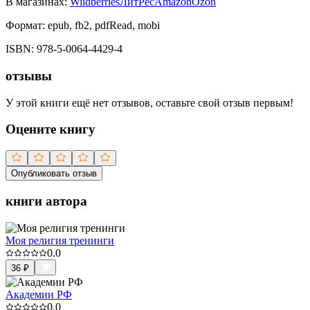
В магазинах:
Wildberries
ЛитРес
Amazon
Ozon
Формат:
epub, fb2, pdfRead, mobi
ISBN:
978-5-0064-4429-4
отзывы
У этой книги ещё нет отзывов, оставьте свой отзыв первым!
Оцените книгу
Опубликовать отзыв
книги автора
Моя религия тренинги
0.0
36
₽
Академии РФ
0.0