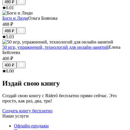
480
₽
0.0
1
Боги и Люди
Ольга Боянова
488
₽
488
₽
5.0
3
50 игр, упражнений, технологий для онлайн-занятий
Елена
Бейсеева
400
₽
400
₽
0.0
0
Издай свою книгу
Создай свою книгу с Rideró бесплатно прямо сейчас. Это
просто, как раз, два, три!
Создать книгу бесплатно
Наши услуги
Офлайн-продажи