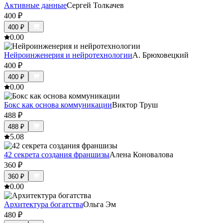
Активные данные
Сергей Толкачев
400
₽
400
₽
0.0
0
Нейроинженерия и нейротехнологии
А. Брюховецкий
400
₽
400
₽
0.0
0
Бокс как основа коммуникации
Виктор Труш
488
₽
488
₽
5.0
8
42 секрета создания франшизы
Алена Коновалова
360
₽
360
₽
0.0
0
Архитектура богатства
Ольга Эм
480
₽