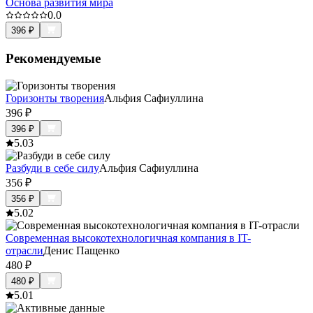
Основа развития мира
0.0
396
₽
Рекомендуемые
Горизонты творения
Альфия Сафиуллина
396
₽
396
₽
5.0
3
Разбуди в себе силу
Альфия Сафиуллина
356
₽
356
₽
5.0
2
Современная высокотехнологичная компания в IT-
отрасли
Денис Пащенко
480
₽
480
₽
5.0
1