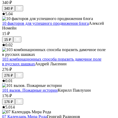
340
₽
340
₽
5.0
4
10 факторов для успешного продвижения блога
Алексей
Номейн
15
₽
15
₽
0.0
2
103 комбинационных способа поразить дамочное поле
в русских шашках
Андрей Лысенин
276
₽
276
₽
0.0
1
101 вызов. Пожарные истории
Кирилл Павлухин
176
₽
176
₽
5.0
14
07 Календарь Мира Рода
Георгий Радионов