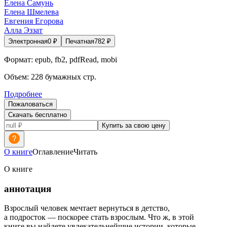
Елена Самунь
Елена Шмелева
Евгения Егорова
Алла Эззат
Электронная
0
₽
Печатная
782
₽
Формат:
epub, fb2, pdfRead, mobi
Объем:
228
бумажных стр.
Подробнее
Пожаловаться
Скачать бесплатно
Купить за свою цену
О книге
Оглавление
Читать
О книге
аннотация
Взрослый человек мечтает вернуться в детство,
а подросток — поскорее стать взрослым. Что ж, в этой
книге вы найдете увлекательнейшие истории, которые