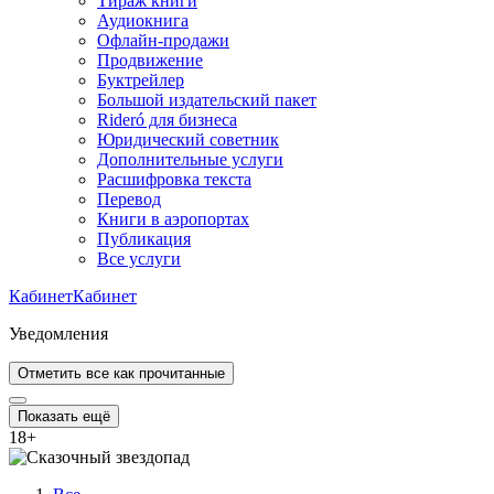
Тираж книги
Аудиокнига
Офлайн-продажи
Продвижение
Буктрейлер
Большой издательский пакет
Rideró для бизнеса
Юридический советник
Дополнительные услуги
Расшифровка текста
Перевод
Книги в аэропортах
Публикация
Все услуги
Кабинет
Кабинет
Уведомления
Отметить все как прочитанные
Показать ещё
18
+