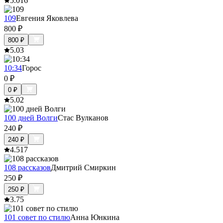
5.0
16
109
Евгения Яковлева
800
₽
800
₽
5.0
3
10:34
Горос
0
₽
0
₽
5.0
2
100 дней Волги
Стас Вулканов
240
₽
240
₽
4.5
17
108 рассказов
Дмитрий Смиркин
250
₽
250
₽
3.7
5
101 совет по стилю
Анна Юнкина