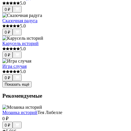
5.0
0
₽
Сказочная радуга
5.0
0
₽
Карусель историй
5.0
0
₽
Игра случая
5.0
0
₽
Показать ещё
Рекомендуемые
Мозаика историй
Тея Либелле
0
₽
0
₽