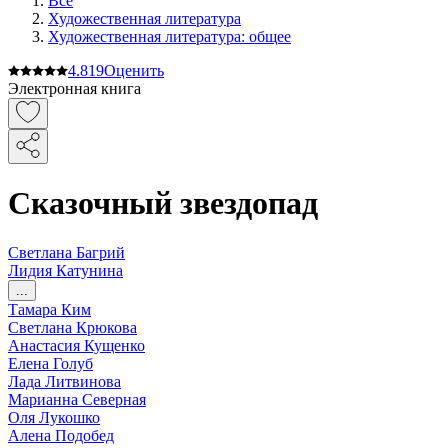
Все
Художественная литература
Художественная литература: общее
4.8
19
Оценить
Электронная книга
Сказочный звездопад
Светлана Багрий
Лидия Катунина
...
Тамара Ким
Светлана Крюкова
Анастасия Кущенко
Елена Голуб
Лада Литвинова
Марианна Северная
Оля Лукошко
Алена Подобед