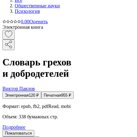
Все
Общественные науки
Психология
0.0
0
Оценить
Электронная книга
Словарь грехов
и добродетелей
Виктор Павлов
Электронная
120
₽
Печатная
955
₽
Формат:
epub, fb2, pdfRead, mobi
Объем:
338
бумажных стр.
Подробнее
Пожаловаться