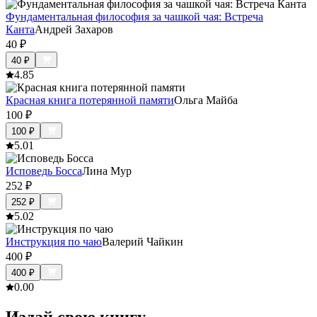
Фундаментальная философия за чашкой чая: Встреча
Канта
Андрей Захаров
40
₽
40
₽
4.8
5
Красная книга потерянной памяти
Ольга Майба
100
₽
100
₽
5.0
1
Исповедь Босса
Лина Мур
252
₽
252
₽
5.0
2
Инструкция по чаю
Валерий Чайкин
400
₽
400
₽
0.0
0
Издай свою книгу