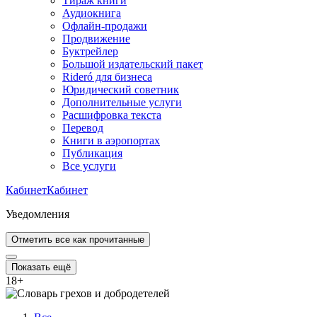
Тираж книги
Аудиокнига
Офлайн-продажи
Продвижение
Буктрейлер
Большой издательский пакет
Rideró для бизнеса
Юридический советник
Дополнительные услуги
Расшифровка текста
Перевод
Книги в аэропортах
Публикация
Все услуги
Кабинет
Кабинет
Уведомления
Отметить все как прочитанные
Показать ещё
18
+