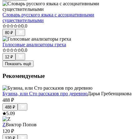
Словарь русского языка с ассоциативными
существительными
0.0
80
₽
Голосовые анализаторы греха
0.0
12
₽
Показать ещё
Рекомендуемые
Бузина, или Сто рассказов про деревню
Дарья Гребенщикова
488
₽
488
₽
5.0
9
Z
Виктор Попов
120
₽
120
₽