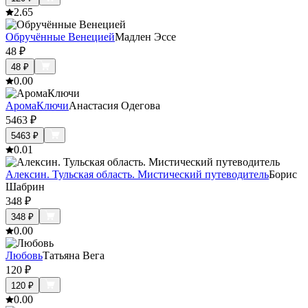
2.6
5
Обручённые Венецией
Мадлен Эссе
48
₽
48
₽
0.0
0
АромаКлючи
Анастасия Одегова
5463
₽
5463
₽
0.0
1
Алексин. Тульская область. Мистический путеводитель
Борис
Шабрин
348
₽
348
₽
0.0
0
Любовь
Татьяна Вега
120
₽
120
₽
0.0
0