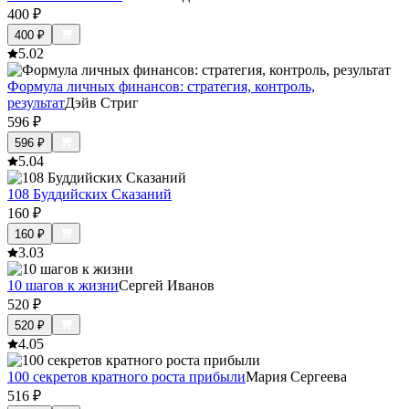
400
₽
400
₽
5.0
2
Формула личных финансов: стратегия, контроль,
результат
Дэйв Стриг
596
₽
596
₽
5.0
4
108 Буддийских Сказаний
160
₽
160
₽
3.0
3
10 шагов к жизни
Сергей Иванов
520
₽
520
₽
4.0
5
100 секретов кратного роста прибыли
Мария Сергеева
516
₽