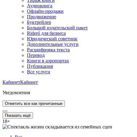
Тираж книги
Аудиокнига
Офлайн-продажи
Продвижение
Буктрейлер
Большой издательский пакет
Rideró для бизнеса
Юридический советник
Дополнительные услуги
Расшифровка текста
Перевод
Книги в аэропортах
Публикация
Все услуги
Кабинет
Кабинет
Уведомления
Отметить все как прочитанные
Показать ещё
18
+