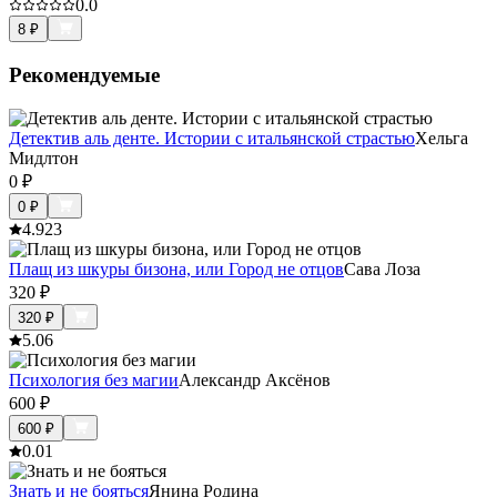
0.0
8
₽
Рекомендуемые
Детектив аль денте. Истории с итальянской страстью
Хельга
Мидлтон
0
₽
0
₽
4.9
23
Плащ из шкуры бизона, или Город не отцов
Сава Лоза
320
₽
320
₽
5.0
6
Психология без магии
Александр Аксёнов
600
₽
600
₽
0.0
1
Знать и не бояться
Янина Родина