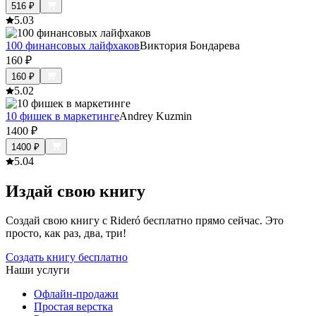
516
₽
5.0
3
100 финансовых лайфхаков
Виктория Бондарева
160
₽
160
₽
5.0
2
10 фишек в маркетинге
Andrey Kuzmin
1400
₽
1400
₽
5.0
4
Издай свою книгу
Создай свою книгу с Rideró бесплатно прямо сейчас. Это
просто, как раз, два, три!
Создать книгу бесплатно
Наши услуги
Офлайн-продажи
Простая верстка