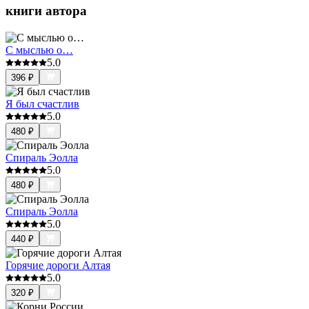
книги автора
С мыслью о…
5.0
396
₽
Я был счастлив
5.0
480
₽
Спираль Эолла
5.0
480
₽
Спираль Эолла
5.0
440
₽
Горячие дороги Алтая
5.0
320
₽