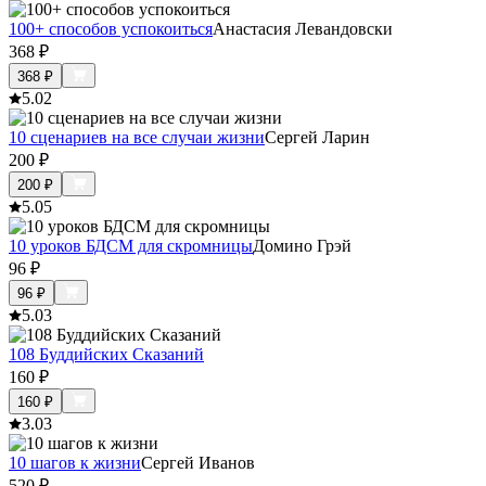
100+ способов успокоиться
Анастасия Левандовски
368
₽
368
₽
5.0
2
10 сценариев на все случаи жизни
Сергей Ларин
200
₽
200
₽
5.0
5
10 уроков БДСМ для скромницы
Домино Грэй
96
₽
96
₽
5.0
3
108 Буддийских Сказаний
160
₽
160
₽
3.0
3
10 шагов к жизни
Сергей Иванов
520
₽