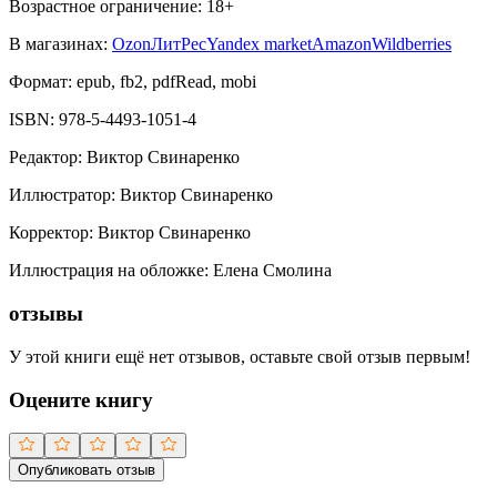
Возрастное ограничение:
18
+
В магазинах:
Ozon
ЛитРес
Yandex market
Amazon
Wildberries
Формат:
epub, fb2, pdfRead, mobi
ISBN:
978-5-4493-1051-4
Редактор
:
Виктор Свинаренко
Иллюстратор
:
Виктор Свинаренко
Корректор
:
Виктор Свинаренко
Иллюстрация на обложке
:
Елена Смолина
отзывы
У этой книги ещё нет отзывов, оставьте свой отзыв первым!
Оцените книгу
Опубликовать отзыв