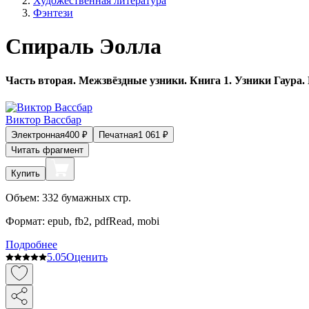
Художественная литература
Фэнтези
Спираль Эолла
Часть вторая. Межзвёздные узники. Книга 1. Узники Гаура. 
Виктор Вассбар
Электронная
400
₽
Печатная
1 061
₽
Читать фрагмент
Купить
Объем:
332
бумажных стр.
Формат:
epub, fb2, pdfRead, mobi
Подробнее
5.0
5
Оценить