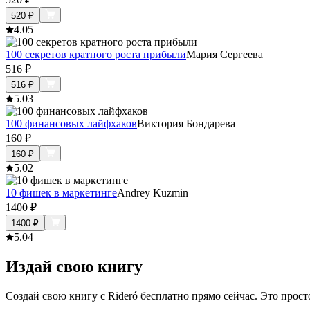
520
₽
4.0
5
100 секретов кратного роста прибыли
Мария Сергеева
516
₽
516
₽
5.0
3
100 финансовых лайфхаков
Виктория Бондарева
160
₽
160
₽
5.0
2
10 фишек в маркетинге
Andrey Kuzmin
1400
₽
1400
₽
5.0
4
Издай свою книгу
Создай свою книгу с Rideró бесплатно прямо сейчас. Это просто,