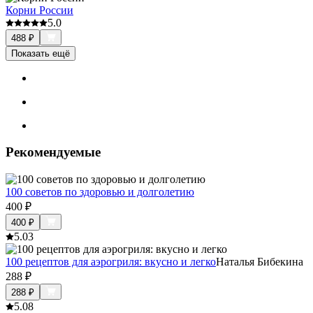
Корни России
5.0
488
₽
Показать ещё
Рекомендуемые
100 советов по здоровью и долголетию
400
₽
400
₽
5.0
3
100 рецептов для аэрогриля: вкусно и легко
Наталья Бибекина
288
₽
288
₽
5.0
8