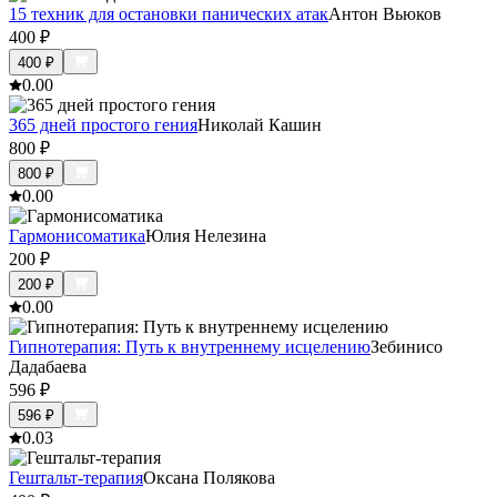
15 техник для остановки панических атак
Антон Вьюков
400
₽
400
₽
0.0
0
365 дней простого гения
Николай Кашин
800
₽
800
₽
0.0
0
Гармонисоматика
Юлия Нелезина
200
₽
200
₽
0.0
0
Гипнотерапия: Путь к внутреннему исцелению
Зебинисо
Дадабаева
596
₽
596
₽
0.0
3
Гештальт-терапия
Оксана Полякова