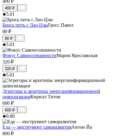
400
₽
400
₽
5.0
1
Брось пить с Лао-Цзы
Гросс Павел
80
₽
80
₽
5.0
1
Фокус Самоосознанности
Мария Ярославская
320
₽
320
₽
5.0
1
Эгрегоры и архетипы энергоинформационной
цивилизации
Кирилл Титов
600
₽
600
₽
0.0
0
Еда — инструмент саморазвития
Антон Йа
800
₽