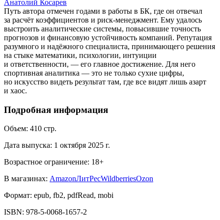
Анатолий Косарев
Путь автора отмечен годами в работы в БК, где он отвечал
за расчёт коэффициентов и риск-менеджмент. Ему удалось
выстроить аналитические системы, повысившие точность
прогнозов и финансовую устойчивость компаний. Репутация
разумного и надёжного специалиста, принимающего решения
на стыке математики, психологии, интуиции
и ответственности, — его главное достижение. Для него
спортивная аналитика — это не только сухие цифры,
но искусство видеть результат там, где все видят лишь азарт
и хаос.
Подробная информация
Объем:
410
стр.
Дата выпуска:
1 октября 2025 г.
Возрастное ограничение:
18
+
В магазинах:
Amazon
ЛитРес
Wildberries
Ozon
Формат:
epub, fb2, pdfRead, mobi
ISBN:
978-5-0068-1657-2