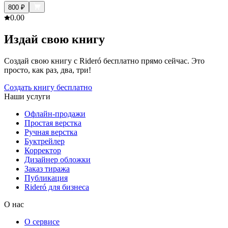
800
₽
0.0
0
Издай свою книгу
Создай свою книгу с Rideró бесплатно прямо сейчас. Это
просто, как раз, два, три!
Создать книгу бесплатно
Наши услуги
Офлайн-продажи
Простая верстка
Ручная верстка
Буктрейлер
Корректор
Дизайнер обложки
Заказ тиража
Публикация
Rideró для бизнеса
О нас
О сервисе