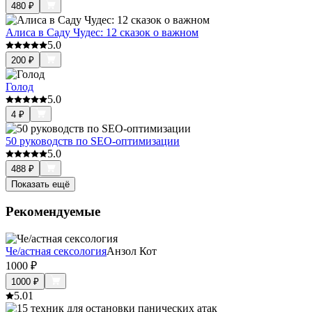
480
₽
Алиса в Саду Чудес: 12 сказок о важном
5.0
200
₽
Голод
5.0
4
₽
50 руководств по SEO-оптимизации
5.0
488
₽
Показать ещё
Рекомендуемые
Че/астная сексология
Анзол Кот
1000
₽
1000
₽
5.0
1