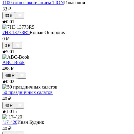
1100 слов с окончанием TION
Голаголия
33
₽
33
₽
0.0
1
7H3 13773R5
Roman Ouroboros
0
₽
0
₽
5.0
1
ABC-Book
488
₽
488
₽
0.0
2
50 праздничных салатов
40
₽
40
₽
1.0
15
’17–’20
Иван Будник
40
₽