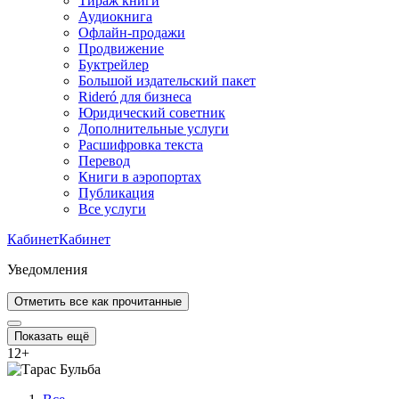
Тираж книги
Аудиокнига
Офлайн-продажи
Продвижение
Буктрейлер
Большой издательский пакет
Rideró для бизнеса
Юридический советник
Дополнительные услуги
Расшифровка текста
Перевод
Книги в аэропортах
Публикация
Все услуги
Кабинет
Кабинет
Уведомления
Отметить все как прочитанные
Показать ещё
12
+