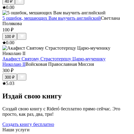
40
₽
0.0
0
5 ошибок, мешающих Вам выучить английский
Светлана
Полякова
100
₽
100
₽
0.0
0
Акафист Святому Страстотерпцу Царю-мученику
Николаю II
Войсковая Православная Миссия
300
₽
300
₽
5.0
3
Издай свою книгу
Создай свою книгу с Rideró бесплатно прямо сейчас. Это
просто, как раз, два, три!
Создать книгу бесплатно
Наши услуги