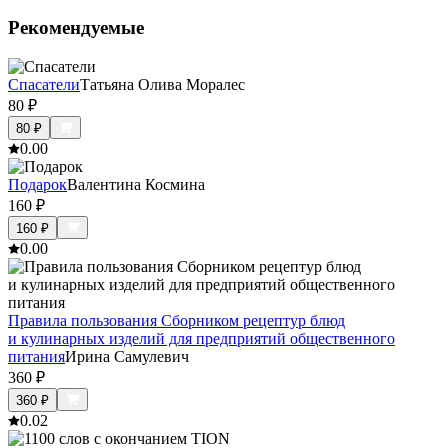
Рекомендуемые
Спасатели
Татьяна Олива Моралес
80
₽
80
₽
0.0
0
Подарок
Валентина Космина
160
₽
160
₽
0.0
0
Правила пользования Сборником рецептур блюд
и кулинарных изделий для предприятий общественного
питания
Ирина Самулевич
360
₽
360
₽
0.0
2