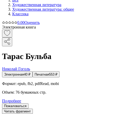
Все
Художественная литература
Художественная литература: общее
Классика
0.0
0
Оценить
Электронная книга
Тарас Бульба
Николай Гоголь
Электронная
40
₽
Печатная
553
₽
Формат:
epub, fb2, pdfRead, mobi
Объем:
76
бумажных стр.
Подробнее
Пожаловаться
Читать фрагмент