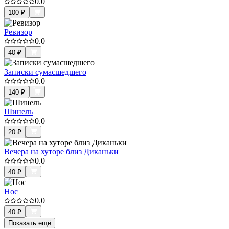
0.0
100
₽
Ревизор
0.0
40
₽
Записки сумасшедшего
0.0
140
₽
Шинель
0.0
20
₽
Вечера на хуторе близ Диканьки
0.0
40
₽
Нос
0.0
40
₽
Показать ещё